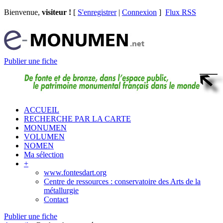
Bienvenue,
visiteur !
[
S'enregistrer
|
Connexion
]
Flux RSS
Publier une fiche
ACCUEIL
RECHERCHE PAR LA CARTE
MONUMEN
VOLUMEN
NOMEN
Ma sélection
+
www.fontesdart.org
Centre de ressources : conservatoire des Arts de la
métallurgie
Contact
Publier une fiche