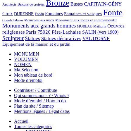
Bronze
CAPITAIN-GÉNY
Bustes
Architecte
Balcons de croisées
Fonte
Croix
Fontaines
Fontaines et vasques
DURENNE
Fondu
Monument aux morts et commémoratif
Monument aux morts
Grands balcons
Monuments aux grands hommes
Oeuvres
MOREAU Mathurin
religieuses
Paris 75020
Père-Lachaise
SALIN (vers 1900)
Sculpteur
Statues
Statues décoratives
VAL D'OSNE
Équipement de la maison et du jardin
MONUMEN
VOLUMEN
NOMEN
Ma Sélection
Mon tableau de bord
Mode d’emploi
Contribuer / Contribute
Qui sommes-nous ? / Whois ?
Mode d’emploi / How to do
Plan du site / Sitemap
Mentions légales / Legal datas
Accueil
Toutes les categories