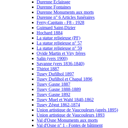
Durenne Eclairage
Durenne Fontaines
Durenne Monuments aux morts
Durenne n° 6 Articles funéraires
Ferry-Capitain - F8 - 1928
Guimard Saint-Dizier
Hochard 1884
La statue religieuse (PF)
La statue religieuse n° 57
La statue religieuse n° 59
Ovide Martin et Viry frères
Salin (vers 1900)
Savanne (vers 1836-1840)
Thiriot 1887
Tusey Dufilhol 1897
Tusey Dufilhol et Chapal 1896
Tusey Gasne 1887
Tusey Gasne 1888-1889
Tusey Gasne 1892
Tusey Muel et Wahl 1840-1862
Tusey Zégut 1862-1874
Union artistique de Vaucouleurs (après 1895)
Union artistique de Vaucouleurs 1893
Val d'Osne Monuments aux morts
Val d'Osne n° 1 - Fontes de bâtiment