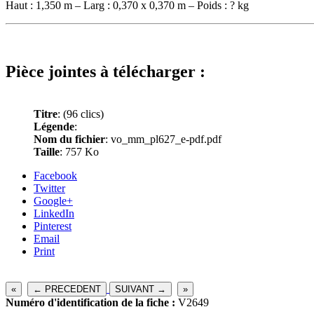
Haut : 1,350 m – Larg : 0,370 x 0,370 m – Poids : ? kg
Pièce jointes à télécharger :
Titre
:
(96 clics)
Légende
:
Nom du fichier
: vo_mm_pl627_e-pdf.pdf
Taille
: 757 Ko
Facebook
Twitter
Google+
LinkedIn
Pinterest
Email
Print
«
← PRECEDENT
SUIVANT →
»
Numéro d'identification de la fiche :
V2649