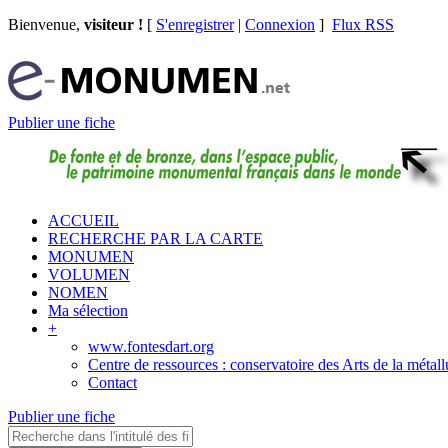
Bienvenue,
visiteur !
[
S'enregistrer
|
Connexion
]
Flux RSS
Publier une fiche
ACCUEIL
RECHERCHE PAR LA CARTE
MONUMEN
VOLUMEN
NOMEN
Ma sélection
+
www.fontesdart.org
Centre de ressources : conservatoire des Arts de la métall
Contact
Publier une fiche