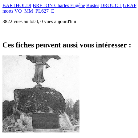
BARTHOLDI
BRETON Charles Eugène
Bustes
DROUOT
GRAF
morts
VO_MM_PL627_E
3822 vues au total, 0 vues aujourd'hui
Ces fiches peuvent aussi vous intéresser :