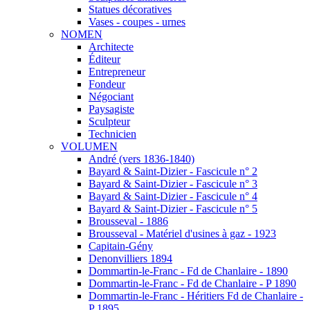
Statues décoratives
Vases - coupes - urnes
NOMEN
Architecte
Éditeur
Entrepreneur
Fondeur
Négociant
Paysagiste
Sculpteur
Technicien
VOLUMEN
André (vers 1836-1840)
Bayard & Saint-Dizier - Fascicule n° 2
Bayard & Saint-Dizier - Fascicule n° 3
Bayard & Saint-Dizier - Fascicule n° 4
Bayard & Saint-Dizier - Fascicule n° 5
Brousseval - 1886
Brousseval - Matériel d'usines à gaz - 1923
Capitain-Gény
Denonvilliers 1894
Dommartin-le-Franc - Fd de Chanlaire - 1890
Dommartin-le-Franc - Fd de Chanlaire - P 1890
Dommartin-le-Franc - Héritiers Fd de Chanlaire -
P 1895