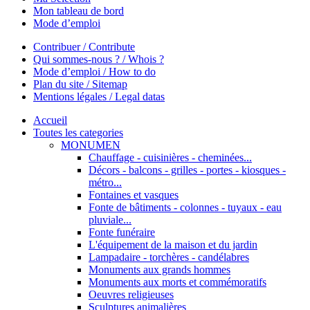
Mon tableau de bord
Mode d’emploi
Contribuer / Contribute
Qui sommes-nous ? / Whois ?
Mode d’emploi / How to do
Plan du site / Sitemap
Mentions légales / Legal datas
Accueil
Toutes les categories
MONUMEN
Chauffage - cuisinières - cheminées...
Décors - balcons - grilles - portes - kiosques -
métro...
Fontaines et vasques
Fonte de bâtiments - colonnes - tuyaux - eau
pluviale...
Fonte funéraire
L'équipement de la maison et du jardin
Lampadaire - torchères - candélabres
Monuments aux grands hommes
Monuments aux morts et commémoratifs
Oeuvres religieuses
Sculptures animalières