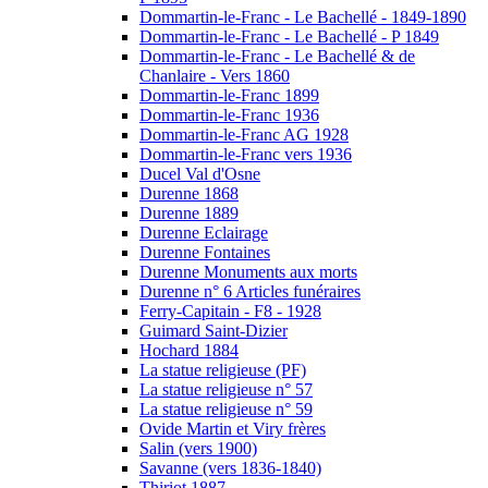
Dommartin-le-Franc - Le Bachellé - 1849-1890
Dommartin-le-Franc - Le Bachellé - P 1849
Dommartin-le-Franc - Le Bachellé & de
Chanlaire - Vers 1860
Dommartin-le-Franc 1899
Dommartin-le-Franc 1936
Dommartin-le-Franc AG 1928
Dommartin-le-Franc vers 1936
Ducel Val d'Osne
Durenne 1868
Durenne 1889
Durenne Eclairage
Durenne Fontaines
Durenne Monuments aux morts
Durenne n° 6 Articles funéraires
Ferry-Capitain - F8 - 1928
Guimard Saint-Dizier
Hochard 1884
La statue religieuse (PF)
La statue religieuse n° 57
La statue religieuse n° 59
Ovide Martin et Viry frères
Salin (vers 1900)
Savanne (vers 1836-1840)
Thiriot 1887