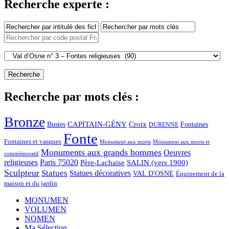
Recherche experte :
Recherche par mots clés :
Bronze
CAPITAIN-GÉNY
Bustes
Croix
Fontaines
DURENNE
Fonte
Fontaines et vasques
Monument aux morts et
Monument aux morts
Monuments aux grands hommes
Oeuvres
commémoratif
religieuses
Paris 75020
Père-Lachaise
SALIN (vers 1900)
Sculpteur
Statues
Statues décoratives
VAL D'OSNE
Équipement de la
maison et du jardin
MONUMEN
VOLUMEN
NOMEN
Ma Sélection