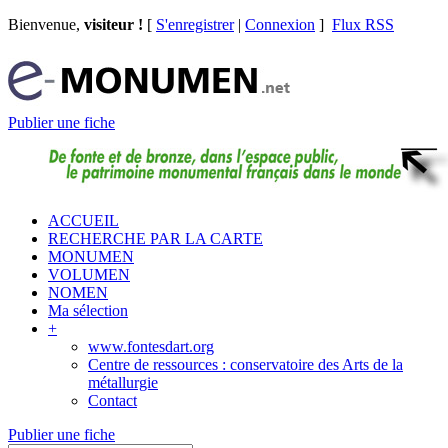
Bienvenue,
visiteur !
[
S'enregistrer
|
Connexion
]
Flux RSS
Publier une fiche
ACCUEIL
RECHERCHE PAR LA CARTE
MONUMEN
VOLUMEN
NOMEN
Ma sélection
+
www.fontesdart.org
Centre de ressources : conservatoire des Arts de la
métallurgie
Contact
Publier une fiche