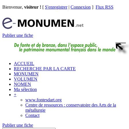
Bienvenue,
visiteur !
[
S'enregistrer
|
Connexion
]
Flux RSS
Publier une fiche
ACCUEIL
RECHERCHE PAR LA CARTE
MONUMEN
VOLUMEN
NOMEN
Ma sélection
+
www.fontesdart.org
Centre de ressources : conservatoire des Arts de la
métallurgie
Contact
Publier une fiche