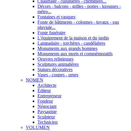
Chauffage - cuisinières - cheminées...
Décors - balcons - grilles - portes - kiosques -
métro...
Fontaines et vasques
Fonte de bâtiments - colonnes - tuyaux - eau
pluviale...
Fonte funéraire
L'équipement de la maison et du jardin
Lampadaire - torchères - candélabres
Monuments aux grands hommes
Monuments aux morts et commémoratifs
Oeuvres religieuses
Sculptures animalières
Statues décoratives
Vases - coupes - urnes
NOMEN
Architecte
Éditeur
Entrepreneur
Fondeur
Négociant
Paysagiste
Sculpteur
Technicien
VOLUMEN