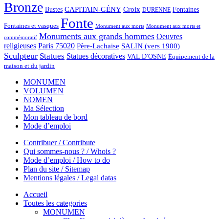
Bronze
CAPITAIN-GÉNY
Bustes
Croix
Fontaines
DURENNE
Fonte
Fontaines et vasques
Monument aux morts et
Monument aux morts
Monuments aux grands hommes
Oeuvres
commémoratif
religieuses
Paris 75020
Père-Lachaise
SALIN (vers 1900)
Sculpteur
Statues
Statues décoratives
VAL D'OSNE
Équipement de la
maison et du jardin
MONUMEN
VOLUMEN
NOMEN
Ma Sélection
Mon tableau de bord
Mode d’emploi
Contribuer / Contribute
Qui sommes-nous ? / Whois ?
Mode d’emploi / How to do
Plan du site / Sitemap
Mentions légales / Legal datas
Accueil
Toutes les categories
MONUMEN