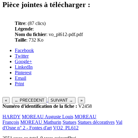
Pièce jointes à télécharger :
Titre
:
(87 clics)
Légende
:
Nom du fichier
: vo_pl612-pdf.pdf
Taille
: 732 Ko
Facebook
Twitter
Google+
LinkedIn
Pinterest
Email
Print
«
← PRECEDENT
SUIVANT →
»
Numéro d'identification de la fiche :
V2458
HARDY
MOREAU Auguste Louis
MOREAU
François
MOREAU Mathurin
Statues
Statues décoratives
Val
d'Osne n° 2 - Fontes d'art
VO2_PL612