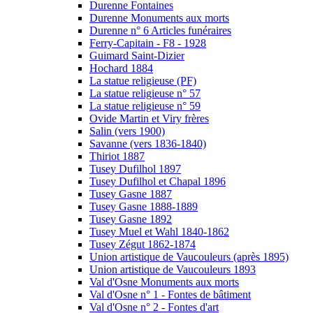
Durenne Fontaines
Durenne Monuments aux morts
Durenne n° 6 Articles funéraires
Ferry-Capitain - F8 - 1928
Guimard Saint-Dizier
Hochard 1884
La statue religieuse (PF)
La statue religieuse n° 57
La statue religieuse n° 59
Ovide Martin et Viry frères
Salin (vers 1900)
Savanne (vers 1836-1840)
Thiriot 1887
Tusey Dufilhol 1897
Tusey Dufilhol et Chapal 1896
Tusey Gasne 1887
Tusey Gasne 1888-1889
Tusey Gasne 1892
Tusey Muel et Wahl 1840-1862
Tusey Zégut 1862-1874
Union artistique de Vaucouleurs (après 1895)
Union artistique de Vaucouleurs 1893
Val d'Osne Monuments aux morts
Val d'Osne n° 1 - Fontes de bâtiment
Val d'Osne n° 2 - Fontes d'art