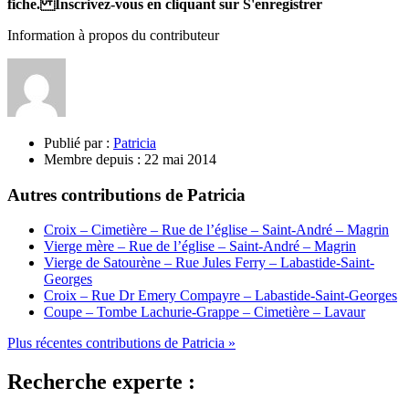
fiche. Inscrivez-vous en cliquant sur S'enregistrer
Information à propos du contributeur
Publié par :
Patricia
Membre depuis :
22 mai 2014
Autres contributions de Patricia
Croix – Cimetière – Rue de l’église – Saint-André – Magrin
Vierge mère – Rue de l’église – Saint-André – Magrin
Vierge de Satourène – Rue Jules Ferry – Labastide-Saint-
Georges
Croix – Rue Dr Emery Compayre – Labastide-Saint-Georges
Coupe – Tombe Lachurie-Grappe – Cimetière – Lavaur
Plus récentes contributions de Patricia »
Recherche experte :