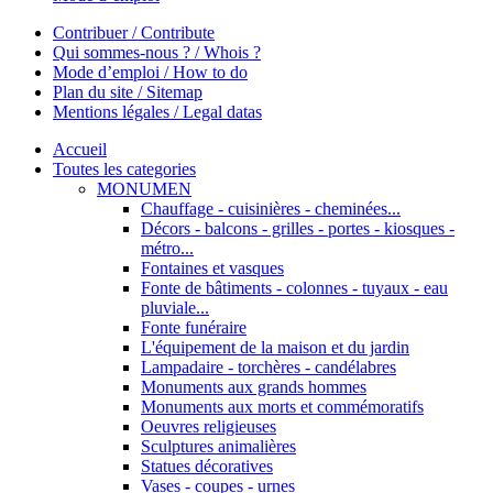
Contribuer / Contribute
Qui sommes-nous ? / Whois ?
Mode d’emploi / How to do
Plan du site / Sitemap
Mentions légales / Legal datas
Accueil
Toutes les categories
MONUMEN
Chauffage - cuisinières - cheminées...
Décors - balcons - grilles - portes - kiosques -
métro...
Fontaines et vasques
Fonte de bâtiments - colonnes - tuyaux - eau
pluviale...
Fonte funéraire
L'équipement de la maison et du jardin
Lampadaire - torchères - candélabres
Monuments aux grands hommes
Monuments aux morts et commémoratifs
Oeuvres religieuses
Sculptures animalières
Statues décoratives
Vases - coupes - urnes