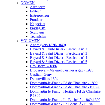
NOMEN
Architecte
Éditeur
Entrepreneur
Fondeur
Négociant
Paysagiste
Sculpteur
Technicien
VOLUMEN
André (vers 1836-1840)
Bayard & Saint-Dizier - Fascicule n° 2
Bayard & Saint-Dizier - Fascicule n° 3
Bayard & Saint-Dizier - Fascicule n° 4
Bayard & Saint-Dizier - Fascicule n° 5
Brousseval - 1886
Brousseval - Matériel d'usines à gaz - 1923
Capitain-Gény
Denonvilliers 1894
Dommartin-le-Franc - Fd de Chanlaire - 1890
Dommartin-le-Franc - Fd de Chanlaire - P 1890
Dommartin-le-Franc - Héritiers Fd de Chanlaire -
P 1895
Dommartin-le-Franc - Le Bachellé - 1849-1890
Dommartin-le-Franc - Le Bachellé - P 1849