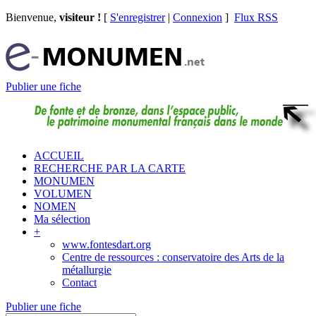
Bienvenue,
visiteur !
[
S'enregistrer
|
Connexion
]
Flux RSS
Publier une fiche
ACCUEIL
RECHERCHE PAR LA CARTE
MONUMEN
VOLUMEN
NOMEN
Ma sélection
+
www.fontesdart.org
Centre de ressources : conservatoire des Arts de la
métallurgie
Contact
Publier une fiche