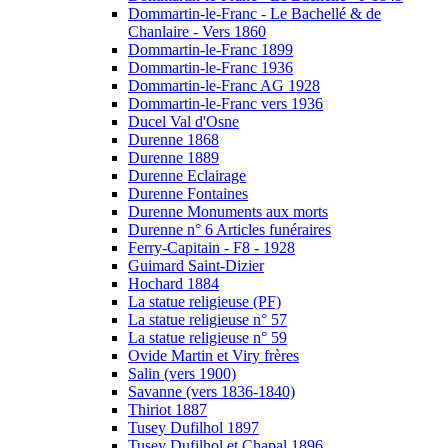
Dommartin-le-Franc - Le Bachellé & de
Chanlaire - Vers 1860
Dommartin-le-Franc 1899
Dommartin-le-Franc 1936
Dommartin-le-Franc AG 1928
Dommartin-le-Franc vers 1936
Ducel Val d'Osne
Durenne 1868
Durenne 1889
Durenne Eclairage
Durenne Fontaines
Durenne Monuments aux morts
Durenne n° 6 Articles funéraires
Ferry-Capitain - F8 - 1928
Guimard Saint-Dizier
Hochard 1884
La statue religieuse (PF)
La statue religieuse n° 57
La statue religieuse n° 59
Ovide Martin et Viry frères
Salin (vers 1900)
Savanne (vers 1836-1840)
Thiriot 1887
Tusey Dufilhol 1897
Tusey Dufilhol et Chapal 1896