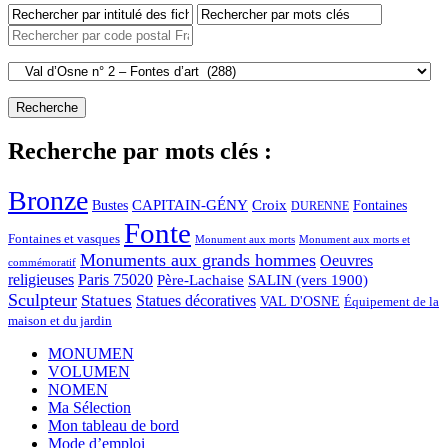
Recherche par mots clés :
Bronze
CAPITAIN-GÉNY
Bustes
Croix
Fontaines
DURENNE
Fonte
Fontaines et vasques
Monument aux morts et
Monument aux morts
Monuments aux grands hommes
Oeuvres
commémoratif
religieuses
Paris 75020
Père-Lachaise
SALIN (vers 1900)
Sculpteur
Statues
Statues décoratives
VAL D'OSNE
Équipement de la
maison et du jardin
MONUMEN
VOLUMEN
NOMEN
Ma Sélection
Mon tableau de bord
Mode d’emploi