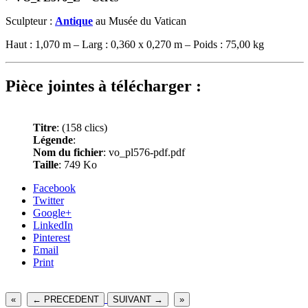
Sculpteur :
Antique
au Musée du Vatican
Haut : 1,070 m – Larg : 0,360 x 0,270 m – Poids : 75,00 kg
Pièce jointes à télécharger :
Titre
:
(158 clics)
Légende
:
Nom du fichier
: vo_pl576-pdf.pdf
Taille
: 749 Ko
Facebook
Twitter
Google+
LinkedIn
Pinterest
Email
Print
«
← PRECEDENT
SUIVANT →
»