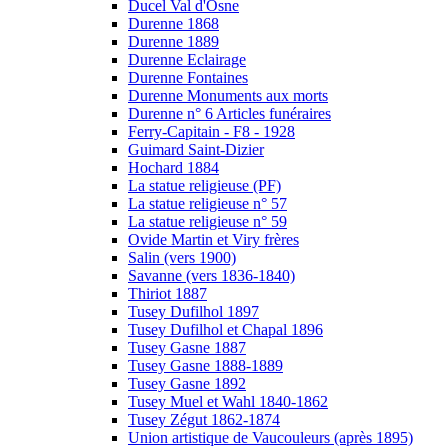
Ducel Val d'Osne
Durenne 1868
Durenne 1889
Durenne Eclairage
Durenne Fontaines
Durenne Monuments aux morts
Durenne n° 6 Articles funéraires
Ferry-Capitain - F8 - 1928
Guimard Saint-Dizier
Hochard 1884
La statue religieuse (PF)
La statue religieuse n° 57
La statue religieuse n° 59
Ovide Martin et Viry frères
Salin (vers 1900)
Savanne (vers 1836-1840)
Thiriot 1887
Tusey Dufilhol 1897
Tusey Dufilhol et Chapal 1896
Tusey Gasne 1887
Tusey Gasne 1888-1889
Tusey Gasne 1892
Tusey Muel et Wahl 1840-1862
Tusey Zégut 1862-1874
Union artistique de Vaucouleurs (après 1895)