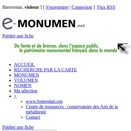
Bienvenue,
visiteur !
[
S'enregistrer
|
Connexion
]
Flux RSS
Publier une fiche
ACCUEIL
RECHERCHE PAR LA CARTE
MONUMEN
VOLUMEN
NOMEN
Ma sélection
+
www.fontesdart.org
Centre de ressources : conservatoire des Arts de la
métallurgie
Contact
Publier une fiche