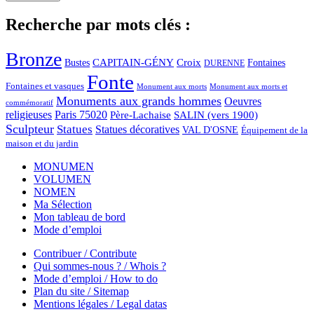
Recherche par mots clés :
Bronze
CAPITAIN-GÉNY
Bustes
Croix
Fontaines
DURENNE
Fonte
Fontaines et vasques
Monument aux morts et
Monument aux morts
Monuments aux grands hommes
Oeuvres
commémoratif
religieuses
Paris 75020
Père-Lachaise
SALIN (vers 1900)
Sculpteur
Statues
Statues décoratives
VAL D'OSNE
Équipement de la
maison et du jardin
MONUMEN
VOLUMEN
NOMEN
Ma Sélection
Mon tableau de bord
Mode d’emploi
Contribuer / Contribute
Qui sommes-nous ? / Whois ?
Mode d’emploi / How to do
Plan du site / Sitemap
Mentions légales / Legal datas