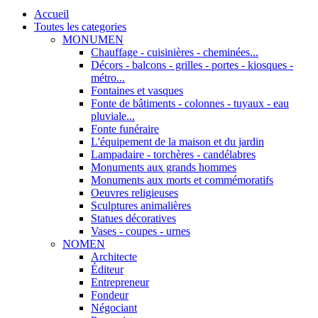
Accueil
Toutes les categories
MONUMEN
Chauffage - cuisinières - cheminées...
Décors - balcons - grilles - portes - kiosques -
métro...
Fontaines et vasques
Fonte de bâtiments - colonnes - tuyaux - eau
pluviale...
Fonte funéraire
L'équipement de la maison et du jardin
Lampadaire - torchères - candélabres
Monuments aux grands hommes
Monuments aux morts et commémoratifs
Oeuvres religieuses
Sculptures animalières
Statues décoratives
Vases - coupes - urnes
NOMEN
Architecte
Éditeur
Entrepreneur
Fondeur
Négociant