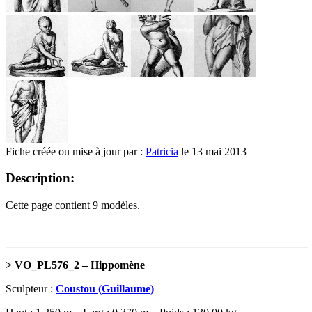
Fiche créée ou mise à jour par :
Patricia
le 13 mai 2013
Description:
Cette page contient 9 modèles.
> VO_PL576_2 – Hippomène
Sculpteur :
Coustou (Guillaume)