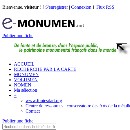
Bienvenue,
visiteur !
[
S'enregistrer
|
Connexion
]
Flux RSS
Publier une fiche
ACCUEIL
RECHERCHE PAR LA CARTE
MONUMEN
VOLUMEN
NOMEN
Ma sélection
+
www.fontesdart.org
Centre de ressources : conservatoire des Arts de la métall
Contact
Publier une fiche