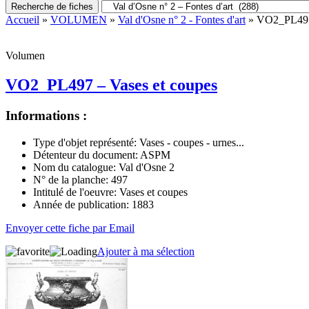
Recherche de fiches
Accueil
»
VOLUMEN
»
Val d'Osne n° 2 - Fontes d'art
» VO2_PL497 
Volumen
VO2_PL497 – Vases et coupes
Informations :
Type d'objet représenté:
Vases - coupes - urnes...
Détenteur du document:
ASPM
Nom du catalogue:
Val d'Osne 2
N° de la planche:
497
Intitulé de l'oeuvre:
Vases et coupes
Année de publication:
1883
Envoyer cette fiche par Email
Ajouter à ma sélection