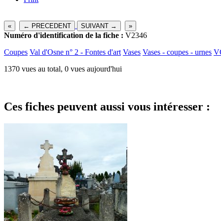
«
← PRECEDENT
SUIVANT →
»
Numéro d'identification de la fiche :
V2346
Coupes
Val d'Osne n° 2 - Fontes d'art
Vases
Vases - coupes - urnes
V
1370 vues au total, 0 vues aujourd'hui
Ces fiches peuvent aussi vous intéresser :