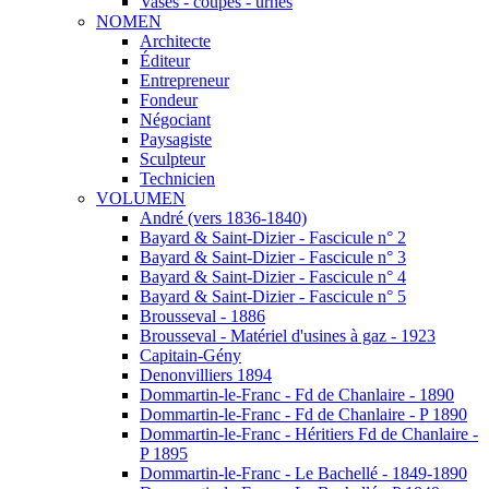
Vases - coupes - urnes
NOMEN
Architecte
Éditeur
Entrepreneur
Fondeur
Négociant
Paysagiste
Sculpteur
Technicien
VOLUMEN
André (vers 1836-1840)
Bayard & Saint-Dizier - Fascicule n° 2
Bayard & Saint-Dizier - Fascicule n° 3
Bayard & Saint-Dizier - Fascicule n° 4
Bayard & Saint-Dizier - Fascicule n° 5
Brousseval - 1886
Brousseval - Matériel d'usines à gaz - 1923
Capitain-Gény
Denonvilliers 1894
Dommartin-le-Franc - Fd de Chanlaire - 1890
Dommartin-le-Franc - Fd de Chanlaire - P 1890
Dommartin-le-Franc - Héritiers Fd de Chanlaire -
P 1895
Dommartin-le-Franc - Le Bachellé - 1849-1890