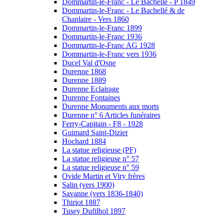
Dommartin-le-Franc - Le Bachellé - P 1849
Dommartin-le-Franc - Le Bachellé & de
Chanlaire - Vers 1860
Dommartin-le-Franc 1899
Dommartin-le-Franc 1936
Dommartin-le-Franc AG 1928
Dommartin-le-Franc vers 1936
Ducel Val d'Osne
Durenne 1868
Durenne 1889
Durenne Eclairage
Durenne Fontaines
Durenne Monuments aux morts
Durenne n° 6 Articles funéraires
Ferry-Capitain - F8 - 1928
Guimard Saint-Dizier
Hochard 1884
La statue religieuse (PF)
La statue religieuse n° 57
La statue religieuse n° 59
Ovide Martin et Viry frères
Salin (vers 1900)
Savanne (vers 1836-1840)
Thiriot 1887
Tusey Dufilhol 1897