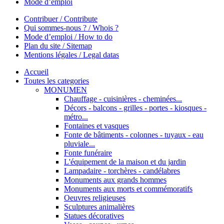
Mode d’emploi
Contribuer / Contribute
Qui sommes-nous ? / Whois ?
Mode d’emploi / How to do
Plan du site / Sitemap
Mentions légales / Legal datas
Accueil
Toutes les categories
MONUMEN
Chauffage - cuisinières - cheminées...
Décors - balcons - grilles - portes - kiosques -
métro...
Fontaines et vasques
Fonte de bâtiments - colonnes - tuyaux - eau
pluviale...
Fonte funéraire
L'équipement de la maison et du jardin
Lampadaire - torchères - candélabres
Monuments aux grands hommes
Monuments aux morts et commémoratifs
Oeuvres religieuses
Sculptures animalières
Statues décoratives