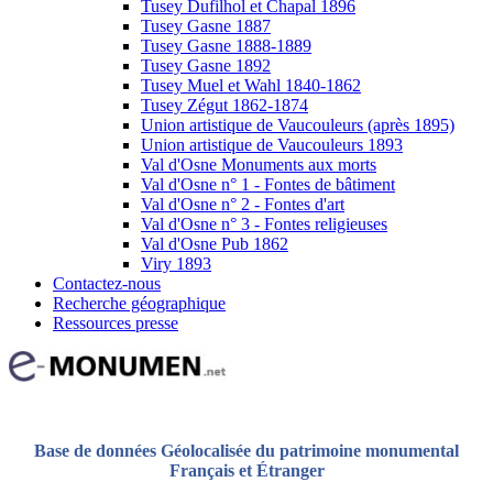
Tusey Dufilhol et Chapal 1896
Tusey Gasne 1887
Tusey Gasne 1888-1889
Tusey Gasne 1892
Tusey Muel et Wahl 1840-1862
Tusey Zégut 1862-1874
Union artistique de Vaucouleurs (après 1895)
Union artistique de Vaucouleurs 1893
Val d'Osne Monuments aux morts
Val d'Osne n° 1 - Fontes de bâtiment
Val d'Osne n° 2 - Fontes d'art
Val d'Osne n° 3 - Fontes religieuses
Val d'Osne Pub 1862
Viry 1893
Contactez-nous
Recherche géographique
Ressources presse
Base de données Géolocalisée du patrimoine monumental
Français et Étranger