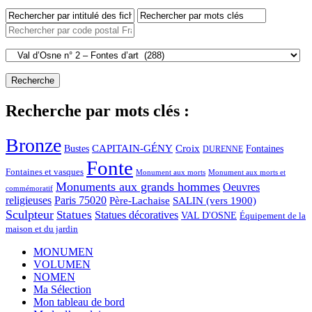
Recherche par mots clés :
Bronze
CAPITAIN-GÉNY
Bustes
Croix
Fontaines
DURENNE
Fonte
Fontaines et vasques
Monument aux morts et
Monument aux morts
Monuments aux grands hommes
Oeuvres
commémoratif
religieuses
Paris 75020
Père-Lachaise
SALIN (vers 1900)
Sculpteur
Statues
Statues décoratives
VAL D'OSNE
Équipement de la
maison et du jardin
MONUMEN
VOLUMEN
NOMEN
Ma Sélection
Mon tableau de bord