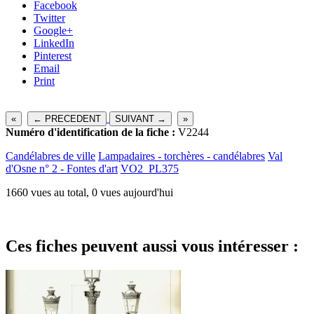
Facebook
Twitter
Google+
LinkedIn
Pinterest
Email
Print
«
← PRECEDENT
SUIVANT →
»
Numéro d'identification de la fiche :
V2244
Candélabres de ville
Lampadaires - torchères - candélabres
Val
d'Osne n° 2 - Fontes d'art
VO2_PL375
1660 vues au total, 0 vues aujourd'hui
Ces fiches peuvent aussi vous intéresser :