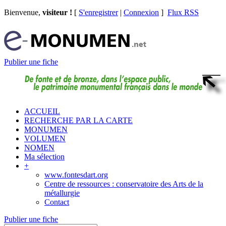
Bienvenue,
visiteur !
[
S'enregistrer
|
Connexion
]
Flux RSS
Publier une fiche
ACCUEIL
RECHERCHE PAR LA CARTE
MONUMEN
VOLUMEN
NOMEN
Ma sélection
+
www.fontesdart.org
Centre de ressources : conservatoire des Arts de la
métallurgie
Contact
Publier une fiche