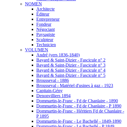
NOMEN
Architecte
Éditeur
Entrepreneur
Fondeur
Négociant
Paysagiste
Sculpteur
Technicien
VOLUMEN
André (vers 1836-1840)
Bayard & Saint-Dizier - Fascicule n° 2
Bayard & Saint-Dizier - Fascicule n° 3
Bayard & Saint-Dizier - Fascicule n° 4
Bayard & Saint-Dizier - Fascicule n° 5
Brousseval - 1886
Brousseval - Matériel d'usines à gaz - 1923
Capitain-Gény
Denonvilliers 1894
Dommartin-le-Franc - Fd de Chanlaire - 1890
Dommartin-le-Franc - Fd de Chanlaire - P 1890
Dommartin-le-Franc - Héritiers Fd de Chanlaire -
P 1895
Dommartin-le-Franc - Le Bachellé - 1849-1890
Dommartin-le-Franc - Le Bachellé - P 1849