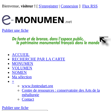
Bienvenue,
visiteur !
[
S'enregistrer
|
Connexion
]
Flux RSS
Publier une fiche
ACCUEIL
RECHERCHE PAR LA CARTE
MONUMEN
VOLUMEN
NOMEN
Ma sélection
+
www.fontesdart.org
Centre de ressources : conservatoire des Arts de la
métallurgie
Contact
Publier une fiche