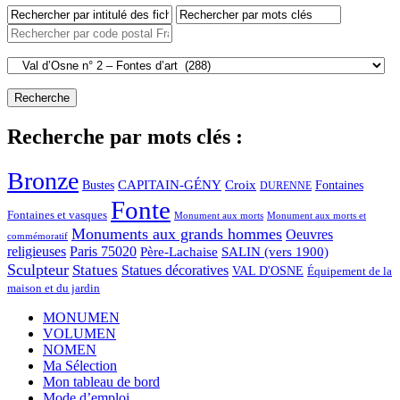
Recherche par mots clés :
Bronze
CAPITAIN-GÉNY
Bustes
Croix
Fontaines
DURENNE
Fonte
Fontaines et vasques
Monument aux morts et
Monument aux morts
Monuments aux grands hommes
Oeuvres
commémoratif
religieuses
Paris 75020
Père-Lachaise
SALIN (vers 1900)
Sculpteur
Statues
Statues décoratives
VAL D'OSNE
Équipement de la
maison et du jardin
MONUMEN
VOLUMEN
NOMEN
Ma Sélection
Mon tableau de bord
Mode d’emploi