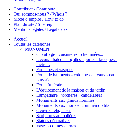
Contribuer / Contribute
Qui sommes-nous ? / Whois ?
Mode d’emploi / How to do
Plan du site / Sitemap
Mentions légales / Legal datas
Accueil
Toutes les categories
MONUMEN
Chauffage - cuisinières - cheminées...
Décors - balcons - grilles - portes - kiosques -
métro...
Fontaines et vasques
Fonte de bâtiments - colonnes - tuyaux - eau
pluviale...
Fonte funéraire
L'équipement de la maison et du jardin
Lampadaire - torchères - candélabres
Monuments aux grands hommes
Monuments aux morts et commémoratifs
Oeuvres religieuses
Sculptures animalières
Statues décoratives
Vases - coupes - urnes