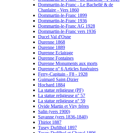
Dommartin-le-Franc - Le Bachellé & de
Chanlaire - Vers 1860
Dommartin-le-Franc 1899
Dommartin-le-Franc 1936
Dommartin-le-Franc AG 1928
Dommartin-le-Franc vers 1936
Ducel Val d'Osne
Durenne 1868
Durenne 1889
Durenne Eclairage
Durenne Fontaines
Durenne Monuments aux morts
Durenne n° 6 Articles funéraires
Ferry-Capitain - F8 - 1928
Guimard Saint-Dizier
Hochard 1884
La statue religieuse (PF)
La statue religieuse n° 57
La statue religieuse n° 59
Ovide Martin et Viry frères
Salin (vers 1900)
Savanne (vers 1836-1840)
Thiriot 1887
Tusey Dufilhol 1897
Tusey Dufilhol et Chapal 1896