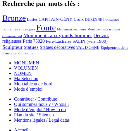
Recherche par mots clés :
Bronze
CAPITAIN-GÉNY
Bustes
Croix
Fontaines
DURENNE
Fonte
Fontaines et vasques
Monument aux morts et
Monument aux morts
Monuments aux grands hommes
Oeuvres
commémoratif
religieuses
Paris 75020
Père-Lachaise
SALIN (vers 1900)
Sculpteur
Statues
Statues décoratives
VAL D'OSNE
Équipement de la
maison et du jardin
MONUMEN
VOLUMEN
NOMEN
Ma Sélection
Mon tableau de bord
Mode d’emploi
Contribuer / Contribute
Qui sommes-nous ? / Whois ?
Mode d’emploi / How to do
Plan du site / Sitemap
Mentions légales / Legal datas
Accueil