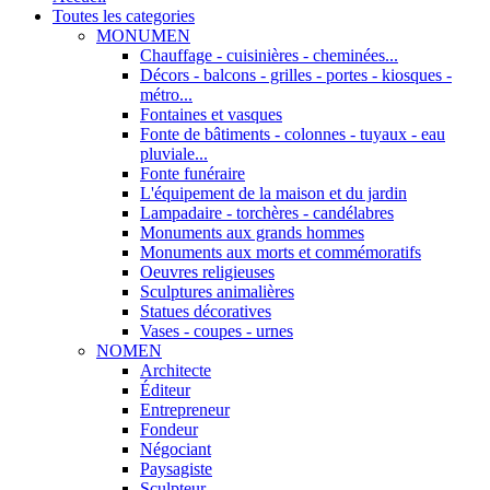
Toutes les categories
MONUMEN
Chauffage - cuisinières - cheminées...
Décors - balcons - grilles - portes - kiosques -
métro...
Fontaines et vasques
Fonte de bâtiments - colonnes - tuyaux - eau
pluviale...
Fonte funéraire
L'équipement de la maison et du jardin
Lampadaire - torchères - candélabres
Monuments aux grands hommes
Monuments aux morts et commémoratifs
Oeuvres religieuses
Sculptures animalières
Statues décoratives
Vases - coupes - urnes
NOMEN
Architecte
Éditeur
Entrepreneur
Fondeur
Négociant
Paysagiste
Sculpteur