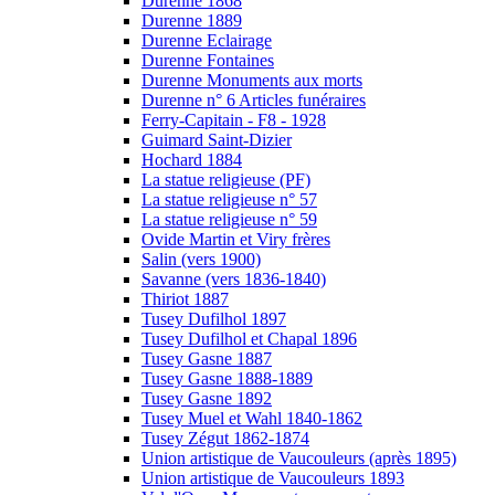
Durenne 1868
Durenne 1889
Durenne Eclairage
Durenne Fontaines
Durenne Monuments aux morts
Durenne n° 6 Articles funéraires
Ferry-Capitain - F8 - 1928
Guimard Saint-Dizier
Hochard 1884
La statue religieuse (PF)
La statue religieuse n° 57
La statue religieuse n° 59
Ovide Martin et Viry frères
Salin (vers 1900)
Savanne (vers 1836-1840)
Thiriot 1887
Tusey Dufilhol 1897
Tusey Dufilhol et Chapal 1896
Tusey Gasne 1887
Tusey Gasne 1888-1889
Tusey Gasne 1892
Tusey Muel et Wahl 1840-1862
Tusey Zégut 1862-1874
Union artistique de Vaucouleurs (après 1895)
Union artistique de Vaucouleurs 1893