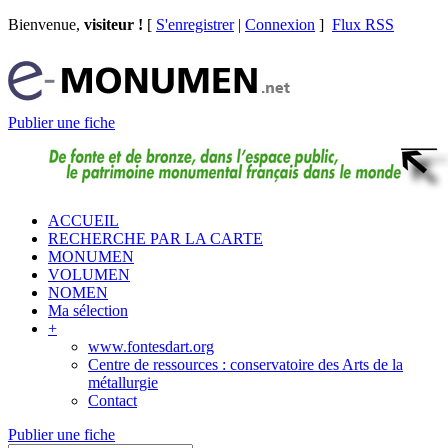
Bienvenue,
visiteur !
[
S'enregistrer
|
Connexion
]
Flux RSS
Publier une fiche
ACCUEIL
RECHERCHE PAR LA CARTE
MONUMEN
VOLUMEN
NOMEN
Ma sélection
+
www.fontesdart.org
Centre de ressources : conservatoire des Arts de la
métallurgie
Contact
Publier une fiche