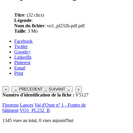
Titre
:
(32 clics)
Légende
:
Nom du fichier
: vo1_pl232b-pdf.pdf
Taille
: 3 Mo
Facebook
Twitter
Google+
LinkedIn
Pinterest
Email
Print
«
← PRECEDENT
SUIVANT →
»
Numéro d'identification de la fiche :
V5127
Fleurons
Lances
Val d'Osne n° 1 - Fontes de
bâtiment
VO1_PL232_B
1345 vues au total, 0 vues aujourd'hui