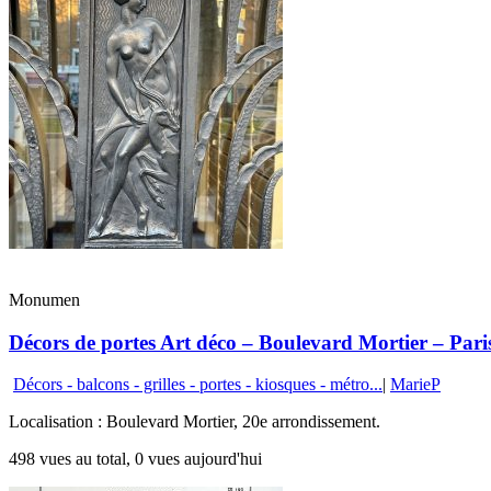
Monumen
Décors de portes Art déco – Boulevard Mortier – Pari
Décors - balcons - grilles - portes - kiosques - métro...
|
MarieP
Localisation : Boulevard Mortier, 20e arrondissement.
498 vues au total, 0 vues aujourd'hui