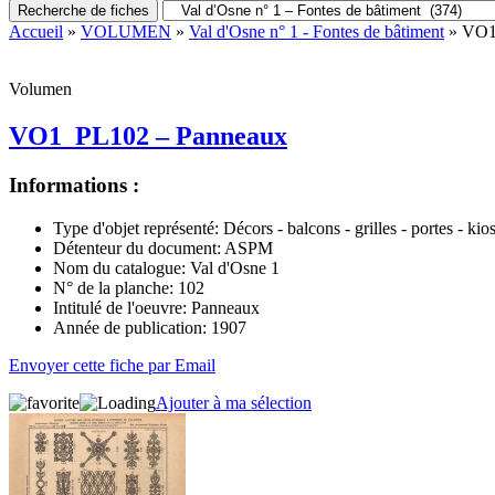
Recherche de fiches
Accueil
»
VOLUMEN
»
Val d'Osne n° 1 - Fontes de bâtiment
» VO1
Volumen
VO1_PL102 – Panneaux
Informations :
Type d'objet représenté:
Décors - balcons - grilles - portes - kio
Détenteur du document:
ASPM
Nom du catalogue:
Val d'Osne 1
N° de la planche:
102
Intitulé de l'oeuvre:
Panneaux
Année de publication:
1907
Envoyer cette fiche par Email
Ajouter à ma sélection