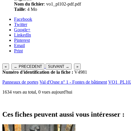
Nom du fichier
: vo1_pl102-pdf.pdf
Taille
: 4 Mo
Facebook
Twitter
Google+
LinkedIn
Pinterest
Email
Print
«
← PRECEDENT
SUIVANT →
»
Numéro d'identification de la fiche :
V4981
Panneaux de portes
Val d'Osne n° 1 - Fontes de bâtiment
VO1_PL10
1634 vues au total, 0 vues aujourd'hui
Ces fiches peuvent aussi vous intéresser :