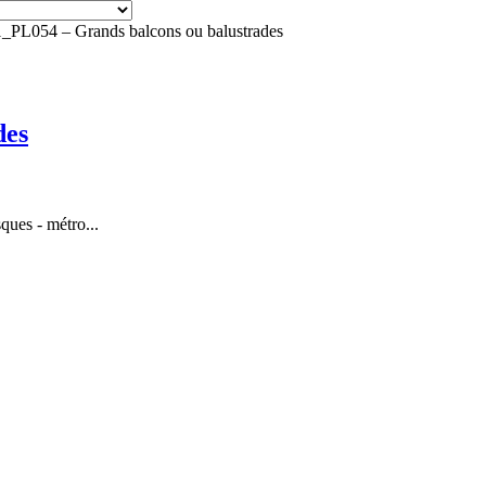
PL054 – Grands balcons ou balustrades
des
sques - métro...