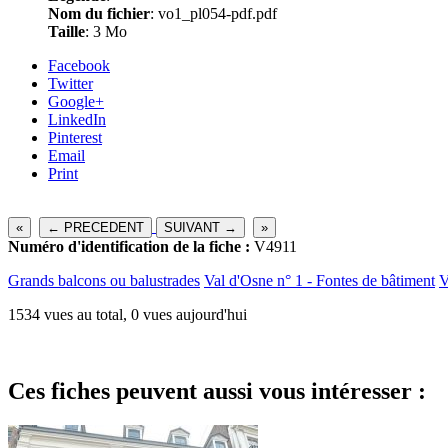
Nom du fichier
: vo1_pl054-pdf.pdf
Taille
: 3 Mo
Facebook
Twitter
Google+
LinkedIn
Pinterest
Email
Print
«
← PRECEDENT
SUIVANT →
»
Numéro d'identification de la fiche :
V4911
Grands balcons ou balustrades
Val d'Osne n° 1 - Fontes de bâtiment
1534 vues au total, 0 vues aujourd'hui
Ces fiches peuvent aussi vous intéresser :