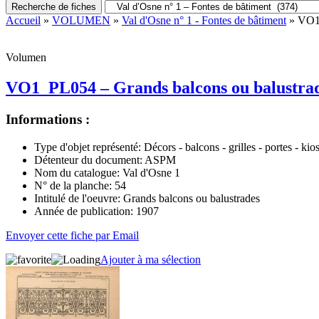
Recherche de fiches
Accueil
»
VOLUMEN
»
Val d'Osne n° 1 - Fontes de bâtiment
» VO1_
Volumen
VO1_PL054 – Grands balcons ou balustra
Informations :
Type d'objet représenté:
Décors - balcons - grilles - portes - kio
Détenteur du document:
ASPM
Nom du catalogue:
Val d'Osne 1
N° de la planche:
54
Intitulé de l'oeuvre:
Grands balcons ou balustrades
Année de publication:
1907
Envoyer cette fiche par Email
Ajouter à ma sélection