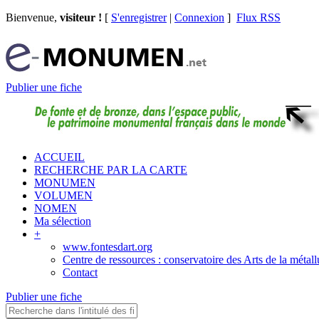
Bienvenue,
visiteur !
[
S'enregistrer
|
Connexion
]
Flux RSS
Publier une fiche
ACCUEIL
RECHERCHE PAR LA CARTE
MONUMEN
VOLUMEN
NOMEN
Ma sélection
+
www.fontesdart.org
Centre de ressources : conservatoire des Arts de la métall
Contact
Publier une fiche