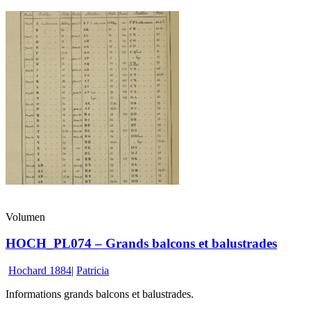
Volumen
HOCH_PL074 – Grands balcons et balustrades
Hochard 1884
|
Patricia
Informations grands balcons et balustrades.