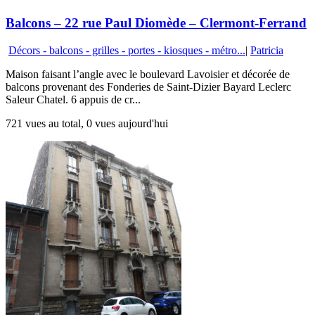
Balcons – 22 rue Paul Diomède – Clermont-Ferrand
Décors - balcons - grilles - portes - kiosques - métro...
|
Patricia
Maison faisant l’angle avec le boulevard Lavoisier et décorée de
balcons provenant des Fonderies de Saint-Dizier Bayard Leclerc
Saleur Chatel. 6 appuis de cr...
721 vues au total, 0 vues aujourd'hui