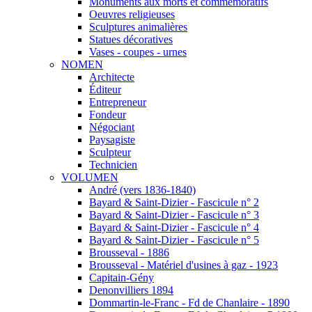
Monuments aux morts et commémoratifs
Oeuvres religieuses
Sculptures animalières
Statues décoratives
Vases - coupes - urnes
NOMEN
Architecte
Éditeur
Entrepreneur
Fondeur
Négociant
Paysagiste
Sculpteur
Technicien
VOLUMEN
André (vers 1836-1840)
Bayard & Saint-Dizier - Fascicule n° 2
Bayard & Saint-Dizier - Fascicule n° 3
Bayard & Saint-Dizier - Fascicule n° 4
Bayard & Saint-Dizier - Fascicule n° 5
Brousseval - 1886
Brousseval - Matériel d'usines à gaz - 1923
Capitain-Gény
Denonvilliers 1894
Dommartin-le-Franc - Fd de Chanlaire - 1890