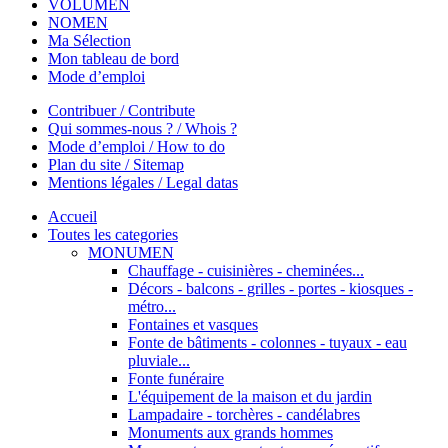
VOLUMEN
NOMEN
Ma Sélection
Mon tableau de bord
Mode d’emploi
Contribuer / Contribute
Qui sommes-nous ? / Whois ?
Mode d’emploi / How to do
Plan du site / Sitemap
Mentions légales / Legal datas
Accueil
Toutes les categories
MONUMEN
Chauffage - cuisinières - cheminées...
Décors - balcons - grilles - portes - kiosques -
métro...
Fontaines et vasques
Fonte de bâtiments - colonnes - tuyaux - eau
pluviale...
Fonte funéraire
L'équipement de la maison et du jardin
Lampadaire - torchères - candélabres
Monuments aux grands hommes