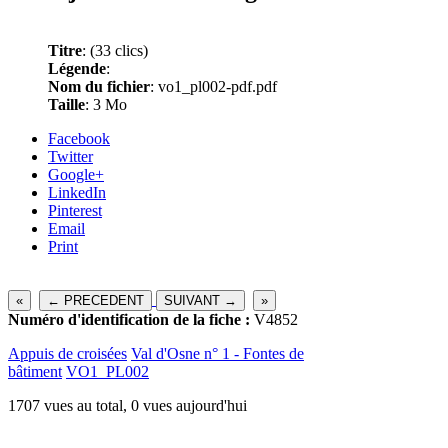
Titre
:
(33 clics)
Légende
:
Nom du fichier
: vo1_pl002-pdf.pdf
Taille
: 3 Mo
Facebook
Twitter
Google+
LinkedIn
Pinterest
Email
Print
«
← PRECEDENT
SUIVANT →
»
Numéro d'identification de la fiche :
V4852
Appuis de croisées
Val d'Osne n° 1 - Fontes de
bâtiment
VO1_PL002
1707 vues au total, 0 vues aujourd'hui