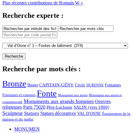
Plus récentes contributions de Romain W »
Recherche experte :
Recherche par mots clés :
Bronze
CAPITAIN-GÉNY
Bustes
Croix
Fontaines
DURENNE
Fonte
Fontaines et vasques
Monument aux morts et
Monument aux morts
Monuments aux grands hommes
Oeuvres
commémoratif
religieuses
Paris 75020
Père-Lachaise
SALIN (vers 1900)
Sculpteur
Statues
Statues décoratives
VAL D'OSNE
Équipement de la
maison et du jardin
MONUMEN