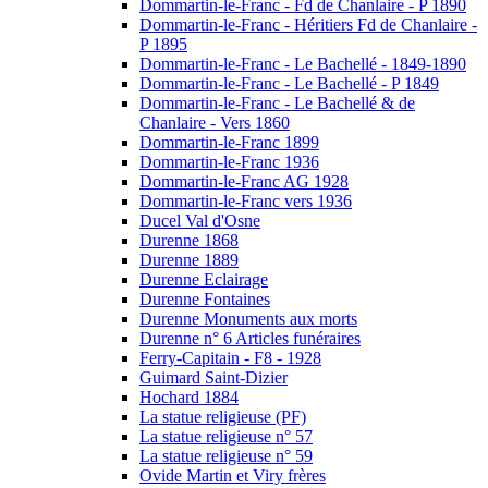
Dommartin-le-Franc - Fd de Chanlaire - P 1890
Dommartin-le-Franc - Héritiers Fd de Chanlaire -
P 1895
Dommartin-le-Franc - Le Bachellé - 1849-1890
Dommartin-le-Franc - Le Bachellé - P 1849
Dommartin-le-Franc - Le Bachellé & de
Chanlaire - Vers 1860
Dommartin-le-Franc 1899
Dommartin-le-Franc 1936
Dommartin-le-Franc AG 1928
Dommartin-le-Franc vers 1936
Ducel Val d'Osne
Durenne 1868
Durenne 1889
Durenne Eclairage
Durenne Fontaines
Durenne Monuments aux morts
Durenne n° 6 Articles funéraires
Ferry-Capitain - F8 - 1928
Guimard Saint-Dizier
Hochard 1884
La statue religieuse (PF)
La statue religieuse n° 57
La statue religieuse n° 59
Ovide Martin et Viry frères