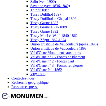
Salin (vers 1900)
Savanne (vers 1836-1840)
Thiriot 1887
Tusey Dufilhol 1897
Tusey Dufilhol et Chapal 1896
Tusey Gasne 1887
Tusey Gasne 1888-1889
Tusey Gasne 1892
Tusey Muel et Wahl 1840-1862
Tusey Zégut 1862-1874
Union artistique de Vaucouleurs (après 1895)
Union artistique de Vaucouleurs 1893
Val d'Osne Monuments aux morts
Val d'Osne n° 1 - Fontes de bâtiment
Val d'Osne n° 2 - Fontes d'art
Val d'Osne n° 3 - Fontes religieuses
Val d'Osne Pub 1862
Viry 1893
Contactez-nous
Recherche géographique
Ressources presse