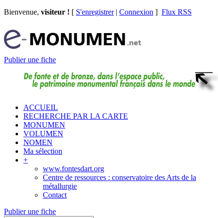
Bienvenue,
visiteur !
[
S'enregistrer
|
Connexion
]
Flux RSS
Publier une fiche
ACCUEIL
RECHERCHE PAR LA CARTE
MONUMEN
VOLUMEN
NOMEN
Ma sélection
+
www.fontesdart.org
Centre de ressources : conservatoire des Arts de la
métallurgie
Contact
Publier une fiche