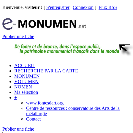
Bienvenue,
visiteur !
[
S'enregistrer
|
Connexion
]
Flux RSS
Publier une fiche
ACCUEIL
RECHERCHE PAR LA CARTE
MONUMEN
VOLUMEN
NOMEN
Ma sélection
+
www.fontesdart.org
Centre de ressources : conservatoire des Arts de la
métallurgie
Contact
Publier une fiche