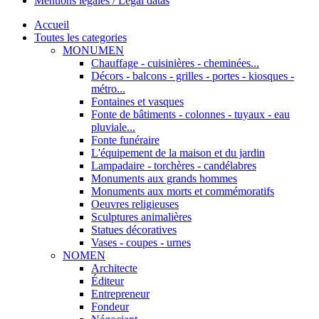
Mentions légales / Legal datas
Accueil
Toutes les categories
MONUMEN
Chauffage - cuisinières - cheminées...
Décors - balcons - grilles - portes - kiosques -
métro...
Fontaines et vasques
Fonte de bâtiments - colonnes - tuyaux - eau
pluviale...
Fonte funéraire
L'équipement de la maison et du jardin
Lampadaire - torchères - candélabres
Monuments aux grands hommes
Monuments aux morts et commémoratifs
Oeuvres religieuses
Sculptures animalières
Statues décoratives
Vases - coupes - urnes
NOMEN
Architecte
Éditeur
Entrepreneur
Fondeur