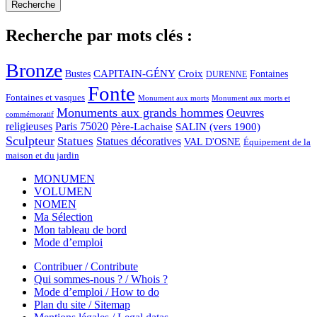
Recherche par mots clés :
Bronze
CAPITAIN-GÉNY
Bustes
Croix
Fontaines
DURENNE
Fonte
Fontaines et vasques
Monument aux morts et
Monument aux morts
Monuments aux grands hommes
Oeuvres
commémoratif
religieuses
Paris 75020
Père-Lachaise
SALIN (vers 1900)
Sculpteur
Statues
Statues décoratives
VAL D'OSNE
Équipement de la
maison et du jardin
MONUMEN
VOLUMEN
NOMEN
Ma Sélection
Mon tableau de bord
Mode d’emploi
Contribuer / Contribute
Qui sommes-nous ? / Whois ?
Mode d’emploi / How to do
Plan du site / Sitemap