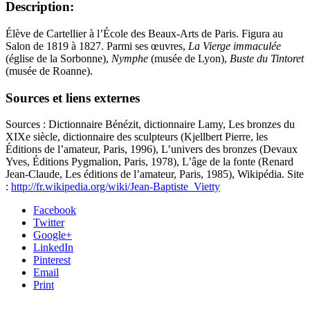
Description:
Élève de Cartellier à l’École des Beaux-Arts de Paris. Figura au
Salon de 1819 à 1827. Parmi ses œuvres,
La Vierge immaculée
(église de la Sorbonne),
Nymphe
(musée de Lyon),
Buste du Tintoret
(musée de Roanne).
Sources et liens externes
Sources : Dictionnaire Bénézit, dictionnaire Lamy, Les bronzes du
XIXe siècle, dictionnaire des sculpteurs (Kjellbert Pierre, les
Éditions de l’amateur, Paris, 1996), L’univers des bronzes (Devaux
Yves, Éditions Pygmalion, Paris, 1978), L’âge de la fonte (Renard
Jean-Claude, Les éditions de l’amateur, Paris, 1985), Wikipédia. Site
:
http://fr.wikipedia.org/wiki/Jean-Baptiste_Vietty
Facebook
Twitter
Google+
LinkedIn
Pinterest
Email
Print