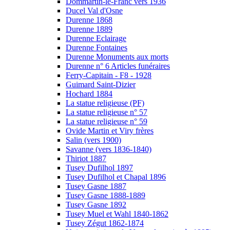
Dommartin-le-Franc vers 1936
Ducel Val d'Osne
Durenne 1868
Durenne 1889
Durenne Eclairage
Durenne Fontaines
Durenne Monuments aux morts
Durenne n° 6 Articles funéraires
Ferry-Capitain - F8 - 1928
Guimard Saint-Dizier
Hochard 1884
La statue religieuse (PF)
La statue religieuse n° 57
La statue religieuse n° 59
Ovide Martin et Viry frères
Salin (vers 1900)
Savanne (vers 1836-1840)
Thiriot 1887
Tusey Dufilhol 1897
Tusey Dufilhol et Chapal 1896
Tusey Gasne 1887
Tusey Gasne 1888-1889
Tusey Gasne 1892
Tusey Muel et Wahl 1840-1862
Tusey Zégut 1862-1874