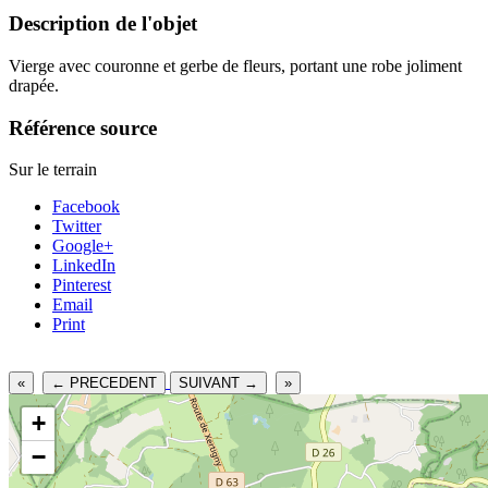
Description de l'objet
Vierge avec couronne et gerbe de fleurs, portant une robe joliment
drapée.
Référence source
Sur le terrain
Facebook
Twitter
Google+
LinkedIn
Pinterest
Email
Print
«
← PRECEDENT
SUIVANT →
»
+
−