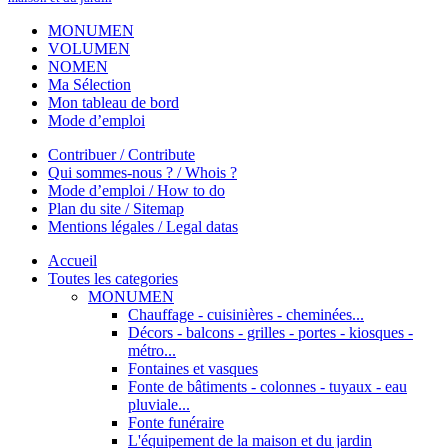
MONUMEN
VOLUMEN
NOMEN
Ma Sélection
Mon tableau de bord
Mode d’emploi
Contribuer / Contribute
Qui sommes-nous ? / Whois ?
Mode d’emploi / How to do
Plan du site / Sitemap
Mentions légales / Legal datas
Accueil
Toutes les categories
MONUMEN
Chauffage - cuisinières - cheminées...
Décors - balcons - grilles - portes - kiosques -
métro...
Fontaines et vasques
Fonte de bâtiments - colonnes - tuyaux - eau
pluviale...
Fonte funéraire
L'équipement de la maison et du jardin