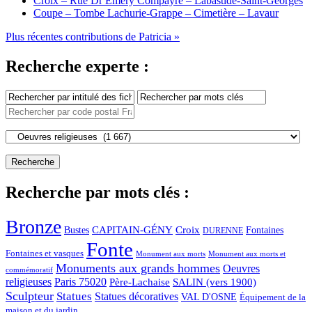
Croix – Rue Dr Emery Compayre – Labastide-Saint-Georges
Coupe – Tombe Lachurie-Grappe – Cimetière – Lavaur
Plus récentes contributions de Patricia »
Recherche experte :
Recherche par mots clés :
Bronze
CAPITAIN-GÉNY
Bustes
Croix
Fontaines
DURENNE
Fonte
Fontaines et vasques
Monument aux morts et
Monument aux morts
Monuments aux grands hommes
Oeuvres
commémoratif
religieuses
Paris 75020
Père-Lachaise
SALIN (vers 1900)
Sculpteur
Statues
Statues décoratives
VAL D'OSNE
Équipement de la
maison et du jardin