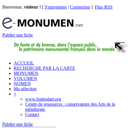
Bienvenue,
visiteur !
[
S'enregistrer
|
Connexion
]
Flux RSS
Publier une fiche
ACCUEIL
RECHERCHE PAR LA CARTE
MONUMEN
VOLUMEN
NOMEN
Ma sélection
+
www.fontesdart.org
Centre de ressources : conservatoire des Arts de la
métallurgie
Contact
Publier une fiche