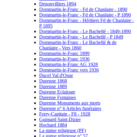
Denonvilliers 1894
Dommartin-le-Franc - Fd de Chanlaire - 1890
Dommartin-le-Franc - Fd de Chanlaire - P 1890
Dommartin-le-Franc - Héritiers Fd de Chanlaire -
P 1895
Dommartin-le-Franc - Le Bachellé - 1849-1890
Dommartin-le-Franc - Le Bachellé - P 1849
Dommartin-le-Franc - Le Bachellé & de
Chanlaire - Vers 1860
Dommartin-le-Franc 1899
Dommartin-le-Franc 1936
Dommartin-le-Franc AG 1928
Dommartin-le-Franc vers 1936
Ducel Val d'Osne
Durenne 1868
Durenne 1889
Durenne Eclairage
Durenne Fontaines
Durenne Monuments aux morts
Durenne n° 6 Articles funéraires
Ferry-Capitain - F8 - 1928
Guimard Saint-Dizier
Hochard 1884
La statue religieuse (PF)
La statue religieuse n° 57