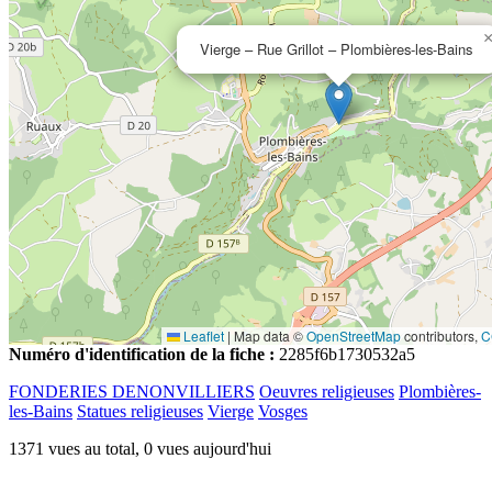
Vierge – Rue Grillot – Plombières-les-Bains
Leaflet
|
Map data ©
OpenStreetMap
contributors,
C
Numéro d'identification de la fiche :
2285f6b1730532a5
FONDERIES DENONVILLIERS
Oeuvres religieuses
Plombières-
les-Bains
Statues religieuses
Vierge
Vosges
1371 vues au total, 0 vues aujourd'hui