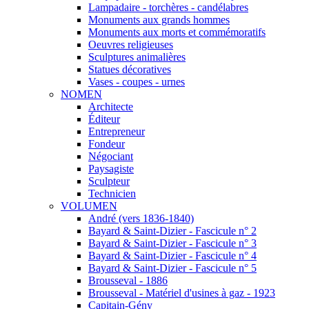
Lampadaire - torchères - candélabres
Monuments aux grands hommes
Monuments aux morts et commémoratifs
Oeuvres religieuses
Sculptures animalières
Statues décoratives
Vases - coupes - urnes
NOMEN
Architecte
Éditeur
Entrepreneur
Fondeur
Négociant
Paysagiste
Sculpteur
Technicien
VOLUMEN
André (vers 1836-1840)
Bayard & Saint-Dizier - Fascicule n° 2
Bayard & Saint-Dizier - Fascicule n° 3
Bayard & Saint-Dizier - Fascicule n° 4
Bayard & Saint-Dizier - Fascicule n° 5
Brousseval - 1886
Brousseval - Matériel d'usines à gaz - 1923
Capitain-Gény