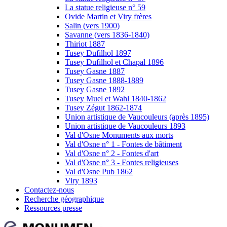
La statue religieuse n° 59
Ovide Martin et Viry frères
Salin (vers 1900)
Savanne (vers 1836-1840)
Thiriot 1887
Tusey Dufilhol 1897
Tusey Dufilhol et Chapal 1896
Tusey Gasne 1887
Tusey Gasne 1888-1889
Tusey Gasne 1892
Tusey Muel et Wahl 1840-1862
Tusey Zégut 1862-1874
Union artistique de Vaucouleurs (après 1895)
Union artistique de Vaucouleurs 1893
Val d'Osne Monuments aux morts
Val d'Osne n° 1 - Fontes de bâtiment
Val d'Osne n° 2 - Fontes d'art
Val d'Osne n° 3 - Fontes religieuses
Val d'Osne Pub 1862
Viry 1893
Contactez-nous
Recherche géographique
Ressources presse