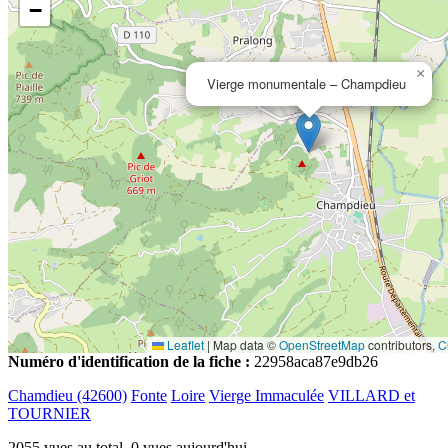
−
×
Vierge monumentale – Champdieu
Leaflet
|
Map data ©
OpenStreetMap
contributors,
C
Numéro d'identification de la fiche :
22958aca87e9db26
Chamdieu (42600)
Fonte
Loire
Vierge Immaculée
VILLARD et
TOURNIER
2055 vues au total, 0 vues aujourd'hui