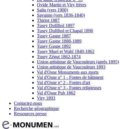
Ovide Martin et Viry frères
Salin (vers 1900)
Savanne (vers 1836-1840)
Thiriot 1887
Tusey Dufilhol 1897
Tusey Dufilhol et Chapal 1896
Tusey Gasne 1887
Tusey Gasne 1888-1889
Tusey Gasne 1892
Tusey Muel et Wahl 1840-1862
Tusey Zégut 1862-1874
Union artistique de Vaucouleurs (après 1895)
Union artistique de Vaucouleurs 1893
Val d'Osne Monuments aux morts
Val d'Osne n° 1 - Fontes de bâtiment
Val d'Osne n° 2 - Fontes d'art
Val d'Osne n° 3 - Fontes religieuses
Val d'Osne Pub 1862
Viry 1893
Contactez-nous
Recherche géographique
Ressources presse