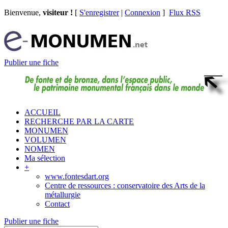
Bienvenue,
visiteur !
[
S'enregistrer
|
Connexion
]
Flux RSS
Publier une fiche
ACCUEIL
RECHERCHE PAR LA CARTE
MONUMEN
VOLUMEN
NOMEN
Ma sélection
+
www.fontesdart.org
Centre de ressources : conservatoire des Arts de la
métallurgie
Contact
Publier une fiche