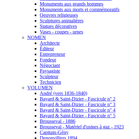
Monuments aux grands hommes
Monuments aux morts et commémoratifs
Oeuvres religieuses
Sculptures animalières
Statues décoratives
Vases - coupes - urnes
NOMEN
Architecte
Éditeur
Entrepreneur
Fondeur
Négociant
Paysagiste
Sculpteur
Technicien
VOLUMEN
André (vers 1836-1840)
Bayard & Saint-Dizier - Fascicule n° 2
Bayard & Saint-Dizier - Fascicule n° 3
Bayard & Saint-Dizier - Fascicule n° 4
Bayard & Saint-Dizier - Fascicule n° 5
Brousseval - 1886
Brousseval - Matériel d'usines à gaz - 1923
Capitain-Gény
Denonvilliers 1894