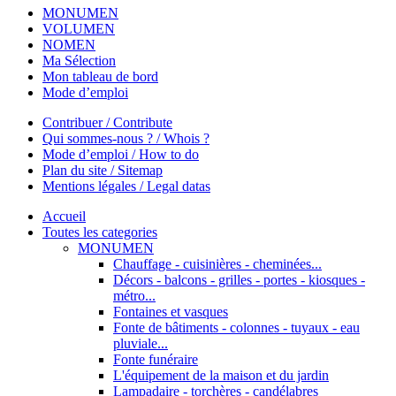
MONUMEN
VOLUMEN
NOMEN
Ma Sélection
Mon tableau de bord
Mode d’emploi
Contribuer / Contribute
Qui sommes-nous ? / Whois ?
Mode d’emploi / How to do
Plan du site / Sitemap
Mentions légales / Legal datas
Accueil
Toutes les categories
MONUMEN
Chauffage - cuisinières - cheminées...
Décors - balcons - grilles - portes - kiosques -
métro...
Fontaines et vasques
Fonte de bâtiments - colonnes - tuyaux - eau
pluviale...
Fonte funéraire
L'équipement de la maison et du jardin
Lampadaire - torchères - candélabres