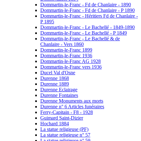
Dommartin-le-Franc - Fd de Chanlaire - 1890
Dommartin-le-Franc - Fd de Chanlaire - P 1890
Dommartin-le-Franc - Héritiers Fd de Chanlaire -
P 1895
Dommartin-le-Franc - Le Bachellé - 1849-1890
Dommartin-le-Franc - Le Bachellé - P 1849
Dommartin-le-Franc - Le Bachellé & de
Chanlaire - Vers 1860
Dommartin-le-Franc 1899
Dommartin-le-Franc 1936
Dommartin-le-Franc AG 1928
Dommartin-le-Franc vers 1936
Ducel Val d'Osne
Durenne 1868
Durenne 1889
Durenne Eclairage
Durenne Fontaines
Durenne Monuments aux morts
Durenne n° 6 Articles funéraires
Ferry-Capitain - F8 - 1928
Guimard Saint-Dizier
Hochard 1884
La statue religieuse (PF)
La statue religieuse n° 57
La statue religieuse n° 59