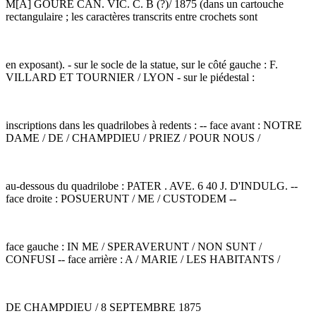
M[A] GOURE CAN. VIC. C. B (?)/ 1875 (dans un cartouche
rectangulaire ; les caractères transcrits entre crochets sont
en exposant). - sur le socle de la statue, sur le côté gauche : F.
VILLARD ET TOURNIER / LYON - sur le piédestal :
inscriptions dans les quadrilobes à redents : -- face avant : NOTRE
DAME / DE / CHAMPDIEU / PRIEZ / POUR NOUS /
au-dessous du quadrilobe : PATER . AVE. 6 40 J. D'INDULG. --
face droite : POSUERUNT / ME / CUSTODEM --
face gauche : IN ME / SPERAVERUNT / NON SUNT /
CONFUSI -- face arrière : A / MARIE / LES HABITANTS /
DE CHAMPDIEU / 8 SEPTEMBRE 1875