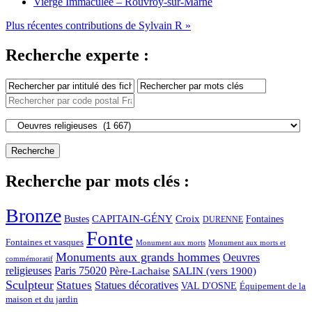
Vierge Immaculée – Rouvroy-sur-Marne
Plus récentes contributions de Sylvain R »
Recherche experte :
Recherche par mots clés :
Bronze
CAPITAIN-GÉNY
Bustes
Croix
Fontaines
DURENNE
Fonte
Fontaines et vasques
Monument aux morts et
Monument aux morts
Monuments aux grands hommes
Oeuvres
commémoratif
religieuses
Paris 75020
Père-Lachaise
SALIN (vers 1900)
Sculpteur
Statues
Statues décoratives
VAL D'OSNE
Équipement de la
maison et du jardin