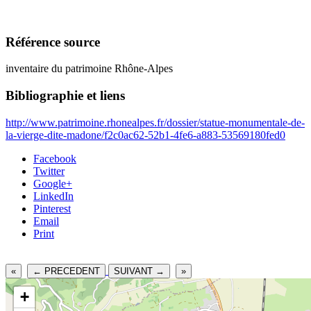
Référence source
inventaire du patrimoine Rhône-Alpes
Bibliographie et liens
http://www.patrimoine.rhonealpes.fr/dossier/statue-monumentale-de-
la-vierge-dite-madone/f2c0ac62-52b1-4fe6-a883-53569180fed0
Facebook
Twitter
Google+
LinkedIn
Pinterest
Email
Print
«
← PRECEDENT
SUIVANT →
»
+