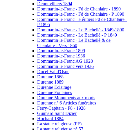
Denonvilliers 1894
Dommartin-le-Franc - Fd de Chanlaire - 1890
Dommartin-le-Franc - Fd de Chanlaire - P 1890
Dommartin-le-Franc - Héritiers Fd de Chanlaire -
P 1895
Dommartin-le-Franc - Le Bachellé - 1849-1890
Dommartin-le-Franc - Le Bachellé - P 1849
Dommartin-le-Franc - Le Bachellé & de
Chanlaire - Vers 1860
Dommartin-le-Franc 1899
Dommartin-le-Franc 1936
Dommartin-le-Franc AG 1928
Dommartin-le-Franc vers 1936
Ducel Val d'Osne
Durenne 1868
Durenne 1889
Durenne Eclairage
Durenne Fontaines
Durenne Monuments aux morts
Durenne n° 6 Articles funéraires
Ferry-Capitain - F8 - 1928
Guimard Saint-Dizier
Hochard 1884
La statue religieuse (PF)
La statue religieuse n° 57