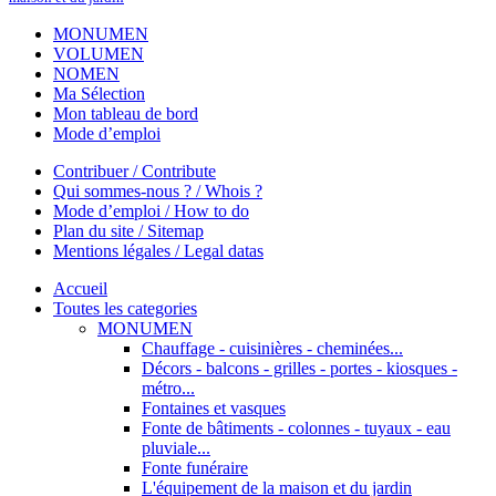
MONUMEN
VOLUMEN
NOMEN
Ma Sélection
Mon tableau de bord
Mode d’emploi
Contribuer / Contribute
Qui sommes-nous ? / Whois ?
Mode d’emploi / How to do
Plan du site / Sitemap
Mentions légales / Legal datas
Accueil
Toutes les categories
MONUMEN
Chauffage - cuisinières - cheminées...
Décors - balcons - grilles - portes - kiosques -
métro...
Fontaines et vasques
Fonte de bâtiments - colonnes - tuyaux - eau
pluviale...
Fonte funéraire
L'équipement de la maison et du jardin