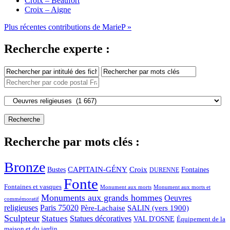
Croix – Beaufort
Croix – Aigne
Plus récentes contributions de MarieP »
Recherche experte :
Recherche par mots clés :
Bronze
CAPITAIN-GÉNY
Bustes
Croix
Fontaines
DURENNE
Fonte
Fontaines et vasques
Monument aux morts et
Monument aux morts
Monuments aux grands hommes
Oeuvres
commémoratif
religieuses
Paris 75020
Père-Lachaise
SALIN (vers 1900)
Sculpteur
Statues
Statues décoratives
VAL D'OSNE
Équipement de la
maison et du jardin