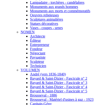
Lampadaire - torchères - candélabres
Monuments aux grands hommes
Monuments aux morts et commémoratifs
Oeuvres religieuses
Sculptures animalières
Statues décoratives
Vases - coupes - urnes
NOMEN
Architecte
Éditeur
Entrepreneur
Fondeur
Négociant
Paysagiste
Sculpteur
Technicien
VOLUMEN
André (vers 1836-1840)
Bayard & Saint-Dizier - Fascicule n° 2
Bayard & Saint-Dizier - Fascicule n° 3
Bayard & Saint-Dizier - Fascicule n° 4
Bayard & Saint-Dizier - Fascicule n° 5
Brousseval - 1886
Brousseval - Matériel d'usines à gaz - 1923
Capitain-Gény