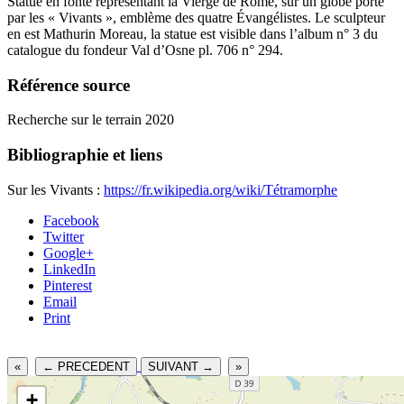
Statue en fonte représentant la Vierge de Rome, sur un globe porté
par les « Vivants », emblème des quatre Évangélistes. Le sculpteur
en est Mathurin Moreau, la statue est visible dans l’album n° 3 du
catalogue du fondeur Val d’Osne pl. 706 n° 294.
Référence source
Recherche sur le terrain 2020
Bibliographie et liens
Sur les Vivants :
https://fr.wikipedia.org/wiki/Tétramorphe
Facebook
Twitter
Google+
LinkedIn
Pinterest
Email
Print
«
← PRECEDENT
SUIVANT →
»
+