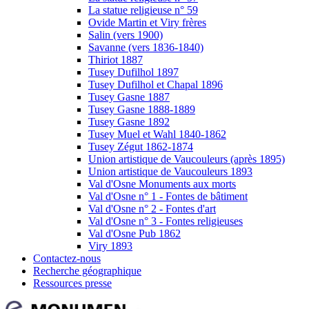
La statue religieuse n° 59
Ovide Martin et Viry frères
Salin (vers 1900)
Savanne (vers 1836-1840)
Thiriot 1887
Tusey Dufilhol 1897
Tusey Dufilhol et Chapal 1896
Tusey Gasne 1887
Tusey Gasne 1888-1889
Tusey Gasne 1892
Tusey Muel et Wahl 1840-1862
Tusey Zégut 1862-1874
Union artistique de Vaucouleurs (après 1895)
Union artistique de Vaucouleurs 1893
Val d'Osne Monuments aux morts
Val d'Osne n° 1 - Fontes de bâtiment
Val d'Osne n° 2 - Fontes d'art
Val d'Osne n° 3 - Fontes religieuses
Val d'Osne Pub 1862
Viry 1893
Contactez-nous
Recherche géographique
Ressources presse