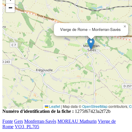
−
×
Vierge de Rome – Monferran-Savès
Leaflet
|
Map data ©
OpenStreetMap
contributors,
C
Numéro d'identification de la fiche :
1275f67423a2f72b
Fonte
Gers
Monferran-Savès
MOREAU Mathurin
Vierge de
Rome
VO3_PL705