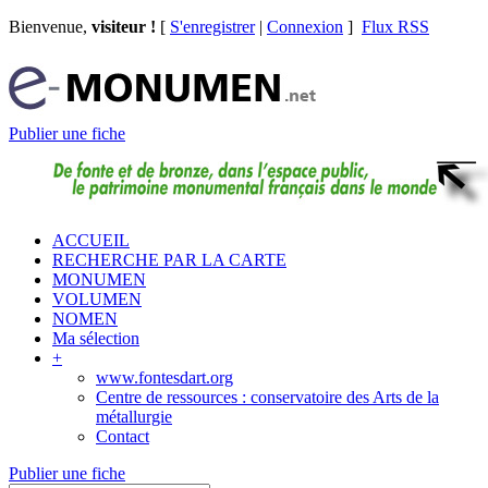
Bienvenue,
visiteur !
[
S'enregistrer
|
Connexion
]
Flux RSS
Publier une fiche
ACCUEIL
RECHERCHE PAR LA CARTE
MONUMEN
VOLUMEN
NOMEN
Ma sélection
+
www.fontesdart.org
Centre de ressources : conservatoire des Arts de la
métallurgie
Contact
Publier une fiche