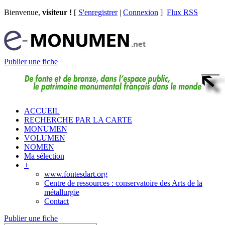
Bienvenue,
visiteur !
[
S'enregistrer
|
Connexion
]
Flux RSS
Publier une fiche
ACCUEIL
RECHERCHE PAR LA CARTE
MONUMEN
VOLUMEN
NOMEN
Ma sélection
+
www.fontesdart.org
Centre de ressources : conservatoire des Arts de la
métallurgie
Contact
Publier une fiche