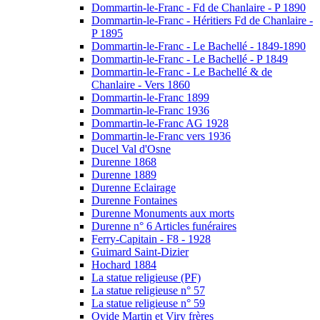
Dommartin-le-Franc - Fd de Chanlaire - P 1890
Dommartin-le-Franc - Héritiers Fd de Chanlaire -
P 1895
Dommartin-le-Franc - Le Bachellé - 1849-1890
Dommartin-le-Franc - Le Bachellé - P 1849
Dommartin-le-Franc - Le Bachellé & de
Chanlaire - Vers 1860
Dommartin-le-Franc 1899
Dommartin-le-Franc 1936
Dommartin-le-Franc AG 1928
Dommartin-le-Franc vers 1936
Ducel Val d'Osne
Durenne 1868
Durenne 1889
Durenne Eclairage
Durenne Fontaines
Durenne Monuments aux morts
Durenne n° 6 Articles funéraires
Ferry-Capitain - F8 - 1928
Guimard Saint-Dizier
Hochard 1884
La statue religieuse (PF)
La statue religieuse n° 57
La statue religieuse n° 59
Ovide Martin et Viry frères