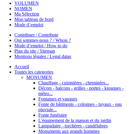
VOLUMEN
NOMEN
Ma Sélection
Mon tableau de bord
Mode d’emploi
Contribuer / Contribute
Qui sommes-nous ? / Whois ?
Mode d’emploi / How to do
Plan du site / Sitemap
Mentions légales / Legal datas
Accueil
Toutes les categories
MONUMEN
Chauffage - cuisinières - cheminées...
Décors - balcons - grilles - portes - kiosques -
métro...
Fontaines et vasques
Fonte de bâtiments - colonnes - tuyaux - eau
pluviale...
Fonte funéraire
L'équipement de la maison et du jardin
Lampadaire - torchères - candélabres
Monuments aux grands hommes