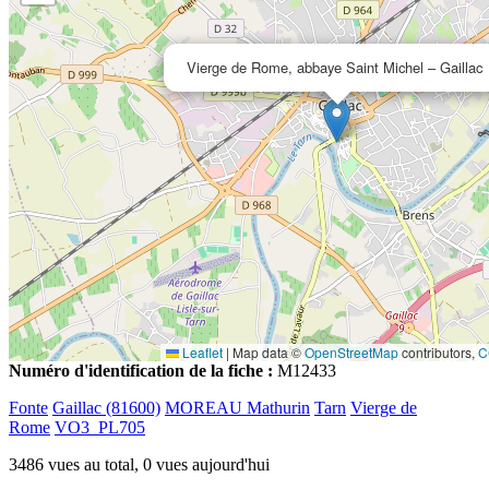
Vierge de Rome, abbaye Saint Michel – Gaillac
Leaflet
|
Map data ©
OpenStreetMap
contributors,
C
Numéro d'identification de la fiche :
M12433
Fonte
Gaillac (81600)
MOREAU Mathurin
Tarn
Vierge de
Rome
VO3_PL705
3486 vues au total, 0 vues aujourd'hui