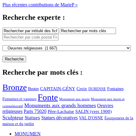
Plus récentes contributions de MarieP »
Recherche experte :
Recherche par mots clés :
Bronze
CAPITAIN-GÉNY
Bustes
Croix
Fontaines
DURENNE
Fonte
Fontaines et vasques
Monument aux morts et
Monument aux morts
Monuments aux grands hommes
Oeuvres
commémoratif
religieuses
Paris 75020
Père-Lachaise
SALIN (vers 1900)
Sculpteur
Statues
Statues décoratives
VAL D'OSNE
Équipement de la
maison et du jardin
MONUMEN