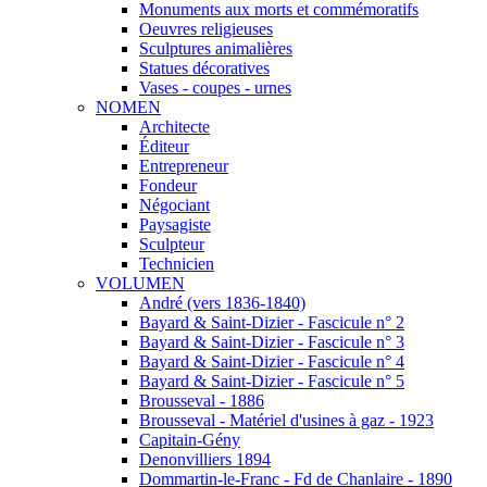
Monuments aux morts et commémoratifs
Oeuvres religieuses
Sculptures animalières
Statues décoratives
Vases - coupes - urnes
NOMEN
Architecte
Éditeur
Entrepreneur
Fondeur
Négociant
Paysagiste
Sculpteur
Technicien
VOLUMEN
André (vers 1836-1840)
Bayard & Saint-Dizier - Fascicule n° 2
Bayard & Saint-Dizier - Fascicule n° 3
Bayard & Saint-Dizier - Fascicule n° 4
Bayard & Saint-Dizier - Fascicule n° 5
Brousseval - 1886
Brousseval - Matériel d'usines à gaz - 1923
Capitain-Gény
Denonvilliers 1894
Dommartin-le-Franc - Fd de Chanlaire - 1890