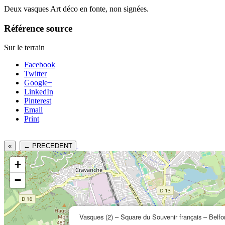
Deux vasques Art déco en fonte, non signées.
Référence source
Sur le terrain
Facebook
Twitter
Google+
LinkedIn
Pinterest
Email
Print
«
← PRECEDENT
+
−
Vasques (2) – Square du Souvenir français – Belfo