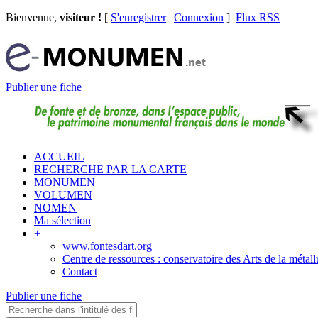
Bienvenue,
visiteur !
[
S'enregistrer
|
Connexion
]
Flux RSS
Publier une fiche
ACCUEIL
RECHERCHE PAR LA CARTE
MONUMEN
VOLUMEN
NOMEN
Ma sélection
+
www.fontesdart.org
Centre de ressources : conservatoire des Arts de la métall
Contact
Publier une fiche