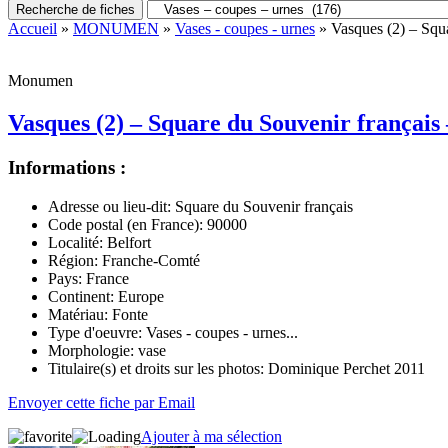
Recherche de fiches
Accueil
»
MONUMEN
»
Vases - coupes - urnes
» Vasques (2) – Squa
Monumen
Vasques (2) – Square du Souvenir français 
Informations :
Adresse ou lieu-dit:
Square du Souvenir français
Code postal (en France):
90000
Localité:
Belfort
Région:
Franche-Comté
Pays:
France
Continent:
Europe
Matériau:
Fonte
Type d'oeuvre:
Vases - coupes - urnes...
Morphologie:
vase
Titulaire(s) et droits sur les photos:
Dominique Perchet 2011
Envoyer cette fiche par Email
Ajouter à ma sélection