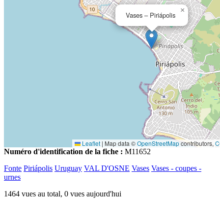
×
Vases – Piriápolis
Leaflet
|
Map data ©
OpenStreetMap
contributors,
C
Numéro d'identification de la fiche :
M11652
Fonte
Piriápolis
Uruguay
VAL D'OSNE
Vases
Vases - coupes -
urnes
1464 vues au total, 0 vues aujourd'hui