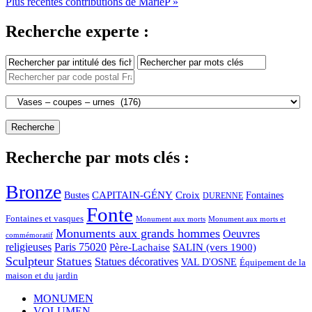
Plus récentes contributions de MarieP »
Recherche experte :
Recherche par mots clés :
Bronze
CAPITAIN-GÉNY
Bustes
Croix
Fontaines
DURENNE
Fonte
Fontaines et vasques
Monument aux morts et
Monument aux morts
Monuments aux grands hommes
Oeuvres
commémoratif
religieuses
Paris 75020
Père-Lachaise
SALIN (vers 1900)
Sculpteur
Statues
Statues décoratives
VAL D'OSNE
Équipement de la
maison et du jardin
MONUMEN
VOLUMEN