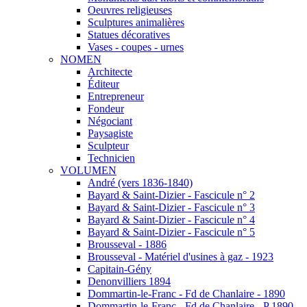
Oeuvres religieuses
Sculptures animalières
Statues décoratives
Vases - coupes - urnes
NOMEN
Architecte
Éditeur
Entrepreneur
Fondeur
Négociant
Paysagiste
Sculpteur
Technicien
VOLUMEN
André (vers 1836-1840)
Bayard & Saint-Dizier - Fascicule n° 2
Bayard & Saint-Dizier - Fascicule n° 3
Bayard & Saint-Dizier - Fascicule n° 4
Bayard & Saint-Dizier - Fascicule n° 5
Brousseval - 1886
Brousseval - Matériel d'usines à gaz - 1923
Capitain-Gény
Denonvilliers 1894
Dommartin-le-Franc - Fd de Chanlaire - 1890
Dommartin-le-Franc - Fd de Chanlaire - P 1890