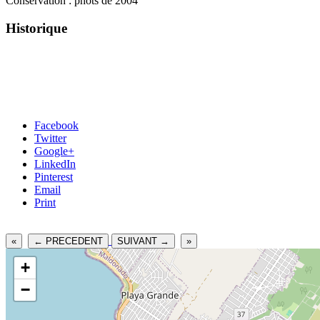
Conservation : phots de 2004
Historique
Facebook
Twitter
Google+
LinkedIn
Pinterest
Email
Print
«
← PRECEDENT
SUIVANT →
»
+
−