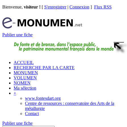
Bienvenue,
visiteur !
[
S'enregistrer
|
Connexion
]
Flux RSS
Publier une fiche
ACCUEIL
RECHERCHE PAR LA CARTE
MONUMEN
VOLUMEN
NOMEN
Ma sélection
+
www.fontesdart.org
Centre de ressources : conservatoire des Arts de la
métallurgie
Contact
Publier une fiche