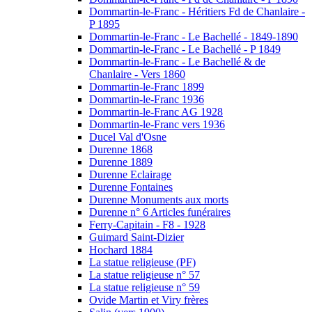
Dommartin-le-Franc - Héritiers Fd de Chanlaire -
P 1895
Dommartin-le-Franc - Le Bachellé - 1849-1890
Dommartin-le-Franc - Le Bachellé - P 1849
Dommartin-le-Franc - Le Bachellé & de
Chanlaire - Vers 1860
Dommartin-le-Franc 1899
Dommartin-le-Franc 1936
Dommartin-le-Franc AG 1928
Dommartin-le-Franc vers 1936
Ducel Val d'Osne
Durenne 1868
Durenne 1889
Durenne Eclairage
Durenne Fontaines
Durenne Monuments aux morts
Durenne n° 6 Articles funéraires
Ferry-Capitain - F8 - 1928
Guimard Saint-Dizier
Hochard 1884
La statue religieuse (PF)
La statue religieuse n° 57
La statue religieuse n° 59
Ovide Martin et Viry frères