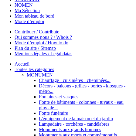
NOMEN
Ma Sélection
Mon tableau de bord
Mode d’emploi
Contribuer / Contribute
Qui sommes-nous ? / Whois ?
Mode d’emploi / How to do
Plan du site / Sitemap
Mentions légales / Legal datas
Accueil
Toutes les categories
MONUMEN
Chauffage - cuisinières - cheminées...
Décors - balcons - grilles - portes - kiosques -
métro...
Fontaines et vasques
Fonte de bâtiments - colonnes - tuyaux - eau
pluviale...
Fonte funéraire
L'équipement de la maison et du jardin
Lampadaire - torchères - candélabres
Monuments aux grands hommes
Monuments aux morts et commémoratifs