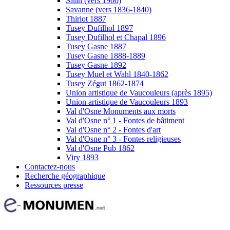
Salin (vers 1900)
Savanne (vers 1836-1840)
Thiriot 1887
Tusey Dufilhol 1897
Tusey Dufilhol et Chapal 1896
Tusey Gasne 1887
Tusey Gasne 1888-1889
Tusey Gasne 1892
Tusey Muel et Wahl 1840-1862
Tusey Zégut 1862-1874
Union artistique de Vaucouleurs (après 1895)
Union artistique de Vaucouleurs 1893
Val d'Osne Monuments aux morts
Val d'Osne n° 1 - Fontes de bâtiment
Val d'Osne n° 2 - Fontes d'art
Val d'Osne n° 3 - Fontes religieuses
Val d'Osne Pub 1862
Viry 1893
Contactez-nous
Recherche géographique
Ressources presse