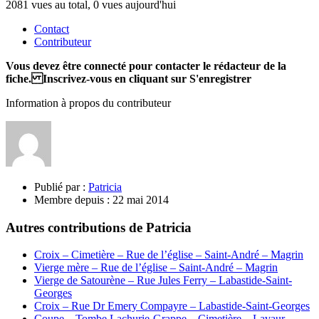
2081 vues au total, 0 vues aujourd'hui
Contact
Contributeur
Vous devez être connecté pour contacter le rédacteur de la
fiche. Inscrivez-vous en cliquant sur S'enregistrer
Information à propos du contributeur
Publié par :
Patricia
Membre depuis :
22 mai 2014
Autres contributions de Patricia
Croix – Cimetière – Rue de l’église – Saint-André – Magrin
Vierge mère – Rue de l’église – Saint-André – Magrin
Vierge de Satourène – Rue Jules Ferry – Labastide-Saint-
Georges
Croix – Rue Dr Emery Compayre – Labastide-Saint-Georges
Coupe – Tombe Lachurie-Grappe – Cimetière – Lavaur