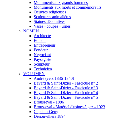
Monuments aux grands hommes
Monuments aux morts et commémoratifs
Oeuvres religieuses
Sculptures animalières
Statues décoratives
Vases - coupes - urnes
NOMEN
Architecte
Éditeur
Entrepreneur
Fondeur
Négociant
Paysagiste
Sculpteur
Technicien
VOLUMEN
André (vers 1836-1840)
Bayard & Saint-Dizier - Fascicule n° 2
Bayard & Saint-Dizier - Fascicule n° 3
Bayard & Saint-Dizier - Fascicule n° 4
Bayard & Saint-Dizier - Fascicule n° 5
Brousseval - 1886
Brousseval - Matériel d'usines à gaz - 1923
Capitain-Gény
Denonvilliers 1894