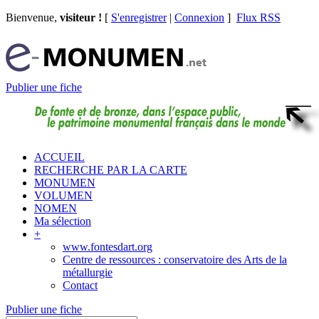
Bienvenue,
visiteur !
[
S'enregistrer
|
Connexion
]
Flux RSS
Publier une fiche
ACCUEIL
RECHERCHE PAR LA CARTE
MONUMEN
VOLUMEN
NOMEN
Ma sélection
+
www.fontesdart.org
Centre de ressources : conservatoire des Arts de la
métallurgie
Contact
Publier une fiche