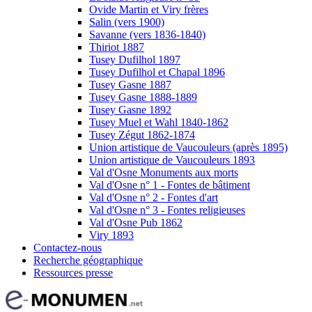
Ovide Martin et Viry frères
Salin (vers 1900)
Savanne (vers 1836-1840)
Thiriot 1887
Tusey Dufilhol 1897
Tusey Dufilhol et Chapal 1896
Tusey Gasne 1887
Tusey Gasne 1888-1889
Tusey Gasne 1892
Tusey Muel et Wahl 1840-1862
Tusey Zégut 1862-1874
Union artistique de Vaucouleurs (après 1895)
Union artistique de Vaucouleurs 1893
Val d'Osne Monuments aux morts
Val d'Osne n° 1 - Fontes de bâtiment
Val d'Osne n° 2 - Fontes d'art
Val d'Osne n° 3 - Fontes religieuses
Val d'Osne Pub 1862
Viry 1893
Contactez-nous
Recherche géographique
Ressources presse