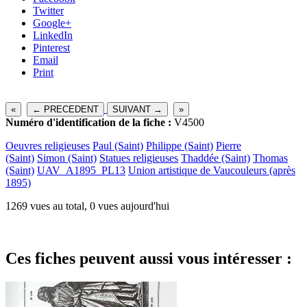
Twitter
Google+
LinkedIn
Pinterest
Email
Print
«
← PRECEDENT
SUIVANT →
»
Numéro d'identification de la fiche :
V4500
Oeuvres religieuses
Paul (Saint)
Philippe (Saint)
Pierre
(Saint)
Simon (Saint)
Statues religieuses
Thaddée (Saint)
Thomas
(Saint)
UAV_A1895_PL13
Union artistique de Vaucouleurs (après
1895)
1269 vues au total, 0 vues aujourd'hui
Ces fiches peuvent aussi vous intéresser :