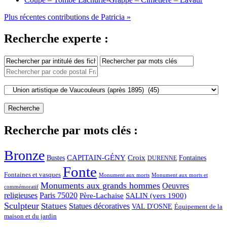
Plus récentes contributions de Patricia »
Recherche experte :
Recherche par mots clés :
Bronze
CAPITAIN-GÉNY
Bustes
Croix
Fontaines
DURENNE
Fonte
Fontaines et vasques
Monument aux morts et
Monument aux morts
Monuments aux grands hommes
Oeuvres
commémoratif
religieuses
Paris 75020
Père-Lachaise
SALIN (vers 1900)
Sculpteur
Statues
Statues décoratives
VAL D'OSNE
Équipement de la
maison et du jardin