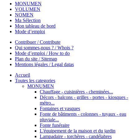
MONUMEN
VOLUMEN
NOMEN
Ma Sélection
Mon tableau de bord
Mode d’emploi
Contribuer / Contribute
Qui sommes-nous ? / Whois ?
Mode d’emploi / How to do
Plan du site / Sitemap
Mentions légales / Legal datas
Accueil
Toutes les categories
MONUMEN
Chauffage - cuisinières - cheminées...
Décors - balcons - grilles - portes - kiosques -
métro...
Fontaines et vasques
Fonte de bâtiments - colonnes - tuyaux - eau
pluviale...
Fonte funéraire
L'équipement de la maison et du jardin
Lampadaire - torchères - candélabres