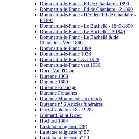
Dommartin-le-Franc - Fd de Chanlaire - 1890
Dommartin-le-Franc - Fd de Chanlaire - P 1890
Dommartin-le-Franc - Héritiers Fd de Chanlaire -
P 1895
Dommartin-le-Franc - Le Bachellé - 1849-1890
Dommartin-le-Franc - Le Bachellé - P 1849
Dommartin-le-Franc - Le Bachellé & de
Chanlaire - Vers 1860
Dommartin-le-Franc 1899
Dommartin-le-Franc 1936
Dommartin-le-Franc AG 1928
Dommartin-le-Franc vers 1936
Ducel Val d'Osne
Durenne 1868
Durenne 1889
Durenne Eclairage
Durenne Fontaines
Durenne Monuments aux morts
Durenne n° 6 Articles funéraires
Ferry-Capitain - F8 - 1928
Guimard Saint-Dizier
Hochard 1884
La statue religieuse (PF)
La statue religieuse n° 57
La statue religieuse n° 59