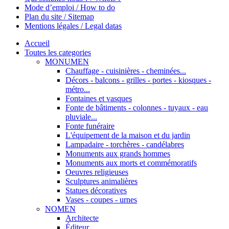
Mode d’emploi / How to do
Plan du site / Sitemap
Mentions légales / Legal datas
Accueil
Toutes les categories
MONUMEN
Chauffage - cuisinières - cheminées...
Décors - balcons - grilles - portes - kiosques -
métro...
Fontaines et vasques
Fonte de bâtiments - colonnes - tuyaux - eau
pluviale...
Fonte funéraire
L'équipement de la maison et du jardin
Lampadaire - torchères - candélabres
Monuments aux grands hommes
Monuments aux morts et commémoratifs
Oeuvres religieuses
Sculptures animalières
Statues décoratives
Vases - coupes - urnes
NOMEN
Architecte
Éditeur