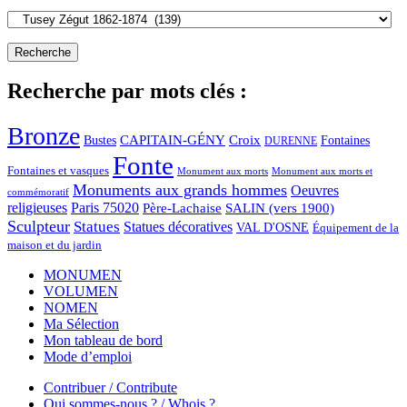
Recherche par mots clés :
Bronze
CAPITAIN-GÉNY
Bustes
Croix
Fontaines
DURENNE
Fonte
Fontaines et vasques
Monument aux morts et
Monument aux morts
Monuments aux grands hommes
Oeuvres
commémoratif
religieuses
Paris 75020
Père-Lachaise
SALIN (vers 1900)
Sculpteur
Statues
Statues décoratives
VAL D'OSNE
Équipement de la
maison et du jardin
MONUMEN
VOLUMEN
NOMEN
Ma Sélection
Mon tableau de bord
Mode d’emploi
Contribuer / Contribute
Qui sommes-nous ? / Whois ?