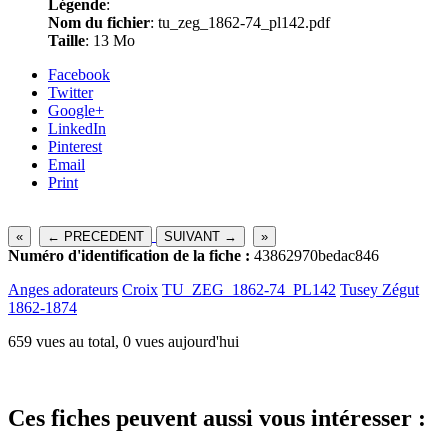
Légende
:
Nom du fichier
: tu_zeg_1862-74_pl142.pdf
Taille
: 13 Mo
Facebook
Twitter
Google+
LinkedIn
Pinterest
Email
Print
«
← PRECEDENT
SUIVANT →
»
Numéro d'identification de la fiche :
43862970bedac846
Anges adorateurs
Croix
TU_ZEG_1862-74_PL142
Tusey Zégut
1862-1874
659 vues au total, 0 vues aujourd'hui
Ces fiches peuvent aussi vous intéresser :