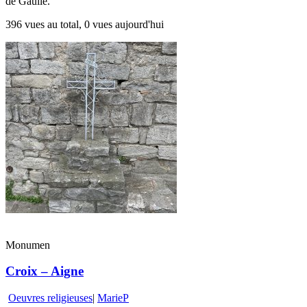
de Gaulle.
396 vues au total, 0 vues aujourd'hui
Monumen
Croix – Aigne
Oeuvres religieuses
|
MarieP