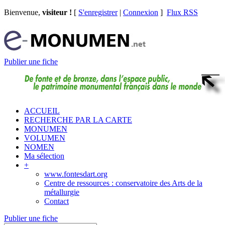
Bienvenue,
visiteur !
[
S'enregistrer
|
Connexion
]
Flux RSS
Publier une fiche
ACCUEIL
RECHERCHE PAR LA CARTE
MONUMEN
VOLUMEN
NOMEN
Ma sélection
+
www.fontesdart.org
Centre de ressources : conservatoire des Arts de la
métallurgie
Contact
Publier une fiche