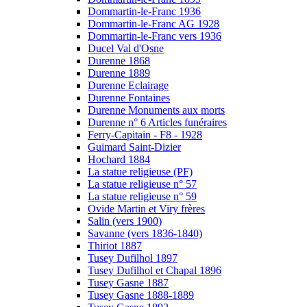
Dommartin-le-Franc 1936
Dommartin-le-Franc AG 1928
Dommartin-le-Franc vers 1936
Ducel Val d'Osne
Durenne 1868
Durenne 1889
Durenne Eclairage
Durenne Fontaines
Durenne Monuments aux morts
Durenne n° 6 Articles funéraires
Ferry-Capitain - F8 - 1928
Guimard Saint-Dizier
Hochard 1884
La statue religieuse (PF)
La statue religieuse n° 57
La statue religieuse n° 59
Ovide Martin et Viry frères
Salin (vers 1900)
Savanne (vers 1836-1840)
Thiriot 1887
Tusey Dufilhol 1897
Tusey Dufilhol et Chapal 1896
Tusey Gasne 1887
Tusey Gasne 1888-1889