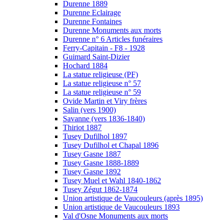
Durenne 1889
Durenne Eclairage
Durenne Fontaines
Durenne Monuments aux morts
Durenne n° 6 Articles funéraires
Ferry-Capitain - F8 - 1928
Guimard Saint-Dizier
Hochard 1884
La statue religieuse (PF)
La statue religieuse n° 57
La statue religieuse n° 59
Ovide Martin et Viry frères
Salin (vers 1900)
Savanne (vers 1836-1840)
Thiriot 1887
Tusey Dufilhol 1897
Tusey Dufilhol et Chapal 1896
Tusey Gasne 1887
Tusey Gasne 1888-1889
Tusey Gasne 1892
Tusey Muel et Wahl 1840-1862
Tusey Zégut 1862-1874
Union artistique de Vaucouleurs (après 1895)
Union artistique de Vaucouleurs 1893
Val d'Osne Monuments aux morts