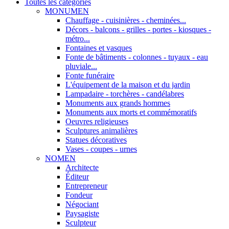
Toutes les categories
MONUMEN
Chauffage - cuisinières - cheminées...
Décors - balcons - grilles - portes - kiosques -
métro...
Fontaines et vasques
Fonte de bâtiments - colonnes - tuyaux - eau
pluviale...
Fonte funéraire
L'équipement de la maison et du jardin
Lampadaire - torchères - candélabres
Monuments aux grands hommes
Monuments aux morts et commémoratifs
Oeuvres religieuses
Sculptures animalières
Statues décoratives
Vases - coupes - urnes
NOMEN
Architecte
Éditeur
Entrepreneur
Fondeur
Négociant
Paysagiste
Sculpteur