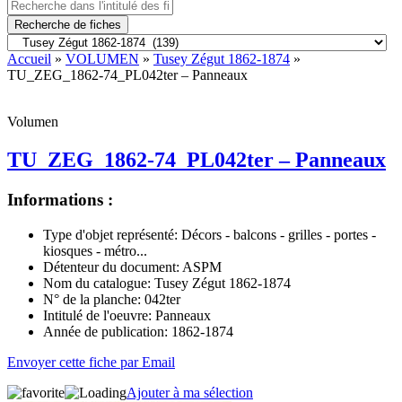
Recherche de fiches
Accueil
»
VOLUMEN
»
Tusey Zégut 1862-1874
»
TU_ZEG_1862-74_PL042ter – Panneaux
Volumen
TU_ZEG_1862-74_PL042ter – Panneaux
Informations :
Type d'objet représenté:
Décors - balcons - grilles - portes -
kiosques - métro...
Détenteur du document:
ASPM
Nom du catalogue:
Tusey Zégut 1862-1874
N° de la planche:
042ter
Intitulé de l'oeuvre:
Panneaux
Année de publication:
1862-1874
Envoyer cette fiche par Email
Ajouter à ma sélection