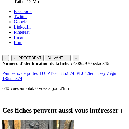
Taille
: 12 Mo
Facebook
Twitter
Google+
LinkedIn
Pinterest
Email
Print
«
← PRECEDENT
SUIVANT →
»
Numéro d'identification de la fiche :
43862970bedac846
Panneaux de portes
TU_ZEG_1862-74_PL042ter
Tusey Zégut
1862-1874
640 vues au total, 0 vues aujourd'hui
Ces fiches peuvent aussi vous intéresser :