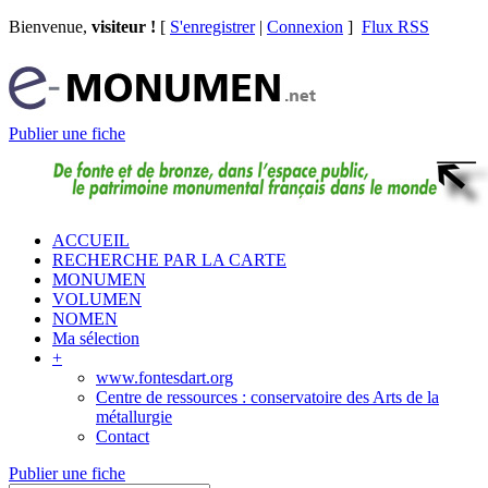
Bienvenue,
visiteur !
[
S'enregistrer
|
Connexion
]
Flux RSS
Publier une fiche
ACCUEIL
RECHERCHE PAR LA CARTE
MONUMEN
VOLUMEN
NOMEN
Ma sélection
+
www.fontesdart.org
Centre de ressources : conservatoire des Arts de la
métallurgie
Contact
Publier une fiche