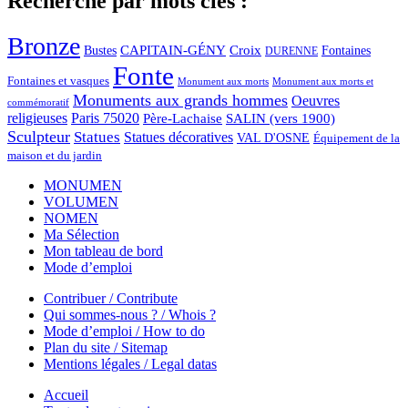
Recherche par mots clés :
Bronze
CAPITAIN-GÉNY
Bustes
Croix
Fontaines
DURENNE
Fonte
Fontaines et vasques
Monument aux morts et
Monument aux morts
Monuments aux grands hommes
Oeuvres
commémoratif
religieuses
Paris 75020
Père-Lachaise
SALIN (vers 1900)
Sculpteur
Statues
Statues décoratives
VAL D'OSNE
Équipement de la
maison et du jardin
MONUMEN
VOLUMEN
NOMEN
Ma Sélection
Mon tableau de bord
Mode d’emploi
Contribuer / Contribute
Qui sommes-nous ? / Whois ?
Mode d’emploi / How to do
Plan du site / Sitemap
Mentions légales / Legal datas
Accueil