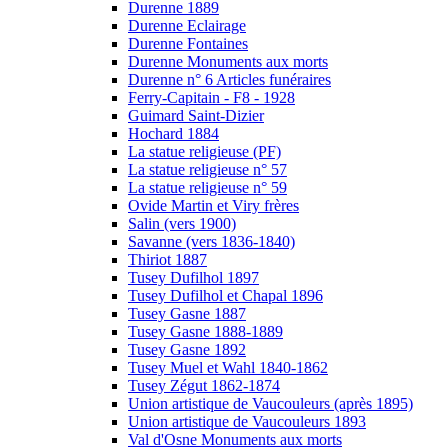
Durenne 1889
Durenne Eclairage
Durenne Fontaines
Durenne Monuments aux morts
Durenne n° 6 Articles funéraires
Ferry-Capitain - F8 - 1928
Guimard Saint-Dizier
Hochard 1884
La statue religieuse (PF)
La statue religieuse n° 57
La statue religieuse n° 59
Ovide Martin et Viry frères
Salin (vers 1900)
Savanne (vers 1836-1840)
Thiriot 1887
Tusey Dufilhol 1897
Tusey Dufilhol et Chapal 1896
Tusey Gasne 1887
Tusey Gasne 1888-1889
Tusey Gasne 1892
Tusey Muel et Wahl 1840-1862
Tusey Zégut 1862-1874
Union artistique de Vaucouleurs (après 1895)
Union artistique de Vaucouleurs 1893
Val d'Osne Monuments aux morts