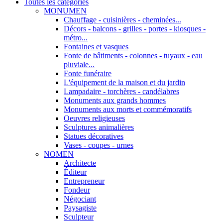
Toutes les categories
MONUMEN
Chauffage - cuisinières - cheminées...
Décors - balcons - grilles - portes - kiosques -
métro...
Fontaines et vasques
Fonte de bâtiments - colonnes - tuyaux - eau
pluviale...
Fonte funéraire
L'équipement de la maison et du jardin
Lampadaire - torchères - candélabres
Monuments aux grands hommes
Monuments aux morts et commémoratifs
Oeuvres religieuses
Sculptures animalières
Statues décoratives
Vases - coupes - urnes
NOMEN
Architecte
Éditeur
Entrepreneur
Fondeur
Négociant
Paysagiste
Sculpteur