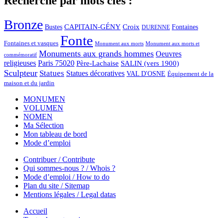
Recherche par mots clés :
Bronze
CAPITAIN-GÉNY
Bustes
Croix
Fontaines
DURENNE
Fonte
Fontaines et vasques
Monument aux morts et
Monument aux morts
Monuments aux grands hommes
Oeuvres
commémoratif
religieuses
Paris 75020
Père-Lachaise
SALIN (vers 1900)
Sculpteur
Statues
Statues décoratives
VAL D'OSNE
Équipement de la
maison et du jardin
MONUMEN
VOLUMEN
NOMEN
Ma Sélection
Mon tableau de bord
Mode d’emploi
Contribuer / Contribute
Qui sommes-nous ? / Whois ?
Mode d’emploi / How to do
Plan du site / Sitemap
Mentions légales / Legal datas
Accueil