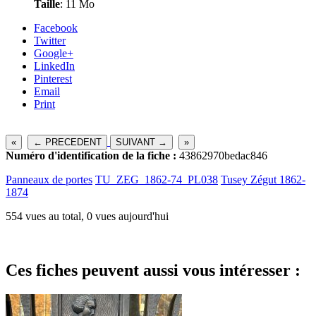
Taille
: 11 Mo
Facebook
Twitter
Google+
LinkedIn
Pinterest
Email
Print
«
← PRECEDENT
SUIVANT →
»
Numéro d'identification de la fiche :
43862970bedac846
Panneaux de portes
TU_ZEG_1862-74_PL038
Tusey Zégut 1862-
1874
554 vues au total, 0 vues aujourd'hui
Ces fiches peuvent aussi vous intéresser :