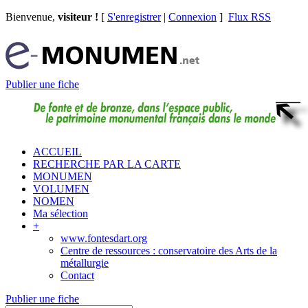
Bienvenue,
visiteur !
[
S'enregistrer
|
Connexion
]
Flux RSS
Publier une fiche
ACCUEIL
RECHERCHE PAR LA CARTE
MONUMEN
VOLUMEN
NOMEN
Ma sélection
+
www.fontesdart.org
Centre de ressources : conservatoire des Arts de la
métallurgie
Contact
Publier une fiche