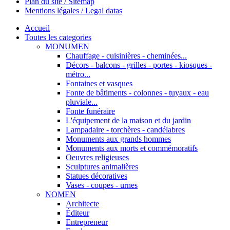
Plan du site / Sitemap
Mentions légales / Legal datas
Accueil
Toutes les categories
MONUMEN
Chauffage - cuisinières - cheminées...
Décors - balcons - grilles - portes - kiosques -
métro...
Fontaines et vasques
Fonte de bâtiments - colonnes - tuyaux - eau
pluviale...
Fonte funéraire
L'équipement de la maison et du jardin
Lampadaire - torchères - candélabres
Monuments aux grands hommes
Monuments aux morts et commémoratifs
Oeuvres religieuses
Sculptures animalières
Statues décoratives
Vases - coupes - urnes
NOMEN
Architecte
Éditeur
Entrepreneur