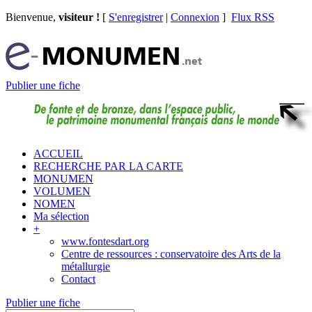
Bienvenue,
visiteur !
[
S'enregistrer
|
Connexion
]
Flux RSS
Publier une fiche
ACCUEIL
RECHERCHE PAR LA CARTE
MONUMEN
VOLUMEN
NOMEN
Ma sélection
+
www.fontesdart.org
Centre de ressources : conservatoire des Arts de la
métallurgie
Contact
Publier une fiche