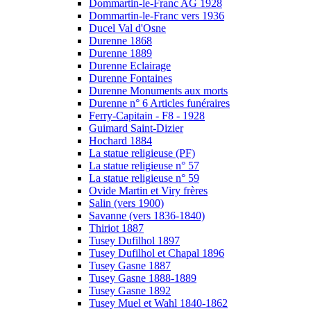
Dommartin-le-Franc AG 1928
Dommartin-le-Franc vers 1936
Ducel Val d'Osne
Durenne 1868
Durenne 1889
Durenne Eclairage
Durenne Fontaines
Durenne Monuments aux morts
Durenne n° 6 Articles funéraires
Ferry-Capitain - F8 - 1928
Guimard Saint-Dizier
Hochard 1884
La statue religieuse (PF)
La statue religieuse n° 57
La statue religieuse n° 59
Ovide Martin et Viry frères
Salin (vers 1900)
Savanne (vers 1836-1840)
Thiriot 1887
Tusey Dufilhol 1897
Tusey Dufilhol et Chapal 1896
Tusey Gasne 1887
Tusey Gasne 1888-1889
Tusey Gasne 1892
Tusey Muel et Wahl 1840-1862