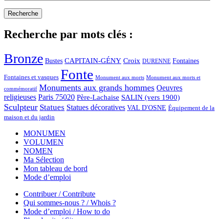
Recherche par mots clés :
Bronze
CAPITAIN-GÉNY
Bustes
Croix
Fontaines
DURENNE
Fonte
Fontaines et vasques
Monument aux morts et
Monument aux morts
Monuments aux grands hommes
Oeuvres
commémoratif
religieuses
Paris 75020
Père-Lachaise
SALIN (vers 1900)
Sculpteur
Statues
Statues décoratives
VAL D'OSNE
Équipement de la
maison et du jardin
MONUMEN
VOLUMEN
NOMEN
Ma Sélection
Mon tableau de bord
Mode d’emploi
Contribuer / Contribute
Qui sommes-nous ? / Whois ?
Mode d’emploi / How to do