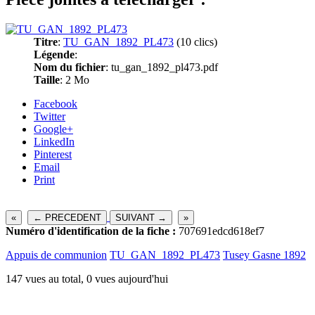
Titre
:
TU_GAN_1892_PL473
(10 clics)
Légende
:
Nom du fichier
: tu_gan_1892_pl473.pdf
Taille
: 2 Mo
Facebook
Twitter
Google+
LinkedIn
Pinterest
Email
Print
«
← PRECEDENT
SUIVANT →
»
Numéro d'identification de la fiche :
707691edcd618ef7
Appuis de communion
TU_GAN_1892_PL473
Tusey Gasne 1892
147 vues au total, 0 vues aujourd'hui