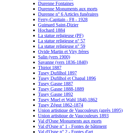
Durenne Fontaines
Durenne Monuments aux morts
Durenne n° 6 Articles funéraires
Ferry-Capitain - F8 - 1928
Guimard Saint-Dizier
Hochard 1884
La statue religieuse (PF)
La statue religieuse n° 57
La statue religieuse n° 59
Ovide Martin et Viry frères
Salin (vers 1900)
Savanne (vers 1836-1840)
Thiriot 1887
Tusey Dufilhol 1897
Tusey Dufilhol et Chapal 1896
Tusey Gasne 1887
Tusey Gasne 1888-1889
Tusey Gasne 1892
Tusey Muel et Wahl 1840-1862
Tusey Zégut 1862-1874
Union artistique de Vaucouleurs (après 1895)
Union artistique de Vaucouleurs 1893
Val d'Osne Monuments aux morts
Val d'Osne n° 1 - Fontes de bâtiment
Val d'Osne n° 2 - Fontes d'art