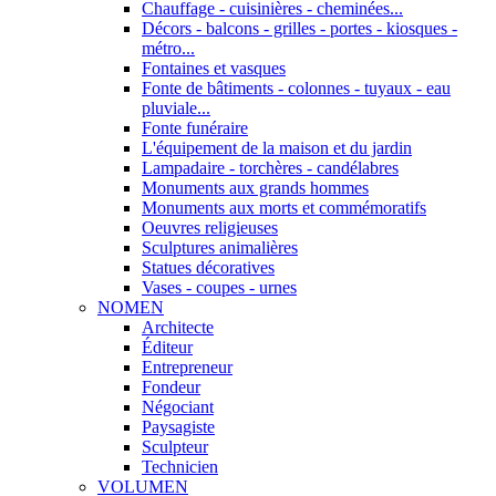
Chauffage - cuisinières - cheminées...
Décors - balcons - grilles - portes - kiosques -
métro...
Fontaines et vasques
Fonte de bâtiments - colonnes - tuyaux - eau
pluviale...
Fonte funéraire
L'équipement de la maison et du jardin
Lampadaire - torchères - candélabres
Monuments aux grands hommes
Monuments aux morts et commémoratifs
Oeuvres religieuses
Sculptures animalières
Statues décoratives
Vases - coupes - urnes
NOMEN
Architecte
Éditeur
Entrepreneur
Fondeur
Négociant
Paysagiste
Sculpteur
Technicien
VOLUMEN