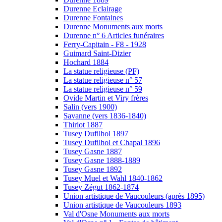
Durenne Eclairage
Durenne Fontaines
Durenne Monuments aux morts
Durenne n° 6 Articles funéraires
Ferry-Capitain - F8 - 1928
Guimard Saint-Dizier
Hochard 1884
La statue religieuse (PF)
La statue religieuse n° 57
La statue religieuse n° 59
Ovide Martin et Viry frères
Salin (vers 1900)
Savanne (vers 1836-1840)
Thiriot 1887
Tusey Dufilhol 1897
Tusey Dufilhol et Chapal 1896
Tusey Gasne 1887
Tusey Gasne 1888-1889
Tusey Gasne 1892
Tusey Muel et Wahl 1840-1862
Tusey Zégut 1862-1874
Union artistique de Vaucouleurs (après 1895)
Union artistique de Vaucouleurs 1893
Val d'Osne Monuments aux morts