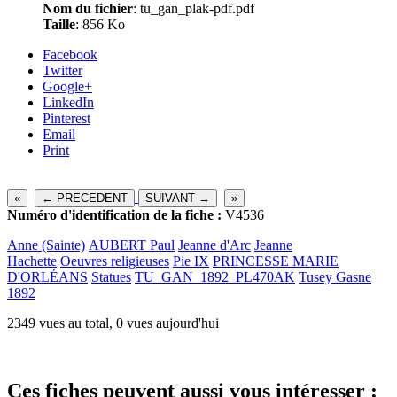
Nom du fichier
: tu_gan_plak-pdf.pdf
Taille
: 856 Ko
Facebook
Twitter
Google+
LinkedIn
Pinterest
Email
Print
«
← PRECEDENT
SUIVANT →
»
Numéro d'identification de la fiche :
V4536
Anne (Sainte)
AUBERT Paul
Jeanne d'Arc
Jeanne
Hachette
Oeuvres religieuses
Pie IX
PRINCESSE MARIE
D'ORLÉANS
Statues
TU_GAN_1892_PL470AK
Tusey Gasne
1892
2349 vues au total, 0 vues aujourd'hui
Ces fiches peuvent aussi vous intéresser :