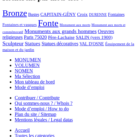
Bronze
CAPITAIN-GÉNY
Bustes
Croix
Fontaines
DURENNE
Fonte
Fontaines et vasques
Monument aux morts et
Monument aux morts
Monuments aux grands hommes
Oeuvres
commémoratif
religieuses
Paris 75020
Père-Lachaise
SALIN (vers 1900)
Sculpteur
Statues
Statues décoratives
VAL D'OSNE
Équipement de la
maison et du jardin
MONUMEN
VOLUMEN
NOMEN
Ma Sélection
Mon tableau de bord
Mode d’emploi
Contribuer / Contribute
Qui sommes-nous ? / Whois ?
Mode d’emploi / How to do
Plan du site / Sitemap
Mentions légales / Legal datas
Accueil
Toutes les categories