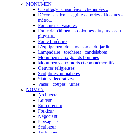
MONUMEN
Chauffage - cuisinières - cheminées...
Décors - balcons - grilles - portes - kiosques -
métro...
Fontaines et vasques
Fonte de bâtiments - colonnes - tuyaux - eau
pluviale...
Fonte funéraire
L'équipement de la maison et du jardin
Lampadaire - torchères - candélabres
Monuments aux grands hommes
Monuments aux morts et commémoratifs
Oeuvres religieuses
Sculptures animalières
Statues décoratives
Vases - coupes - urnes
NOMEN
Architecte
Éditeur
Entrepreneur
Fondeur
Négociant
Paysagiste
Sculpteur
Technicien