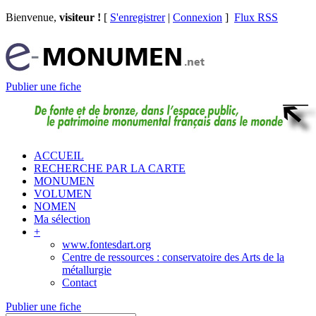
Bienvenue,
visiteur !
[
S'enregistrer
|
Connexion
]
Flux RSS
Publier une fiche
ACCUEIL
RECHERCHE PAR LA CARTE
MONUMEN
VOLUMEN
NOMEN
Ma sélection
+
www.fontesdart.org
Centre de ressources : conservatoire des Arts de la
métallurgie
Contact
Publier une fiche