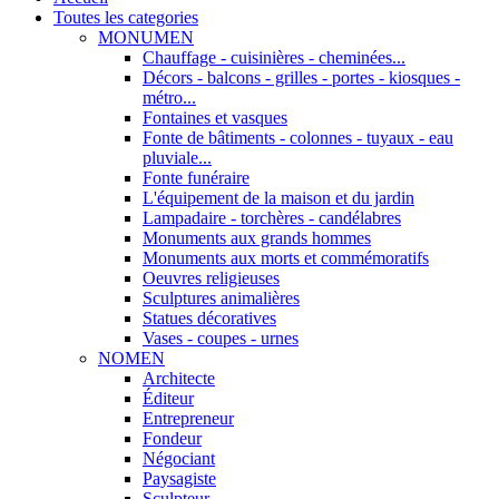
Toutes les categories
MONUMEN
Chauffage - cuisinières - cheminées...
Décors - balcons - grilles - portes - kiosques -
métro...
Fontaines et vasques
Fonte de bâtiments - colonnes - tuyaux - eau
pluviale...
Fonte funéraire
L'équipement de la maison et du jardin
Lampadaire - torchères - candélabres
Monuments aux grands hommes
Monuments aux morts et commémoratifs
Oeuvres religieuses
Sculptures animalières
Statues décoratives
Vases - coupes - urnes
NOMEN
Architecte
Éditeur
Entrepreneur
Fondeur
Négociant
Paysagiste
Sculpteur