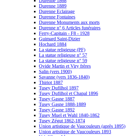
Durenne 1868
Durenne 1889
Durenne Eclairage
Durenne Fontaines
Durenne Monuments aux morts
Durenne n° 6 Articles funéraires
Ferry-Capitain - F8 - 1928
Guimard Saint-Dizier
Hochard 1884
La statue religieuse (PF)
La statue religieuse n° 57
La statue religieuse n° 59
Ovide Martin et Viry frères
Salin (vers 1900)
Savanne (vers 1836-1840)
Thiriot 1887
Tusey Dufilhol 1897
Tusey Dufilhol et Chapal 1896
Tusey Gasne 1887
Tusey Gasne 1888-1889
Tusey Gasne 1892
Tusey Muel et Wahl 1840-1862
Tusey Zégut 1862-1874
Union artistique de Vaucouleurs (après 1895)
Union artistique de Vaucouleurs 1893