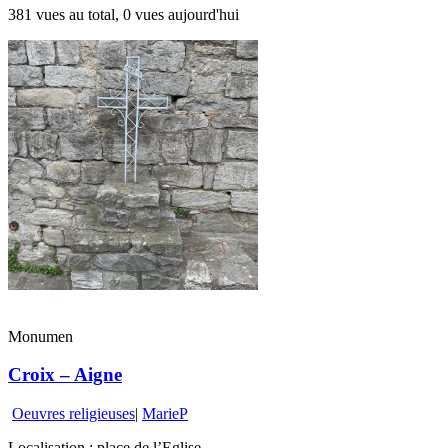
381 vues au total, 0 vues aujourd'hui
Monumen
Croix – Aigne
Oeuvres religieuses
|
MarieP
Localisation : place de l’Eglise