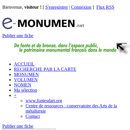
Bienvenue,
visiteur !
[
S'enregistrer
|
Connexion
]
Flux RSS
Publier une fiche
ACCUEIL
RECHERCHE PAR LA CARTE
MONUMEN
VOLUMEN
NOMEN
Ma sélection
+
www.fontesdart.org
Centre de ressources : conservatoire des Arts de la
métallurgie
Contact
Publier une fiche