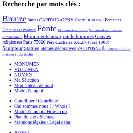
Recherche par mots clés :
Bronze
CAPITAIN-GÉNY
Bustes
Croix
Fontaines
DURENNE
Fonte
Fontaines et vasques
Monument aux morts et
Monument aux morts
Monuments aux grands hommes
Oeuvres
commémoratif
religieuses
Paris 75020
Père-Lachaise
SALIN (vers 1900)
Sculpteur
Statues
Statues décoratives
VAL D'OSNE
Équipement de la
maison et du jardin
MONUMEN
VOLUMEN
NOMEN
Ma Sélection
Mon tableau de bord
Mode d’emploi
Contribuer / Contribute
Qui sommes-nous ? / Whois ?
Mode d’emploi / How to do
Plan du site / Sitemap
Mentions légales / Legal datas
Accueil