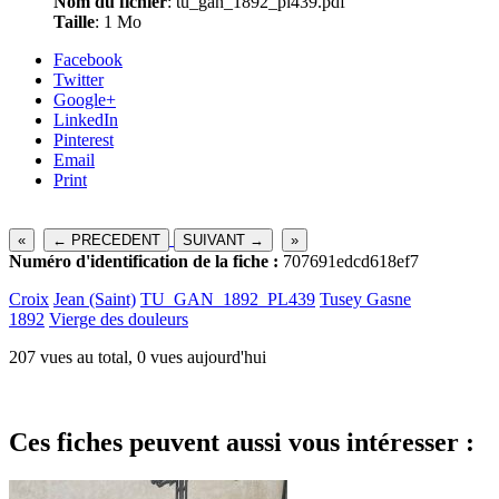
Nom du fichier
: tu_gan_1892_pl439.pdf
Taille
: 1 Mo
Facebook
Twitter
Google+
LinkedIn
Pinterest
Email
Print
«
← PRECEDENT
SUIVANT →
»
Numéro d'identification de la fiche :
707691edcd618ef7
Croix
Jean (Saint)
TU_GAN_1892_PL439
Tusey Gasne
1892
Vierge des douleurs
207 vues au total, 0 vues aujourd'hui
Ces fiches peuvent aussi vous intéresser :