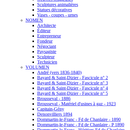
Sculptures animalières
Statues décoratives
Vases - coupes - urnes
NOMEN
Architecte
Éditeur
Entrepreneur
Fondeur
Négociant
Paysagiste
Sculpteur
Technicien
VOLUMEN
André (vers 1836-1840)
Bayard & Saint-Dizier - Fascicule n° 2
Bayard & Saint-Dizier - Fascicule n° 3
Bayard & Saint-Dizier - Fascicule n° 4
Bayard & Saint-Dizier - Fascicule n° 5
Brousseval - 1886
Brousseval - Matériel d'usines à gaz - 1923
Capitain-Gény
Denonvilliers 1894
Dommartin-le-Franc - Fd de Chanlaire - 1890
Dommartin-le-Franc - Fd de Chanlaire - P 1890
Dommartin-le-Franc - Héritiers Fd de Chanlaire -