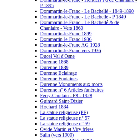
P 1895
Dommartin-le-Franc - Le Bachellé - 1849-1890
Dommartin-le-Franc - Le Bachellé - P 1849
Dommartin-le-Franc - Le Bachellé & de
Chanlaire - Vers 1860
Dommartin-le-Franc 1899
Dommartin-le-Franc 1936
Dommartin-le-Franc AG 1928
Dommartin-le-Franc vers 1936
Ducel Val d'Osne
Durenne 1868
Durenne 1889
Durenne Eclairage
Durenne Fontaines
Durenne Monuments aux morts
Durenne n° 6 Articles funéraires
Ferry-Capitain - F8 - 1928
Guimard Saint-Dizier
Hochard 1884
La statue religieuse (PF)
La statue religieuse n° 57
La statue religieuse n° 59
Ovide Martin et Viry frères
Salin (vers 1900)