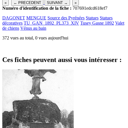
«
← PRECEDENT
SUIVANT →
»
Numéro d'identification de la fiche :
707691edcd618ef7
DAGONET
MENGUE
Source des Pyrénées
Statues
Statues
décoratives
TU_GAN_1892_PL373_XIV
Tusey Gasne 1892
Valet
de chiens
Vénus au bain
372 vues au total, 0 vues aujourd'hui
Ces fiches peuvent aussi vous intéresser :