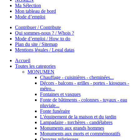
Ma Sélection
Mon tableau de bord
Mode d’emploi
Contribuer / Contribute
Qui sommes-nous ? / Whois ?
Mode d’emploi / How to do
Plan du site / Sitemap
Mentions légales / Legal datas
Accueil
Toutes les categories
MONUMEN
Chauffage - cuisinières - cheminées...
Décors - balcons - grilles - portes - kiosques -
métro...
Fontaines et vasques
Fonte de bâtiments - colonnes - tuyaux - eau
pluviale...
Fonte funéraire
L'équipement de la maison et du jardin
Lampadaire - torchères - candélabres
Monuments aux grands hommes
Monuments aux morts et commémoratifs
Oeuvres religieuses