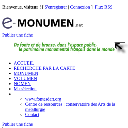
Bienvenue,
visiteur !
[
S'enregistrer
|
Connexion
]
Flux RSS
Publier une fiche
ACCUEIL
RECHERCHE PAR LA CARTE
MONUMEN
VOLUMEN
NOMEN
Ma sélection
+
www.fontesdart.org
Centre de ressources : conservatoire des Arts de la
métallurgie
Contact
Publier une fiche