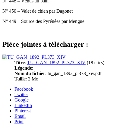
N° 448 – Vénus au bain
N° 450 – Valet de chien par Dagonet
N° 449 – Source des Pyrénées par Mengue
Pièce jointes à télécharger :
Titre
:
TU_GAN_1892_PL373_XIV
(18 clics)
Légende
:
Nom du fichier
: tu_gan_1892_pl373_xiv.pdf
Taille
: 2 Mo
Facebook
Twitter
Google+
LinkedIn
Pinterest
Email
Print