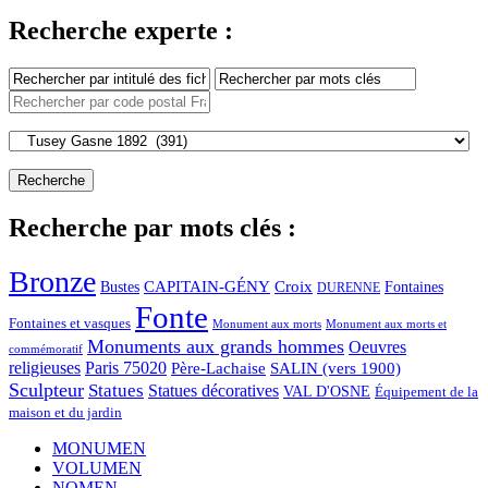
Recherche experte :
Recherche par mots clés :
Bronze
CAPITAIN-GÉNY
Bustes
Croix
Fontaines
DURENNE
Fonte
Fontaines et vasques
Monument aux morts et
Monument aux morts
Monuments aux grands hommes
Oeuvres
commémoratif
religieuses
Paris 75020
Père-Lachaise
SALIN (vers 1900)
Sculpteur
Statues
Statues décoratives
VAL D'OSNE
Équipement de la
maison et du jardin
MONUMEN
VOLUMEN
NOMEN