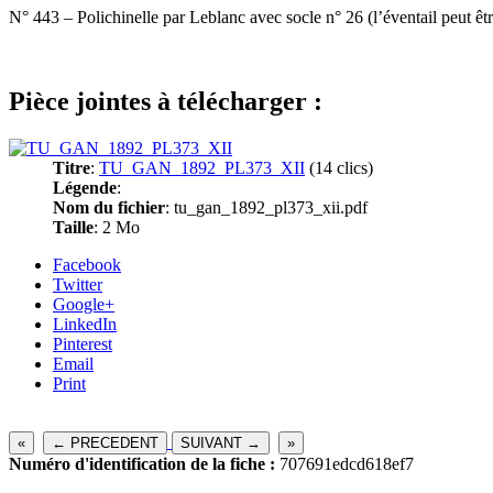
N° 443 – Polichinelle par Leblanc avec socle n° 26 (l’éventail peut ê
Pièce jointes à télécharger :
Titre
:
TU_GAN_1892_PL373_XII
(14 clics)
Légende
:
Nom du fichier
: tu_gan_1892_pl373_xii.pdf
Taille
: 2 Mo
Facebook
Twitter
Google+
LinkedIn
Pinterest
Email
Print
«
← PRECEDENT
SUIVANT →
»
Numéro d'identification de la fiche :
707691edcd618ef7