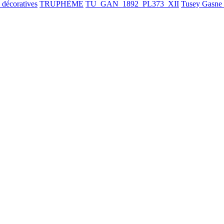
 décoratives
TRUPHÈME
TU_GAN_1892_PL373_XII
Tusey Gasne