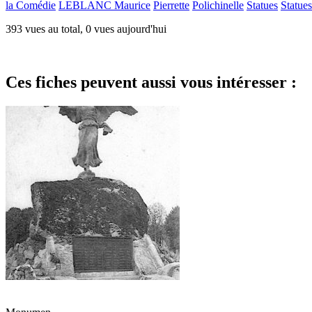
la Comédie
LEBLANC Maurice
Pierrette
Polichinelle
Statues
Statues
393 vues au total, 0 vues aujourd'hui
Ces fiches peuvent aussi vous intéresser :