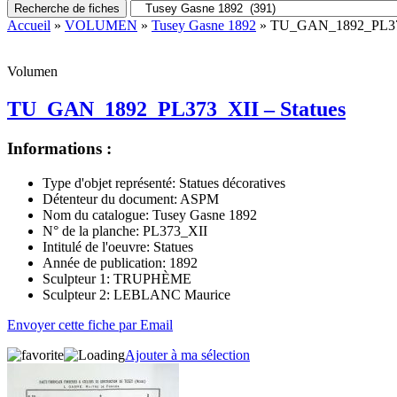
Recherche de fiches
Accueil
»
VOLUMEN
»
Tusey Gasne 1892
» TU_GAN_1892_PL373
Volumen
TU_GAN_1892_PL373_XII – Statues
Informations :
Type d'objet représenté:
Statues décoratives
Détenteur du document:
ASPM
Nom du catalogue:
Tusey Gasne 1892
N° de la planche:
PL373_XII
Intitulé de l'oeuvre:
Statues
Année de publication:
1892
Sculpteur 1:
TRUPHÈME
Sculpteur 2:
LEBLANC Maurice
Envoyer cette fiche par Email
Ajouter à ma sélection