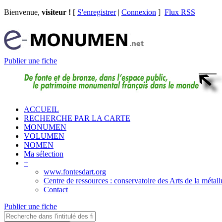
Bienvenue,
visiteur !
[
S'enregistrer
|
Connexion
]
Flux RSS
Publier une fiche
ACCUEIL
RECHERCHE PAR LA CARTE
MONUMEN
VOLUMEN
NOMEN
Ma sélection
+
www.fontesdart.org
Centre de ressources : conservatoire des Arts de la métall
Contact
Publier une fiche