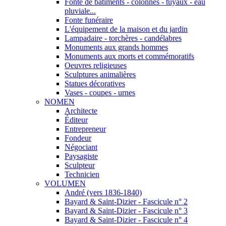
Fonte de bâtiments - colonnes - tuyaux - eau
pluviale...
Fonte funéraire
L'équipement de la maison et du jardin
Lampadaire - torchères - candélabres
Monuments aux grands hommes
Monuments aux morts et commémoratifs
Oeuvres religieuses
Sculptures animalières
Statues décoratives
Vases - coupes - urnes
NOMEN
Architecte
Éditeur
Entrepreneur
Fondeur
Négociant
Paysagiste
Sculpteur
Technicien
VOLUMEN
André (vers 1836-1840)
Bayard & Saint-Dizier - Fascicule n° 2
Bayard & Saint-Dizier - Fascicule n° 3
Bayard & Saint-Dizier - Fascicule n° 4