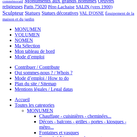
Monuments aux grands hommes
Oeuvres
commémoratif
religieuses
Paris 75020
Père-Lachaise
SALIN (vers 1900)
Sculpteur
Statues
Statues décoratives
VAL D'OSNE
Équipement de la
maison et du jardin
MONUMEN
VOLUMEN
NOMEN
Ma Sélection
Mon tableau de bord
Mode d’emploi
Contribuer / Contribute
Qui sommes-nous ? / Whois ?
Mode d’emploi / How to do
Plan du site / Sitemap
Mentions légales / Legal datas
Accueil
Toutes les categories
MONUMEN
Chauffage - cuisinières - cheminées...
Décors - balcons - grilles - portes - kiosques -
métro...
Fontaines et vasques