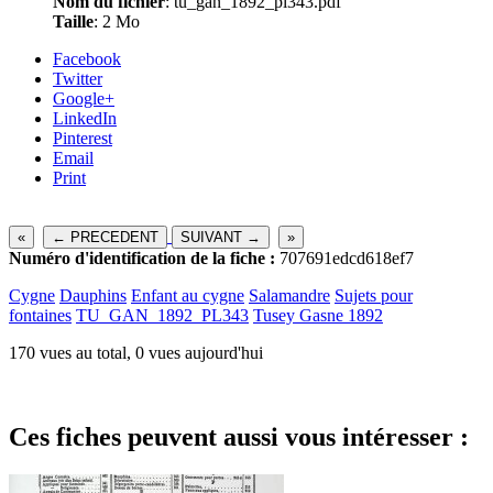
Nom du fichier
: tu_gan_1892_pl343.pdf
Taille
: 2 Mo
Facebook
Twitter
Google+
LinkedIn
Pinterest
Email
Print
«
← PRECEDENT
SUIVANT →
»
Numéro d'identification de la fiche :
707691edcd618ef7
Cygne
Dauphins
Enfant au cygne
Salamandre
Sujets pour
fontaines
TU_GAN_1892_PL343
Tusey Gasne 1892
170 vues au total, 0 vues aujourd'hui
Ces fiches peuvent aussi vous intéresser :