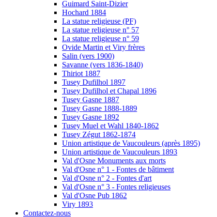
Guimard Saint-Dizier
Hochard 1884
La statue religieuse (PF)
La statue religieuse n° 57
La statue religieuse n° 59
Ovide Martin et Viry frères
Salin (vers 1900)
Savanne (vers 1836-1840)
Thiriot 1887
Tusey Dufilhol 1897
Tusey Dufilhol et Chapal 1896
Tusey Gasne 1887
Tusey Gasne 1888-1889
Tusey Gasne 1892
Tusey Muel et Wahl 1840-1862
Tusey Zégut 1862-1874
Union artistique de Vaucouleurs (après 1895)
Union artistique de Vaucouleurs 1893
Val d'Osne Monuments aux morts
Val d'Osne n° 1 - Fontes de bâtiment
Val d'Osne n° 2 - Fontes d'art
Val d'Osne n° 3 - Fontes religieuses
Val d'Osne Pub 1862
Viry 1893
Contactez-nous