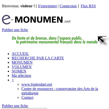
Bienvenue,
visiteur !
[
S'enregistrer
|
Connexion
]
Flux RSS
Publier une fiche
ACCUEIL
RECHERCHE PAR LA CARTE
MONUMEN
VOLUMEN
NOMEN
Ma sélection
+
www.fontesdart.org
Centre de ressources : conservatoire des Arts de la
métallurgie
Contact
Publier une fiche