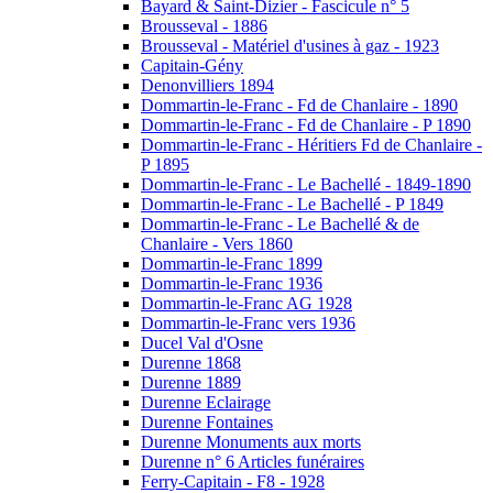
Bayard & Saint-Dizier - Fascicule n° 5
Brousseval - 1886
Brousseval - Matériel d'usines à gaz - 1923
Capitain-Gény
Denonvilliers 1894
Dommartin-le-Franc - Fd de Chanlaire - 1890
Dommartin-le-Franc - Fd de Chanlaire - P 1890
Dommartin-le-Franc - Héritiers Fd de Chanlaire -
P 1895
Dommartin-le-Franc - Le Bachellé - 1849-1890
Dommartin-le-Franc - Le Bachellé - P 1849
Dommartin-le-Franc - Le Bachellé & de
Chanlaire - Vers 1860
Dommartin-le-Franc 1899
Dommartin-le-Franc 1936
Dommartin-le-Franc AG 1928
Dommartin-le-Franc vers 1936
Ducel Val d'Osne
Durenne 1868
Durenne 1889
Durenne Eclairage
Durenne Fontaines
Durenne Monuments aux morts
Durenne n° 6 Articles funéraires
Ferry-Capitain - F8 - 1928