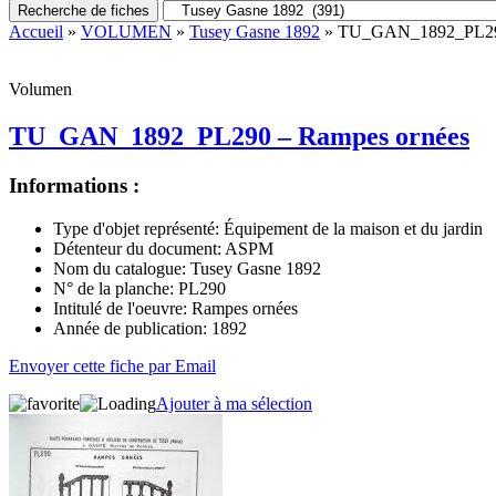
Recherche de fiches
Accueil
»
VOLUMEN
»
Tusey Gasne 1892
» TU_GAN_1892_PL290
Volumen
TU_GAN_1892_PL290 – Rampes ornées
Informations :
Type d'objet représenté:
Équipement de la maison et du jardin
Détenteur du document:
ASPM
Nom du catalogue:
Tusey Gasne 1892
N° de la planche:
PL290
Intitulé de l'oeuvre:
Rampes ornées
Année de publication:
1892
Envoyer cette fiche par Email
Ajouter à ma sélection