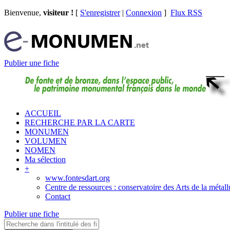
Bienvenue,
visiteur !
[
S'enregistrer
|
Connexion
]
Flux RSS
Publier une fiche
ACCUEIL
RECHERCHE PAR LA CARTE
MONUMEN
VOLUMEN
NOMEN
Ma sélection
+
www.fontesdart.org
Centre de ressources : conservatoire des Arts de la métall
Contact
Publier une fiche