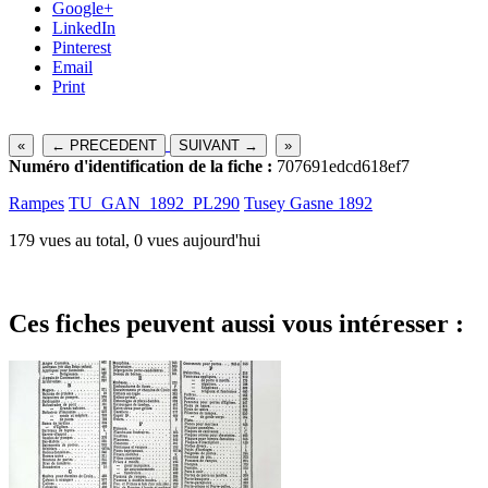
Google+
LinkedIn
Pinterest
Email
Print
«
← PRECEDENT
SUIVANT →
»
Numéro d'identification de la fiche :
707691edcd618ef7
Rampes
TU_GAN_1892_PL290
Tusey Gasne 1892
179 vues au total, 0 vues aujourd'hui
Ces fiches peuvent aussi vous intéresser :