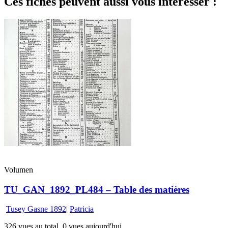
Ces fiches peuvent aussi vous intéresser :
Volumen
TU_GAN_1892_PL484 – Table des matières
Tusey Gasne 1892
|
Patricia
326 vues au total, 0 vues aujourd'hui