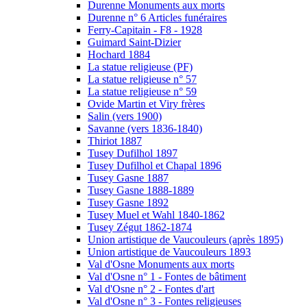
Durenne Monuments aux morts
Durenne n° 6 Articles funéraires
Ferry-Capitain - F8 - 1928
Guimard Saint-Dizier
Hochard 1884
La statue religieuse (PF)
La statue religieuse n° 57
La statue religieuse n° 59
Ovide Martin et Viry frères
Salin (vers 1900)
Savanne (vers 1836-1840)
Thiriot 1887
Tusey Dufilhol 1897
Tusey Dufilhol et Chapal 1896
Tusey Gasne 1887
Tusey Gasne 1888-1889
Tusey Gasne 1892
Tusey Muel et Wahl 1840-1862
Tusey Zégut 1862-1874
Union artistique de Vaucouleurs (après 1895)
Union artistique de Vaucouleurs 1893
Val d'Osne Monuments aux morts
Val d'Osne n° 1 - Fontes de bâtiment
Val d'Osne n° 2 - Fontes d'art
Val d'Osne n° 3 - Fontes religieuses