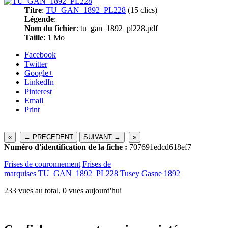
Titre
:
TU_GAN_1892_PL228
(15 clics)
Légende
:
Nom du fichier
: tu_gan_1892_pl228.pdf
Taille
: 1 Mo
Facebook
Twitter
Google+
LinkedIn
Pinterest
Email
Print
«
← PRECEDENT
SUIVANT →
»
Numéro d'identification de la fiche :
707691edcd618ef7
Frises de couronnement
Frises de
marquises
TU_GAN_1892_PL228
Tusey Gasne 1892
233 vues au total, 0 vues aujourd'hui