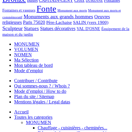
CAPITAIN-GÉNY
Bustes
Croix
Fontaines
DURENNE
Fonte
Fontaines et vasques
Monument aux morts et
Monument aux morts
Monuments aux grands hommes
Oeuvres
commémoratif
religieuses
Paris 75020
Père-Lachaise
SALIN (vers 1900)
Sculpteur
Statues
Statues décoratives
VAL D'OSNE
Équipement de la
maison et du jardin
MONUMEN
VOLUMEN
NOMEN
Ma Sélection
Mon tableau de bord
Mode d’emploi
Contribuer / Contribute
Qui sommes-nous ? / Whois ?
Mode d’emploi / How to do
Plan du site / Sitemap
Mentions légales / Legal datas
Accueil
Toutes les categories
MONUMEN
Chauffage - cuisinières - cheminées...