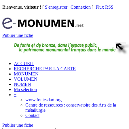
Bienvenue,
visiteur !
[
S'enregistrer
|
Connexion
]
Flux RSS
Publier une fiche
ACCUEIL
RECHERCHE PAR LA CARTE
MONUMEN
VOLUMEN
NOMEN
Ma sélection
+
www.fontesdart.org
Centre de ressources : conservatoire des Arts de la
métallurgie
Contact
Publier une fiche