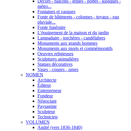
Décors - balcons - grilles - portes - kiosques -
métro...
Fontaines et vasques
Fonte de bâtiments - colonnes - tuyaux - eau
pluviale...
Fonte funéraire
L'équipement de la maison et du jardin
Lampadaire - torchères - candélabres
Monuments aux grands hommes
Monuments aux morts et commémoratifs
Oeuvres religieuses
Sculptures animalières
Statues décoratives
Vases - coupes - urnes
NOMEN
Architecte
Éditeur
Entrepreneur
Fondeur
Négociant
Paysagiste
Sculpteur
Technicien
VOLUMEN
André (vers 1836-1840)