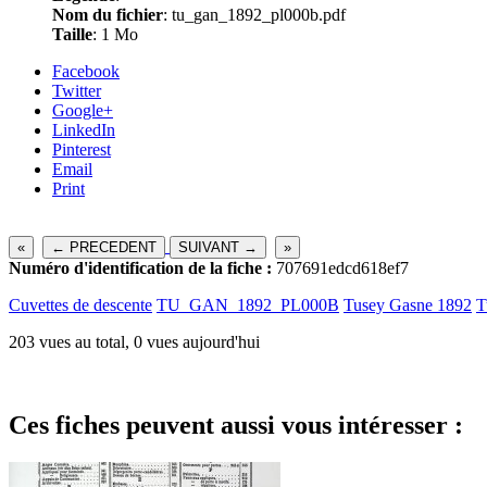
Nom du fichier
: tu_gan_1892_pl000b.pdf
Taille
: 1 Mo
Facebook
Twitter
Google+
LinkedIn
Pinterest
Email
Print
«
← PRECEDENT
SUIVANT →
»
Numéro d'identification de la fiche :
707691edcd618ef7
Cuvettes de descente
TU_GAN_1892_PL000B
Tusey Gasne 1892
T
203 vues au total, 0 vues aujourd'hui
Ces fiches peuvent aussi vous intéresser :