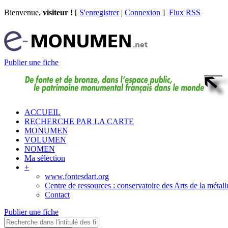
Bienvenue,
visiteur !
[
S'enregistrer
|
Connexion
]
Flux RSS
Publier une fiche
ACCUEIL
RECHERCHE PAR LA CARTE
MONUMEN
VOLUMEN
NOMEN
Ma sélection
+
www.fontesdart.org
Centre de ressources : conservatoire des Arts de la métall
Contact
Publier une fiche