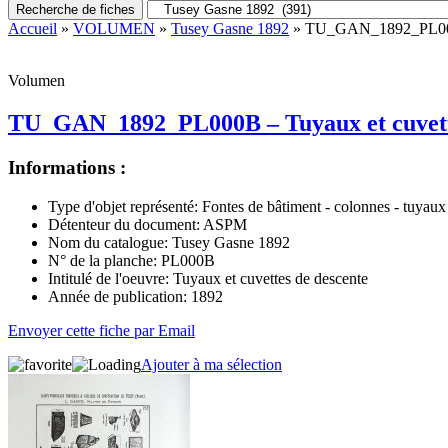
Recherche de fiches
Accueil
»
VOLUMEN
»
Tusey Gasne 1892
» TU_GAN_1892_PL000B 
Volumen
TU_GAN_1892_PL000B – Tuyaux et cuvette
Informations :
Type d'objet représenté:
Fontes de bâtiment - colonnes - tuyaux -
Détenteur du document:
ASPM
Nom du catalogue:
Tusey Gasne 1892
N° de la planche:
PL000B
Intitulé de l'oeuvre:
Tuyaux et cuvettes de descente
Année de publication:
1892
Envoyer cette fiche par Email
Ajouter à ma sélection