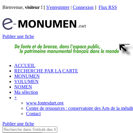
Bienvenue,
visiteur !
[
S'enregistrer
|
Connexion
]
Flux RSS
Publier une fiche
ACCUEIL
RECHERCHE PAR LA CARTE
MONUMEN
VOLUMEN
NOMEN
Ma sélection
+
www.fontesdart.org
Centre de ressources : conservatoire des Arts de la métall
Contact
Publier une fiche