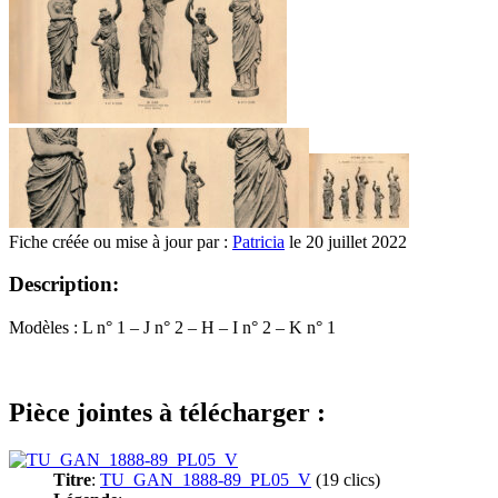
Fiche créée ou mise à jour par :
Patricia
le 20 juillet 2022
Description:
Modèles : L n° 1 – J n° 2 – H – I n° 2 – K n° 1
Pièce jointes à télécharger :
Titre
:
TU_GAN_1888-89_PL05_V
(19 clics)