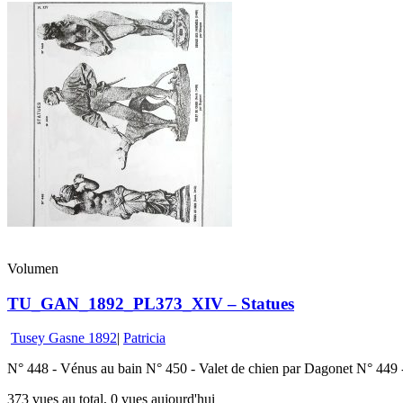
Volumen
TU_GAN_1892_PL373_XIV – Statues
Tusey Gasne 1892
|
Patricia
N° 448 - Vénus au bain N° 450 - Valet de chien par Dagonet N° 44
373 vues au total, 0 vues aujourd'hui