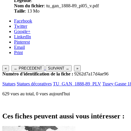
Légende
:
Nom du fichier
: tu_gan_1888-89_pl05_v.pdf
Taille
: 13 Mo
Facebook
Twitter
Google+
LinkedIn
Pinterest
Email
Print
«
← PRECEDENT
SUIVANT →
»
Numéro d'identification de la fiche :
9262d7a17d4ae96
Statues
Statues décoratives
TU_GAN_1888-89_PLV
Tusey Gasne 1
629 vues au total, 0 vues aujourd'hui
Ces fiches peuvent aussi vous intéresser :