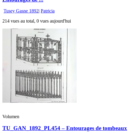
Tusey Gasne 1892
|
Patricia
214 vues au total, 0 vues aujourd'hui
Volumen
TU_GAN_1892_PL454 – Entourages de tombeaux