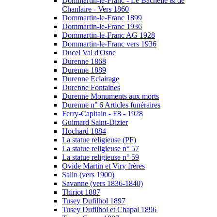
Dommartin-le-Franc - Le Bachellé & de
Chanlaire - Vers 1860
Dommartin-le-Franc 1899
Dommartin-le-Franc 1936
Dommartin-le-Franc AG 1928
Dommartin-le-Franc vers 1936
Ducel Val d'Osne
Durenne 1868
Durenne 1889
Durenne Eclairage
Durenne Fontaines
Durenne Monuments aux morts
Durenne n° 6 Articles funéraires
Ferry-Capitain - F8 - 1928
Guimard Saint-Dizier
Hochard 1884
La statue religieuse (PF)
La statue religieuse n° 57
La statue religieuse n° 59
Ovide Martin et Viry frères
Salin (vers 1900)
Savanne (vers 1836-1840)
Thiriot 1887
Tusey Dufilhol 1897
Tusey Dufilhol et Chapal 1896