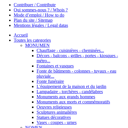
Contribuer / Contribute
Qui sommes-nous ? / Whois ?
Mode d’emploi / How to do
Plan du site / Sitemap
Mentions légales / Legal datas
Accueil
Toutes les categories
MONUMEN
Chauffage - cuisinières - cheminées...
Décors - balcons - grilles - portes - kiosques -
métro...
Fontaines et vasques
Fonte de bâtiments - colonnes - tuyaux - eau
pluviale...
Fonte funéraire
L'équipement de la maison et du jardin
Lampadaire - torchères - candélabres
Monuments aux grands hommes
Monuments aux morts et commémoratifs
Oeuvres religieuses
Sculptures animalières
Statues décoratives
Vases - coupes - urnes
NOMEN