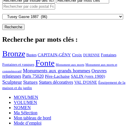
Recherche par mots clés :
Bronze
CAPITAIN-GÉNY
Bustes
Croix
Fontaines
DURENNE
Fonte
Fontaines et vasques
Monument aux morts et
Monument aux morts
Monuments aux grands hommes
Oeuvres
commémoratif
religieuses
Paris 75020
Père-Lachaise
SALIN (vers 1900)
Sculpteur
Statues
Statues décoratives
VAL D'OSNE
Équipement de la
maison et du jardin
MONUMEN
VOLUMEN
NOMEN
Ma Sélection
Mon tableau de bord
Mode d’emploi