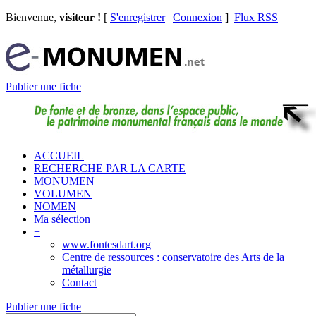
Bienvenue,
visiteur !
[
S'enregistrer
|
Connexion
]
Flux RSS
Publier une fiche
ACCUEIL
RECHERCHE PAR LA CARTE
MONUMEN
VOLUMEN
NOMEN
Ma sélection
+
www.fontesdart.org
Centre de ressources : conservatoire des Arts de la
métallurgie
Contact
Publier une fiche