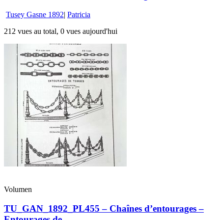
Tusey Gasne 1892
|
Patricia
212 vues au total, 0 vues aujourd'hui
Volumen
TU_GAN_1892_PL455 – Chaînes d’entourages –
Entourages de ...