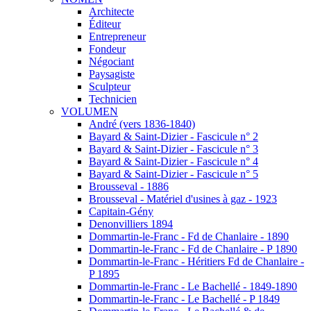
Architecte
Éditeur
Entrepreneur
Fondeur
Négociant
Paysagiste
Sculpteur
Technicien
VOLUMEN
André (vers 1836-1840)
Bayard & Saint-Dizier - Fascicule n° 2
Bayard & Saint-Dizier - Fascicule n° 3
Bayard & Saint-Dizier - Fascicule n° 4
Bayard & Saint-Dizier - Fascicule n° 5
Brousseval - 1886
Brousseval - Matériel d'usines à gaz - 1923
Capitain-Gény
Denonvilliers 1894
Dommartin-le-Franc - Fd de Chanlaire - 1890
Dommartin-le-Franc - Fd de Chanlaire - P 1890
Dommartin-le-Franc - Héritiers Fd de Chanlaire -
P 1895
Dommartin-le-Franc - Le Bachellé - 1849-1890
Dommartin-le-Franc - Le Bachellé - P 1849