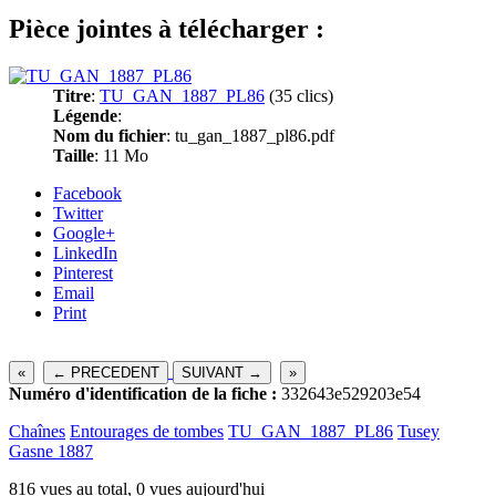
Pièce jointes à télécharger :
Titre
:
TU_GAN_1887_PL86
(35 clics)
Légende
:
Nom du fichier
: tu_gan_1887_pl86.pdf
Taille
: 11 Mo
Facebook
Twitter
Google+
LinkedIn
Pinterest
Email
Print
«
← PRECEDENT
SUIVANT →
»
Numéro d'identification de la fiche :
332643e529203e54
Chaînes
Entourages de tombes
TU_GAN_1887_PL86
Tusey
Gasne 1887
816 vues au total, 0 vues aujourd'hui