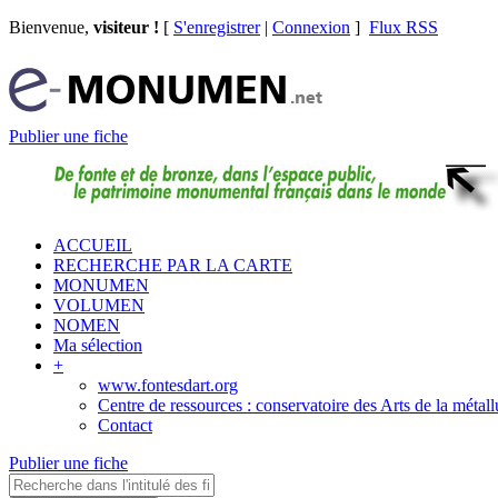
Bienvenue,
visiteur !
[
S'enregistrer
|
Connexion
]
Flux RSS
Publier une fiche
ACCUEIL
RECHERCHE PAR LA CARTE
MONUMEN
VOLUMEN
NOMEN
Ma sélection
+
www.fontesdart.org
Centre de ressources : conservatoire des Arts de la métall
Contact
Publier une fiche