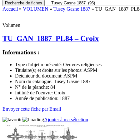
Recherche de fiches
Accueil
»
VOLUMEN
»
Tusey Gasne 1887
» TU_GAN_1887_PL84 
Volumen
TU_GAN_1887_PL84 – Croix
Informations :
Type d'objet représenté:
Oeuvres religieuses
Titulaire(s) et droits sur les photos:
ASPM
Détenteur du document:
ASPM
Nom du catalogue:
Tusey Gasne 1887
N° de la planche:
84
Intitulé de l'oeuvre:
Croix
Année de publication:
1887
Envoyer cette fiche par Email
Ajouter à ma sélection