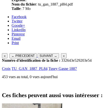
Nom du fichier
: tu_gan_1887_pl84.pdf
Taille
: 7 Mo
Facebook
Twitter
Google+
LinkedIn
Pinterest
Email
Print
«
← PRECEDENT
SUIVANT →
»
Numéro d'identification de la fiche :
332643e529203e54
Croix
TU_GAN_1887_PL84
Tusey Gasne 1887
453 vues au total, 0 vues aujourd'hui
Ces fiches peuvent aussi vous intéresser :