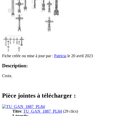
Fiche créée ou mise à jour par :
Patricia
le 20 avril 2023
Description:
Croix.
Pièce jointes à télécharger :
Titre
:
TU_GAN_1887_PL84
(29 clics)
Légende
: