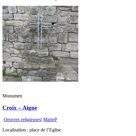
Monumen
Croix – Aigne
Oeuvres religieuses
|
MarieP
Localisation : place de l’Eglise