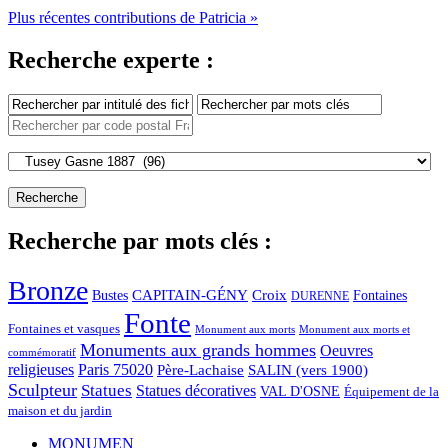
Plus récentes contributions de Patricia »
Recherche experte :
Recherche par mots clés :
Bronze
CAPITAIN-GÉNY
Bustes
Croix
Fontaines
DURENNE
Fonte
Fontaines et vasques
Monument aux morts et
Monument aux morts
Monuments aux grands hommes
Oeuvres
commémoratif
religieuses
Paris 75020
Père-Lachaise
SALIN (vers 1900)
Sculpteur
Statues
Statues décoratives
VAL D'OSNE
Équipement de la
maison et du jardin
MONUMEN