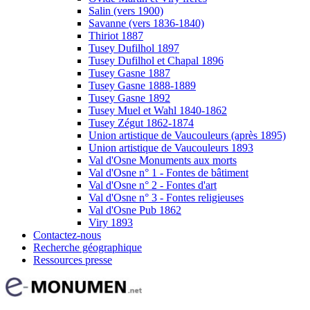
Salin (vers 1900)
Savanne (vers 1836-1840)
Thiriot 1887
Tusey Dufilhol 1897
Tusey Dufilhol et Chapal 1896
Tusey Gasne 1887
Tusey Gasne 1888-1889
Tusey Gasne 1892
Tusey Muel et Wahl 1840-1862
Tusey Zégut 1862-1874
Union artistique de Vaucouleurs (après 1895)
Union artistique de Vaucouleurs 1893
Val d'Osne Monuments aux morts
Val d'Osne n° 1 - Fontes de bâtiment
Val d'Osne n° 2 - Fontes d'art
Val d'Osne n° 3 - Fontes religieuses
Val d'Osne Pub 1862
Viry 1893
Contactez-nous
Recherche géographique
Ressources presse