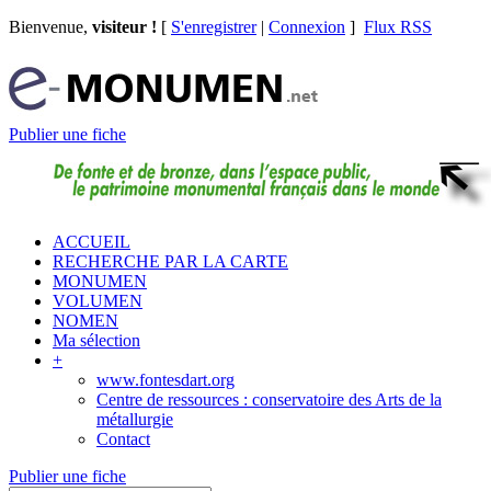
Bienvenue,
visiteur !
[
S'enregistrer
|
Connexion
]
Flux RSS
Publier une fiche
ACCUEIL
RECHERCHE PAR LA CARTE
MONUMEN
VOLUMEN
NOMEN
Ma sélection
+
www.fontesdart.org
Centre de ressources : conservatoire des Arts de la
métallurgie
Contact
Publier une fiche