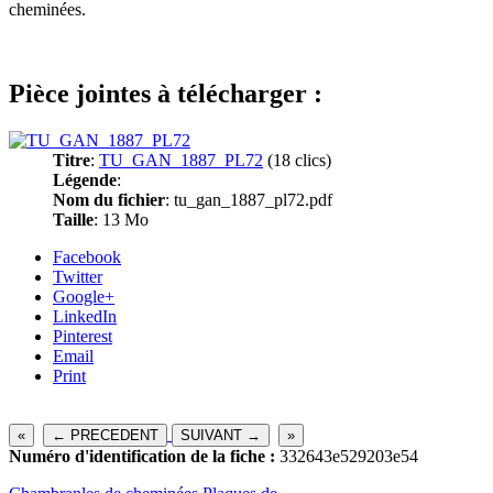
cheminées.
Pièce jointes à télécharger :
Titre
:
TU_GAN_1887_PL72
(18 clics)
Légende
:
Nom du fichier
: tu_gan_1887_pl72.pdf
Taille
: 13 Mo
Facebook
Twitter
Google+
LinkedIn
Pinterest
Email
Print
«
← PRECEDENT
SUIVANT →
»
Numéro d'identification de la fiche :
332643e529203e54