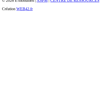
© 2026 E-monumen |
ASPM
|
CENTRE DE RESSOURCES
Création
WEB42.fr