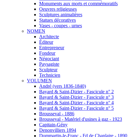
Monuments aux morts et commémoratifs
Oeuvres religieuses
Sculptures animalières
Statues décoratives
Vases - coupes - urnes
NOMEN
Architecte
Éditeur
Entrepreneur
Fondeur
Négociant
Paysagiste
Sculpteur
Technicien
VOLUMEN
André (vers 1836-1840)
Bayard & Saint-Dizier - Fascicule n° 2
Bayard & Saint-Dizier - Fascicule n° 3
Bayard & Saint-Dizier - Fascicule n° 4
Bayard & Saint-Dizier - Fascicule n° 5
Brousseval - 1886
Brousseval - Matériel d'usines à gaz - 1923
Capitain-Gény
Denonvilliers 1894
Dommartin-le-Franc - Fd de Chanlaire - 1890