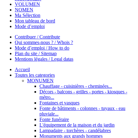
VOLUMEN
NOMEN
Ma Sélection
Mon tableau de bord
Mode d’emploi
Contribuer / Contribute
Qui sommes-nous ? / Whois ?
Mode d’emploi / How to do
Plan du site / Sitemap
Mentions légales / Legal datas
Accueil
Toutes les categories
MONUMEN
Chauffage - cuisinières - cheminées...
Décors - balcons - grilles - portes - kiosques -
métro...
Fontaines et vasques
Fonte de bâtiments - colonnes - tuyaux - eau
pluviale...
Fonte funéraire
L'équipement de la maison et du jardin
Lampadaire - torchères - candélabres
Monuments aux grands hommes