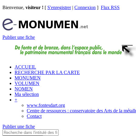
Bienvenue,
visiteur !
[
S'enregistrer
|
Connexion
]
Flux RSS
Publier une fiche
ACCUEIL
RECHERCHE PAR LA CARTE
MONUMEN
VOLUMEN
NOMEN
Ma sélection
+
www.fontesdart.org
Centre de ressources : conservatoire des Arts de la métall
Contact
Publier une fiche