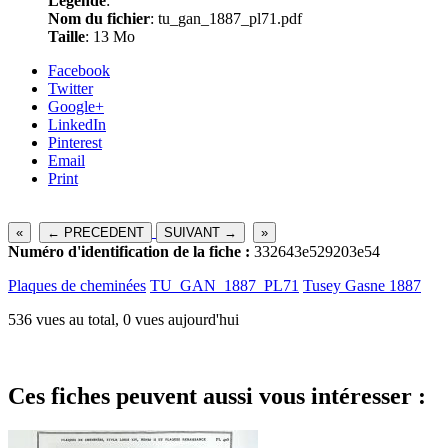
Légende
:
Nom du fichier
: tu_gan_1887_pl71.pdf
Taille
: 13 Mo
Facebook
Twitter
Google+
LinkedIn
Pinterest
Email
Print
«
← PRECEDENT
SUIVANT →
»
Numéro d'identification de la fiche :
332643e529203e54
Plaques de cheminées
TU_GAN_1887_PL71
Tusey Gasne 1887
536 vues au total, 0 vues aujourd'hui
Ces fiches peuvent aussi vous intéresser :