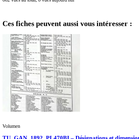
Ces fiches peuvent aussi vous intéresser :
Volumen
TU_GAN_1892_PL470BI – Désignations et dimensions d