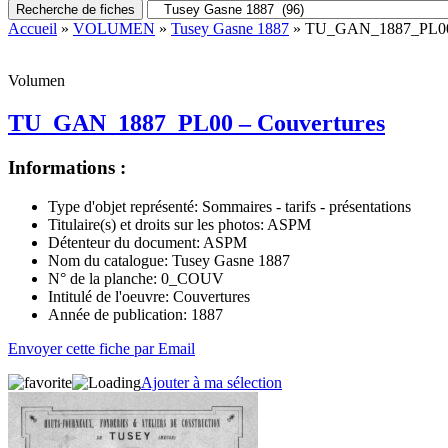
Recherche de fiches
Accueil
»
VOLUMEN
»
Tusey Gasne 1887
» TU_GAN_1887_PL00 
Volumen
TU_GAN_1887_PL00 – Couvertures
Informations :
Type d'objet représenté:
Sommaires - tarifs - présentations
Titulaire(s) et droits sur les photos:
ASPM
Détenteur du document:
ASPM
Nom du catalogue:
Tusey Gasne 1887
N° de la planche:
0_COUV
Intitulé de l'oeuvre:
Couvertures
Année de publication:
1887
Envoyer cette fiche par Email
Ajouter à ma sélection