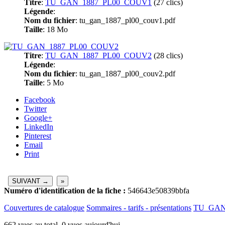
Titre
:
TU_GAN_1887_PL00_COUV1
(27 clics)
Légende
:
Nom du fichier
: tu_gan_1887_pl00_couv1.pdf
Taille
: 18 Mo
Titre
:
TU_GAN_1887_PL00_COUV2
(28 clics)
Légende
:
Nom du fichier
: tu_gan_1887_pl00_couv2.pdf
Taille
: 5 Mo
Facebook
Twitter
Google+
LinkedIn
Pinterest
Email
Print
SUIVANT →
»
Numéro d'identification de la fiche :
546643e50839bbfa
Couvertures de catalogue
Sommaires - tarifs - présentations
TU_GAN
662 vues au total, 0 vues aujourd'hui