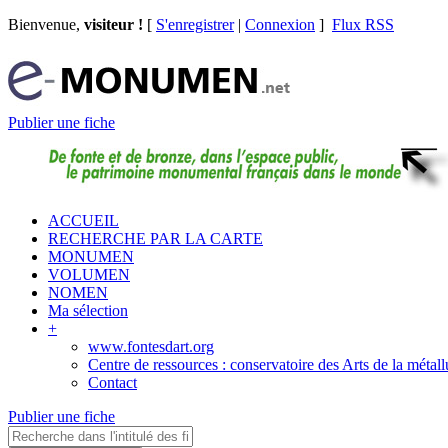
Bienvenue,
visiteur !
[
S'enregistrer
|
Connexion
]
Flux RSS
Publier une fiche
ACCUEIL
RECHERCHE PAR LA CARTE
MONUMEN
VOLUMEN
NOMEN
Ma sélection
+
www.fontesdart.org
Centre de ressources : conservatoire des Arts de la métall
Contact
Publier une fiche