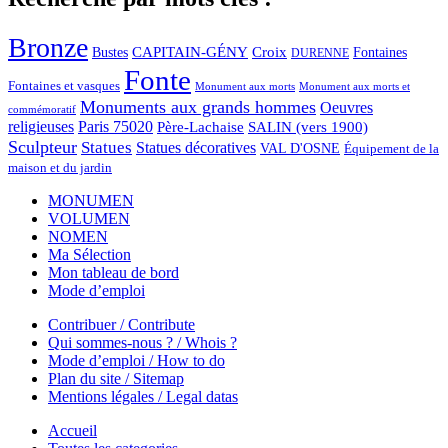
Bronze
CAPITAIN-GÉNY
Bustes
Croix
Fontaines
DURENNE
Fonte
Fontaines et vasques
Monument aux morts et
Monument aux morts
Monuments aux grands hommes
Oeuvres
commémoratif
religieuses
Paris 75020
Père-Lachaise
SALIN (vers 1900)
Sculpteur
Statues
Statues décoratives
VAL D'OSNE
Équipement de la
maison et du jardin
MONUMEN
VOLUMEN
NOMEN
Ma Sélection
Mon tableau de bord
Mode d’emploi
Contribuer / Contribute
Qui sommes-nous ? / Whois ?
Mode d’emploi / How to do
Plan du site / Sitemap
Mentions légales / Legal datas
Accueil