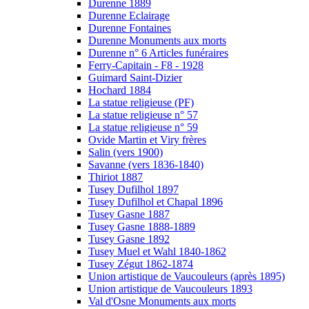
Durenne 1889
Durenne Eclairage
Durenne Fontaines
Durenne Monuments aux morts
Durenne n° 6 Articles funéraires
Ferry-Capitain - F8 - 1928
Guimard Saint-Dizier
Hochard 1884
La statue religieuse (PF)
La statue religieuse n° 57
La statue religieuse n° 59
Ovide Martin et Viry frères
Salin (vers 1900)
Savanne (vers 1836-1840)
Thiriot 1887
Tusey Dufilhol 1897
Tusey Dufilhol et Chapal 1896
Tusey Gasne 1887
Tusey Gasne 1888-1889
Tusey Gasne 1892
Tusey Muel et Wahl 1840-1862
Tusey Zégut 1862-1874
Union artistique de Vaucouleurs (après 1895)
Union artistique de Vaucouleurs 1893
Val d'Osne Monuments aux morts