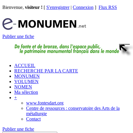
Bienvenue,
visiteur !
[
S'enregistrer
|
Connexion
]
Flux RSS
Publier une fiche
ACCUEIL
RECHERCHE PAR LA CARTE
MONUMEN
VOLUMEN
NOMEN
Ma sélection
+
www.fontesdart.org
Centre de ressources : conservatoire des Arts de la
métallurgie
Contact
Publier une fiche