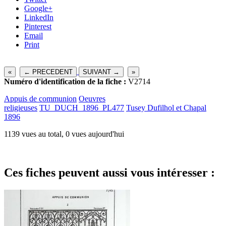
Google+
LinkedIn
Pinterest
Email
Print
«
← PRECEDENT
SUIVANT →
»
Numéro d'identification de la fiche :
V2714
Appuis de communion
Oeuvres
religieuses
TU_DUCH_1896_PL477
Tusey Dufilhol et Chapal
1896
1139 vues au total, 0 vues aujourd'hui
Ces fiches peuvent aussi vous intéresser :