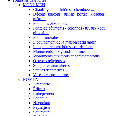
Toutes les categories
MONUMEN
Chauffage - cuisinières - cheminées...
Décors - balcons - grilles - portes - kiosques -
métro...
Fontaines et vasques
Fonte de bâtiments - colonnes - tuyaux - eau
pluviale...
Fonte funéraire
L'équipement de la maison et du jardin
Lampadaire - torchères - candélabres
Monuments aux grands hommes
Monuments aux morts et commémoratifs
Oeuvres religieuses
Sculptures animalières
Statues décoratives
Vases - coupes - urnes
NOMEN
Architecte
Éditeur
Entrepreneur
Fondeur
Négociant
Paysagiste
Sculpteur