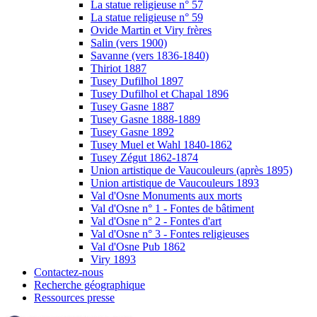
La statue religieuse n° 57
La statue religieuse n° 59
Ovide Martin et Viry frères
Salin (vers 1900)
Savanne (vers 1836-1840)
Thiriot 1887
Tusey Dufilhol 1897
Tusey Dufilhol et Chapal 1896
Tusey Gasne 1887
Tusey Gasne 1888-1889
Tusey Gasne 1892
Tusey Muel et Wahl 1840-1862
Tusey Zégut 1862-1874
Union artistique de Vaucouleurs (après 1895)
Union artistique de Vaucouleurs 1893
Val d'Osne Monuments aux morts
Val d'Osne n° 1 - Fontes de bâtiment
Val d'Osne n° 2 - Fontes d'art
Val d'Osne n° 3 - Fontes religieuses
Val d'Osne Pub 1862
Viry 1893
Contactez-nous
Recherche géographique
Ressources presse