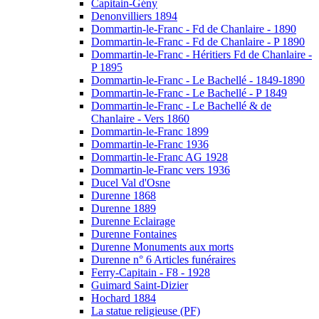
Capitain-Gény
Denonvilliers 1894
Dommartin-le-Franc - Fd de Chanlaire - 1890
Dommartin-le-Franc - Fd de Chanlaire - P 1890
Dommartin-le-Franc - Héritiers Fd de Chanlaire -
P 1895
Dommartin-le-Franc - Le Bachellé - 1849-1890
Dommartin-le-Franc - Le Bachellé - P 1849
Dommartin-le-Franc - Le Bachellé & de
Chanlaire - Vers 1860
Dommartin-le-Franc 1899
Dommartin-le-Franc 1936
Dommartin-le-Franc AG 1928
Dommartin-le-Franc vers 1936
Ducel Val d'Osne
Durenne 1868
Durenne 1889
Durenne Eclairage
Durenne Fontaines
Durenne Monuments aux morts
Durenne n° 6 Articles funéraires
Ferry-Capitain - F8 - 1928
Guimard Saint-Dizier
Hochard 1884
La statue religieuse (PF)