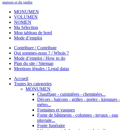
maison et du jardin
MONUMEN
VOLUMEN
NOMEN
Ma Sélection
Mon tableau de bord
Mode d’emploi
Contribuer / Contribute
Qui sommes-nous ? / Whois ?
Mode d’emploi / How to do
Plan du site / Sitemap
Mentions légales / Legal datas
Accueil
Toutes les categories
MONUMEN
Chauffage - cuisinières - cheminées...
Décors - balcons - grilles - portes - kiosques -
métro...
Fontaines et vasques
Fonte de bâtiments - colonnes - tuyaux - eau
pluviale...
Fonte funéraire