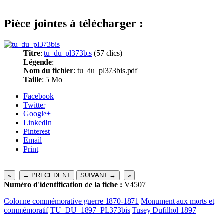
Pièce jointes à télécharger :
Titre
:
tu_du_pl373bis
(57 clics)
Légende
:
Nom du fichier
: tu_du_pl373bis.pdf
Taille
: 5 Mo
Facebook
Twitter
Google+
LinkedIn
Pinterest
Email
Print
«
← PRECEDENT
SUIVANT →
»
Numéro d'identification de la fiche :
V4507
Colonne commémorative guerre 1870-1871
Monument aux morts et
commémoratif
TU_DU_1897_PL373bis
Tusey Dufilhol 1897