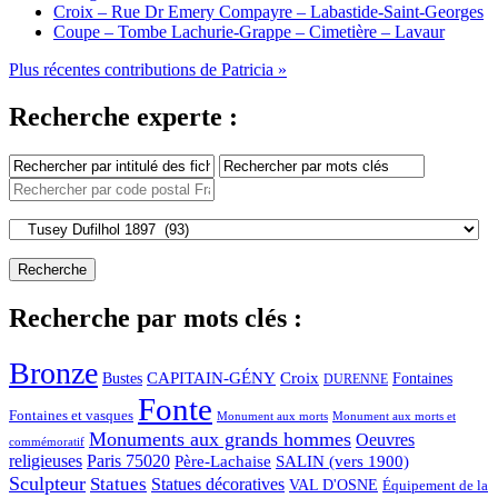
Croix – Rue Dr Emery Compayre – Labastide-Saint-Georges
Coupe – Tombe Lachurie-Grappe – Cimetière – Lavaur
Plus récentes contributions de Patricia »
Recherche experte :
Recherche par mots clés :
Bronze
CAPITAIN-GÉNY
Bustes
Croix
Fontaines
DURENNE
Fonte
Fontaines et vasques
Monument aux morts et
Monument aux morts
Monuments aux grands hommes
Oeuvres
commémoratif
religieuses
Paris 75020
Père-Lachaise
SALIN (vers 1900)
Sculpteur
Statues
Statues décoratives
VAL D'OSNE
Équipement de la