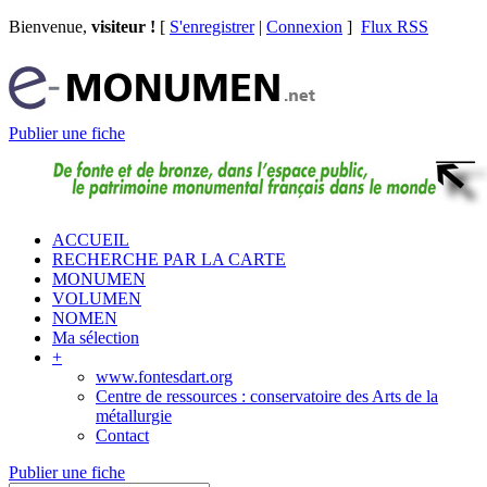
Bienvenue,
visiteur !
[
S'enregistrer
|
Connexion
]
Flux RSS
Publier une fiche
ACCUEIL
RECHERCHE PAR LA CARTE
MONUMEN
VOLUMEN
NOMEN
Ma sélection
+
www.fontesdart.org
Centre de ressources : conservatoire des Arts de la
métallurgie
Contact
Publier une fiche