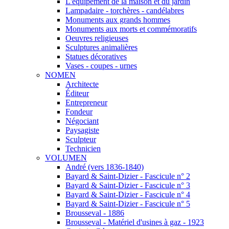
L'équipement de la maison et du jardin
Lampadaire - torchères - candélabres
Monuments aux grands hommes
Monuments aux morts et commémoratifs
Oeuvres religieuses
Sculptures animalières
Statues décoratives
Vases - coupes - urnes
NOMEN
Architecte
Éditeur
Entrepreneur
Fondeur
Négociant
Paysagiste
Sculpteur
Technicien
VOLUMEN
André (vers 1836-1840)
Bayard & Saint-Dizier - Fascicule n° 2
Bayard & Saint-Dizier - Fascicule n° 3
Bayard & Saint-Dizier - Fascicule n° 4
Bayard & Saint-Dizier - Fascicule n° 5
Brousseval - 1886
Brousseval - Matériel d'usines à gaz - 1923