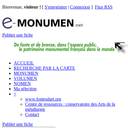
Bienvenue,
visiteur !
[
S'enregistrer
|
Connexion
]
Flux RSS
Publier une fiche
ACCUEIL
RECHERCHE PAR LA CARTE
MONUMEN
VOLUMEN
NOMEN
Ma sélection
+
www.fontesdart.org
Centre de ressources : conservatoire des Arts de la
métallurgie
Contact
Publier une fiche