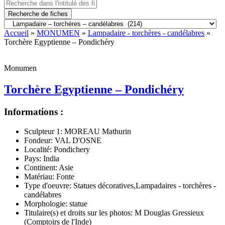
Recherche de fiches
Accueil
»
MONUMEN
»
Lampadaire - torchères - candélabres
»
Torchère Egyptienne – Pondichéry
Monumen
Torchère Egyptienne – Pondichéry
Informations :
Sculpteur 1:
MOREAU Mathurin
Fondeur:
VAL D'OSNE
Localité:
Pondichery
Pays:
India
Continent:
Asie
Matériau:
Fonte
Type d'oeuvre:
Statues décoratives,Lampadaires - torchères -
candélabres
Morphologie:
statue
Titulaire(s) et droits sur les photos:
M Douglas Gressieux
(Comptoirs de l'Inde)