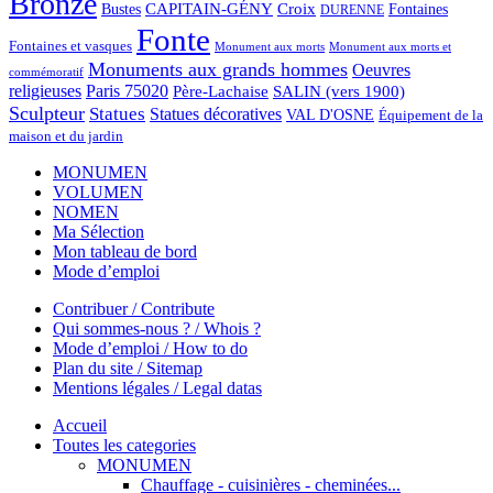
Bronze
CAPITAIN-GÉNY
Bustes
Croix
Fontaines
DURENNE
Fonte
Fontaines et vasques
Monument aux morts et
Monument aux morts
Monuments aux grands hommes
Oeuvres
commémoratif
religieuses
Paris 75020
Père-Lachaise
SALIN (vers 1900)
Sculpteur
Statues
Statues décoratives
VAL D'OSNE
Équipement de la
maison et du jardin
MONUMEN
VOLUMEN
NOMEN
Ma Sélection
Mon tableau de bord
Mode d’emploi
Contribuer / Contribute
Qui sommes-nous ? / Whois ?
Mode d’emploi / How to do
Plan du site / Sitemap
Mentions légales / Legal datas
Accueil
Toutes les categories
MONUMEN
Chauffage - cuisinières - cheminées...