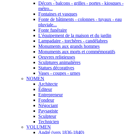
Décors - balcons - grilles - portes - kiosques -
métro...
Fontaines et vasques
Fonte de bâtiments - colonnes - tuyaux - eau
pluviale...
Fonte funéraire
L'équipement de la maison et du jardin
Lampadaire - torchères - candélabres
Monuments aux grands hommes
Monuments aux morts et commémoratifs
Oeuvres religieuses
Sculptures animalières
Statues décoratives
Vases - coupes - urnes
NOMEN
Architecte
Éditeur
Entrepreneur
Fondeur
Négociant
Paysagiste
Sculpteur
Technicien
VOLUMEN
André (vers 1836-1840)