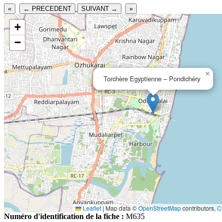
«
← PRECEDENT
SUIVANT →
»
+
−
×
Torchère Egyptienne – Pondichéry
Leaflet
|
Map data ©
OpenStreetMap
contributors,
C
Numéro d'identification de la fiche :
M635