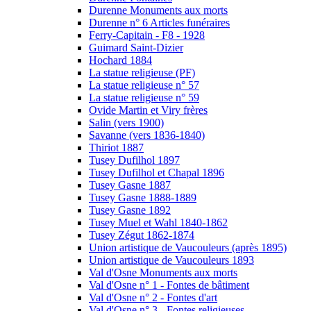
Durenne Monuments aux morts
Durenne n° 6 Articles funéraires
Ferry-Capitain - F8 - 1928
Guimard Saint-Dizier
Hochard 1884
La statue religieuse (PF)
La statue religieuse n° 57
La statue religieuse n° 59
Ovide Martin et Viry frères
Salin (vers 1900)
Savanne (vers 1836-1840)
Thiriot 1887
Tusey Dufilhol 1897
Tusey Dufilhol et Chapal 1896
Tusey Gasne 1887
Tusey Gasne 1888-1889
Tusey Gasne 1892
Tusey Muel et Wahl 1840-1862
Tusey Zégut 1862-1874
Union artistique de Vaucouleurs (après 1895)
Union artistique de Vaucouleurs 1893
Val d'Osne Monuments aux morts
Val d'Osne n° 1 - Fontes de bâtiment
Val d'Osne n° 2 - Fontes d'art
Val d'Osne n° 3 - Fontes religieuses