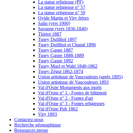
La statue religieuse (PF)
La statue religieuse n° 57
La statue religieuse n° 59
Ovide Martin et Viry frères
Salin (vers 1900)
Savanne (vers 1836-1840)
Thiriot 1887
Tusey Dufilhol 1897
Tusey Dufilhol et Chapal 1896
Tusey Gasne 1887
Tusey Gasne 1888-1889
Tusey Gasne 1892
Tusey Muel et Wahl 1840-1862
Tusey Zégut 1862-1874
Union artistique de Vaucouleurs (après 1895)
Union artistique de Vaucouleurs 1893
Val d'Osne Monuments aux morts
Val d'Osne n° 1 - Fontes de bâtiment
Val d'Osne n° 2 - Fontes d'art
Val d'Osne n° 3 - Fontes religieuses
Val d'Osne Pub 1862
Viry 1893
Contactez-nous
Recherche géographique
Ressources presse