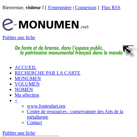
Bienvenue,
visiteur !
[
S'enregistrer
|
Connexion
]
Flux RSS
Publier une fiche
ACCUEIL
RECHERCHE PAR LA CARTE
MONUMEN
VOLUMEN
NOMEN
Ma sélection
+
www.fontesdart.org
Centre de ressources : conservatoire des Arts de la
métallurgie
Contact
Publier une fiche