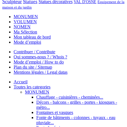
Sculpteur
Statues
Statues décoratives
VAL D'OSNE
Équipement de la
maison et du jardin
MONUMEN
VOLUMEN
NOMEN
Ma Sélection
Mon tableau de bord
Mode d’emploi
Contribuer / Contribute
Qui sommes-nous ? / Whois ?
Mode d’emploi / How to do
Plan du site / Sitemap
Mentions légales / Legal datas
Accueil
Toutes les categories
MONUMEN
Chauffage - cuisinières - cheminées...
Décors - balcons - grilles - portes - kiosques -
métro...
Fontaines et vasques
Fonte de bâtiments - colonnes - tuyaux - eau
pluviale...