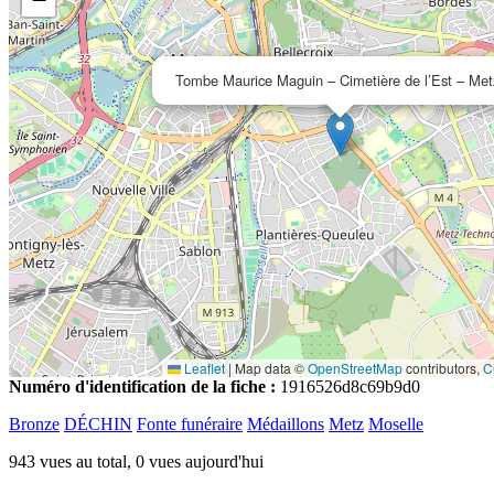
Tombe Maurice Maguin – Cimetière de l’Est – Met
Leaflet
|
Map data ©
OpenStreetMap
contributors,
C
Numéro d'identification de la fiche :
1916526d8c69b9d0
Bronze
DÉCHIN
Fonte funéraire
Médaillons
Metz
Moselle
943 vues au total, 0 vues aujourd'hui