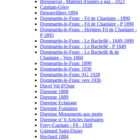
Brousseval - Matériel d'usines à gaz - 1923
Capitain-Gény
Denonvilliers 1894
Dommartin-le-Franc - Fd de Chanlaire - 1890
Dommartin-le-Franc - Fd de Chanlaire - P 1890
Dommartin-le-Franc - Héritiers Fd de Chanlaire -
P 1895
Dommartin-le-Franc - Le Bachellé - 1849-1890
Dommartin-le-Franc - Le Bachellé - P 1849
Dommartin-le-Franc - Le Bachellé & de
Chanlaire - Vers 1860
Dommartin-le-Franc 1899
Dommartin-le-Franc 1936
Dommartin-le-Franc AG 1928
Dommartin-le-Franc vers 1936
Ducel Val d'Osne
Durenne 1868
Durenne 1889
Durenne Eclairage
Durenne Fontaines
Durenne Monuments aux morts
Durenne n° 6 Articles funéraires
Ferry-Capitain - F8 - 1928
Guimard Saint-Dizier
Hochard 1884