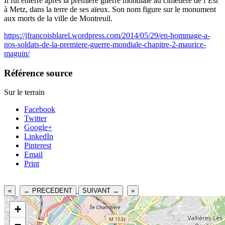
Il fut enterré après la première guerre mondiale au cimetière de l’Est
à Metz, dans la terre de ses aïeux. Son nom figure sur le monument
aux morts de la ville de Montreuil.
https://jfrancoisblarel.wordpress.com/2014/05/29/en-hommage-a-
nos-soldats-de-la-premiere-guerre-mondiale-chapitre-2-maurice-
maguin/
Référence source
Sur le terrain
Facebook
Twitter
Google+
LinkedIn
Pinterest
Email
Print
«
← PRECEDENT
SUIVANT →
»
+
−