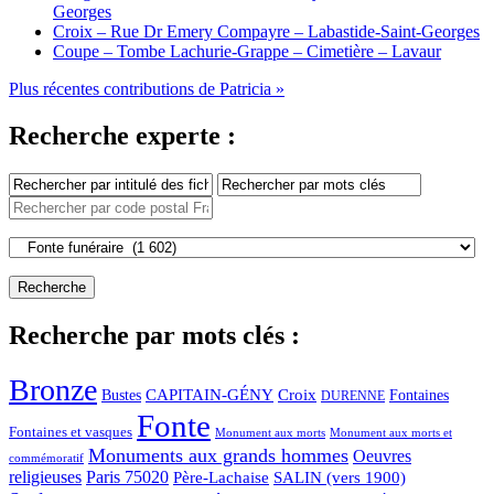
Georges
Croix – Rue Dr Emery Compayre – Labastide-Saint-Georges
Coupe – Tombe Lachurie-Grappe – Cimetière – Lavaur
Plus récentes contributions de Patricia »
Recherche experte :
Recherche par mots clés :
Bronze
CAPITAIN-GÉNY
Bustes
Croix
Fontaines
DURENNE
Fonte
Fontaines et vasques
Monument aux morts et
Monument aux morts
Monuments aux grands hommes
Oeuvres
commémoratif
religieuses
Paris 75020
Père-Lachaise
SALIN (vers 1900)