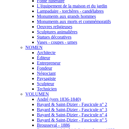
Fonte funéraire
L'équipement de la maison et du jardin
Lampadaire - torchères - candélabres
Monuments aux grands hommes
Monuments aux morts et commémoratifs
Oeuvres religieuses
Sculptures animalières
Statues décoratives
Vases - coupes - urnes
NOMEN
Architecte
Éditeur
Entrepreneur
Fondeur
Négociant
Paysagiste
Sculpteur
Technicien
VOLUMEN
André (vers 1836-1840)
Bayard & Saint-Dizier - Fascicule n° 2
Bayard & Saint-Dizier - Fascicule n° 3
Bayard & Saint-Dizier - Fascicule n° 4
Bayard & Saint-Dizier - Fascicule n° 5
Brousseval - 1886