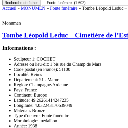
Recherche de fiches
Accueil
»
MONUMEN
»
Fonte funéraire
» Tombe Léopold Leduc – C
Monumen
Tombe Léopold Leduc – Cimetière de l’Es
Informations :
Sculpteur 1:
COCHET
Adresse ou lieu-dit:
1 bis rue du Champ de Mars
Code postal (en France):
51100
Localité:
Reims
Département:
51 - Marne
Région:
Champagne-Ardenne
Pays:
France
Continent:
Europe
Latitude:
49.26261414247235
Longitude:
4.032243170639049
Matériau:
Bronze
Type d'oeuvre:
Fonte funéraire
Morphologie:
médaillon
Année:
1938