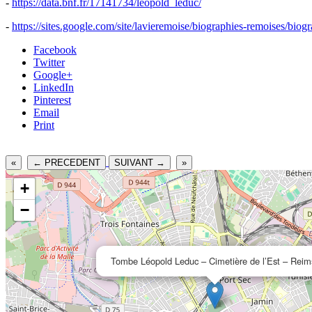
-
https://data.bnf.fr/17141734/leopold_leduc/
-
https://sites.google.com/site/lavieremoise/biographies-remoises/biogr
Facebook
Twitter
Google+
LinkedIn
Pinterest
Email
Print
«
← PRECEDENT
SUIVANT →
»
+
−
Tombe Léopold Leduc – Cimetière de l’Est – Reim