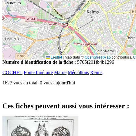
Leaflet
|
Map data ©
OpenStreetMap
contributors,
C
Numéro d'identification de la fiche :
5705f201fb4b1296
COCHET
Fonte funéraire
Marne
Médaillons
Reims
1627 vues au total, 0 vues aujourd'hui
Ces fiches peuvent aussi vous intéresser :