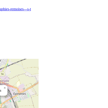
aphies-remoises---s-t
×
s