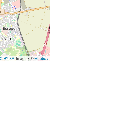
C-BY-SA
, Imagery ©
Mapbox