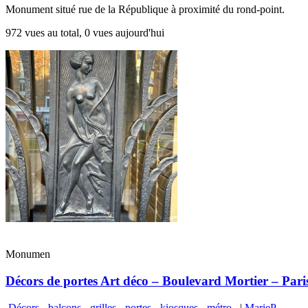
Monument situé rue de la République à proximité du rond-point.
972 vues au total, 0 vues aujourd'hui
Monumen
Décors de portes Art déco – Boulevard Mortier – Pari
Décors - balcons - grilles - portes - kiosques - métro...
|
MarieP