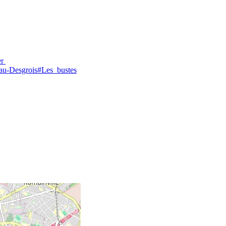
er
eau-Desgrois#Les_bustes