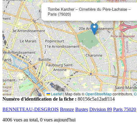
Tombe Karcher – Cimetière du Père-Lachaise –
Paris (75020)
Leaflet
|
Map data ©
OpenStreetMap
contributors,
C
Numéro d'identification de la fiche :
80156c5a12adf114
BENNETEAU-DESGROIS
Bronze
Bustes
Division 89
Paris 75020
4006 vues au total, 0 vues aujourd'hui