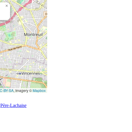
×
C-BY-SA
, Imagery ©
Mapbox
Père-Lachaise