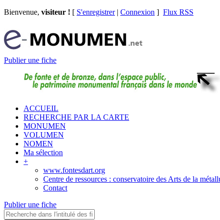
Bienvenue,
visiteur !
[
S'enregistrer
|
Connexion
]
Flux RSS
Publier une fiche
ACCUEIL
RECHERCHE PAR LA CARTE
MONUMEN
VOLUMEN
NOMEN
Ma sélection
+
www.fontesdart.org
Centre de ressources : conservatoire des Arts de la métall
Contact
Publier une fiche