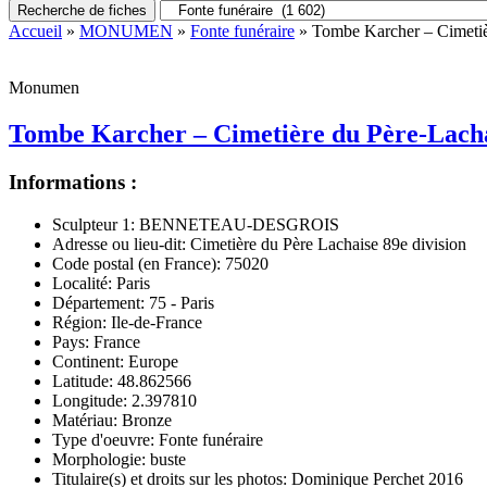
Recherche de fiches
Accueil
»
MONUMEN
»
Fonte funéraire
» Tombe Karcher – Cimetièr
Monumen
Tombe Karcher – Cimetière du Père-Lachai
Informations :
Sculpteur 1:
BENNETEAU-DESGROIS
Adresse ou lieu-dit:
Cimetière du Père Lachaise 89e division
Code postal (en France):
75020
Localité:
Paris
Département:
75 - Paris
Région:
Ile-de-France
Pays:
France
Continent:
Europe
Latitude:
48.862566
Longitude:
2.397810
Matériau:
Bronze
Type d'oeuvre:
Fonte funéraire
Morphologie:
buste
Titulaire(s) et droits sur les photos:
Dominique Perchet 2016