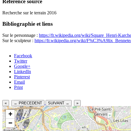
Référence source
Recherche sur le terrain 2016
Bibliographie et liens
Sur le personnage :
https://fr.wikipedia.org/wiki/Square_Henri-Karch
Sur le sculpteur :
https://fr.wikipedia.org/wiki/F%C3%A9lix_Bennet
Facebook
Twitter
Google+
LinkedIn
Pinterest
Email
Print
«
← PRECEDENT
SUIVANT →
»
+
−