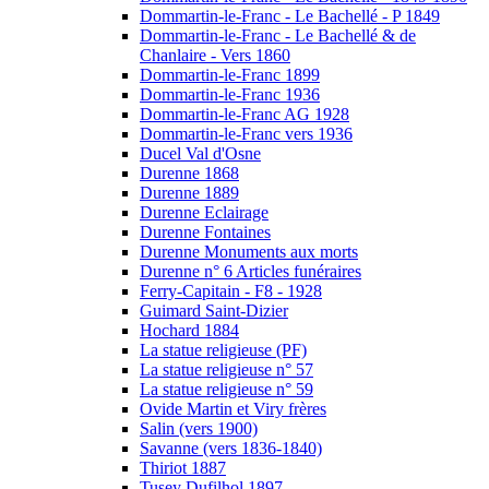
Dommartin-le-Franc - Le Bachellé - P 1849
Dommartin-le-Franc - Le Bachellé & de
Chanlaire - Vers 1860
Dommartin-le-Franc 1899
Dommartin-le-Franc 1936
Dommartin-le-Franc AG 1928
Dommartin-le-Franc vers 1936
Ducel Val d'Osne
Durenne 1868
Durenne 1889
Durenne Eclairage
Durenne Fontaines
Durenne Monuments aux morts
Durenne n° 6 Articles funéraires
Ferry-Capitain - F8 - 1928
Guimard Saint-Dizier
Hochard 1884
La statue religieuse (PF)
La statue religieuse n° 57
La statue religieuse n° 59
Ovide Martin et Viry frères
Salin (vers 1900)
Savanne (vers 1836-1840)
Thiriot 1887
Tusey Dufilhol 1897