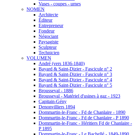
Vases - coupes - urnes
NOMEN
Architecte
Éditeur
Entrepreneur
Fondeur
Négociant
Paysagiste
Sculpteur
Technicien
VOLUMEN
André (vers 1836-1840)
Bayard & Saint-Dizier - Fascicule n° 2
Bayard & Saint-Dizier - Fascicule n° 3
Bayard & Saint-Dizier - Fascicule n° 4
Bayard & Saint-Dizier - Fascicule n° 5
Brousseval - 1886
Brousseval - Matériel d'usines à gaz - 1923
Capitain-Gény
Denonvilliers 1894
Dommartin-le-Franc - Fd de Chanlaire - 1890
Dommartin-le-Franc - Fd de Chanlaire - P 1890
Dommartin-le-Franc - Héritiers Fd de Chanlaire -
P 1895
Dommartin-le-Franc - Le Bachellé - 1849-1890