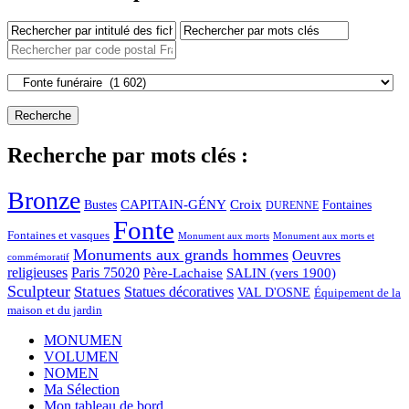
Recherche par mots clés :
Bronze
CAPITAIN-GÉNY
Bustes
Croix
Fontaines
DURENNE
Fonte
Fontaines et vasques
Monument aux morts et
Monument aux morts
Monuments aux grands hommes
Oeuvres
commémoratif
religieuses
Paris 75020
Père-Lachaise
SALIN (vers 1900)
Sculpteur
Statues
Statues décoratives
VAL D'OSNE
Équipement de la
maison et du jardin
MONUMEN
VOLUMEN
NOMEN
Ma Sélection
Mon tableau de bord