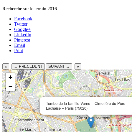
Recherche sur le terrain 2016
Facebook
Twitter
Google+
LinkedIn
Pinterest
Email
Print
«
← PRECEDENT
SUIVANT →
»
+
−
Tombe de la famille Verne – Cimetière du Père-
Lachaise – Paris (75020)