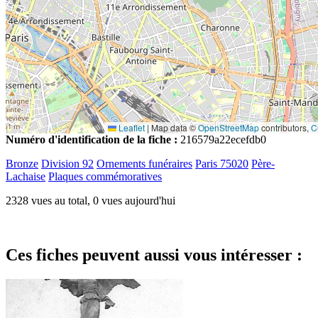
Leaflet
|
Map data ©
OpenStreetMap
contributors,
C
Numéro d'identification de la fiche :
216579a22ecefdb0
Bronze
Division 92
Ornements funéraires
Paris 75020
Père-
Lachaise
Plaques commémoratives
2328 vues au total, 0 vues aujourd'hui
Ces fiches peuvent aussi vous intéresser :