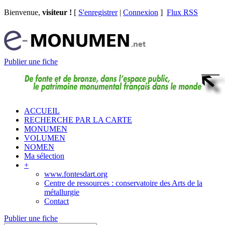
Bienvenue,
visiteur !
[
S'enregistrer
|
Connexion
]
Flux RSS
Publier une fiche
ACCUEIL
RECHERCHE PAR LA CARTE
MONUMEN
VOLUMEN
NOMEN
Ma sélection
+
www.fontesdart.org
Centre de ressources : conservatoire des Arts de la
métallurgie
Contact
Publier une fiche