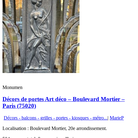
Monumen
Décors de portes Art déco – Boulevard Mortier –
Paris (75020)
Décors - balcons - grilles - portes - kiosques - métro...
|
MarieP
Localisation : Boulevard Mortier, 20e arrondissement.