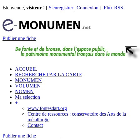
Bienvenue,
visiteur !
[
S'enregistrer
|
Connexion
]
Flux RSS
Publier une fiche
ACCUEIL
RECHERCHE PAR LA CARTE
MONUMEN
VOLUMEN
NOMEN
Ma sélection
+
www.fontesdart.org
Centre de ressources : conservatoire des Arts de la
métallurgie
Contact
Publier une fiche