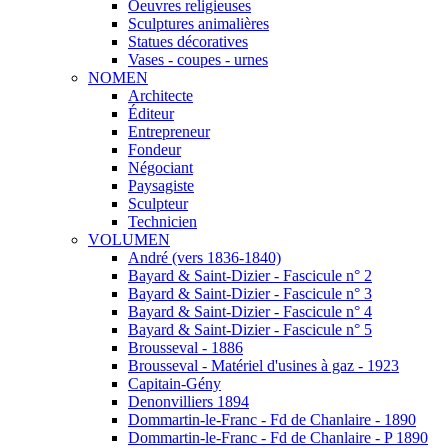
Oeuvres religieuses
Sculptures animalières
Statues décoratives
Vases - coupes - urnes
NOMEN
Architecte
Éditeur
Entrepreneur
Fondeur
Négociant
Paysagiste
Sculpteur
Technicien
VOLUMEN
André (vers 1836-1840)
Bayard & Saint-Dizier - Fascicule n° 2
Bayard & Saint-Dizier - Fascicule n° 3
Bayard & Saint-Dizier - Fascicule n° 4
Bayard & Saint-Dizier - Fascicule n° 5
Brousseval - 1886
Brousseval - Matériel d'usines à gaz - 1923
Capitain-Gény
Denonvilliers 1894
Dommartin-le-Franc - Fd de Chanlaire - 1890
Dommartin-le-Franc - Fd de Chanlaire - P 1890