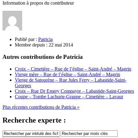
Information à propos du contributeur
Publié par :
Patricia
Membre depuis :
22 mai 2014
Autres contributions de Patricia
Croix – Cimetière – Rue de l’église – Saint-André – Magrin
Vierge mère – Rue de l’église – Saint-André – Magrin
Vierge de Satourène – Rue Jules Ferry – Labastide-Saint-
Georges
Croix – Rue Dr Emery Compayre – Labastide-Saint-Georges
Coupe – Tombe Lachurie-Grappe – Cimetière – Lavaur
Plus récentes contributions de Patricia »
Recherche experte :