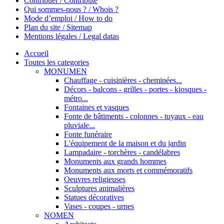
Contribuer / Contribute
Qui sommes-nous ? / Whois ?
Mode d’emploi / How to do
Plan du site / Sitemap
Mentions légales / Legal datas
Accueil
Toutes les categories
MONUMEN
Chauffage - cuisinières - cheminées...
Décors - balcons - grilles - portes - kiosques -
métro...
Fontaines et vasques
Fonte de bâtiments - colonnes - tuyaux - eau
pluviale...
Fonte funéraire
L'équipement de la maison et du jardin
Lampadaire - torchères - candélabres
Monuments aux grands hommes
Monuments aux morts et commémoratifs
Oeuvres religieuses
Sculptures animalières
Statues décoratives
Vases - coupes - urnes
NOMEN