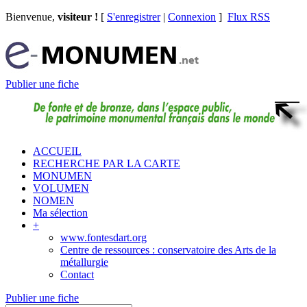
Bienvenue,
visiteur !
[
S'enregistrer
|
Connexion
]
Flux RSS
Publier une fiche
ACCUEIL
RECHERCHE PAR LA CARTE
MONUMEN
VOLUMEN
NOMEN
Ma sélection
+
www.fontesdart.org
Centre de ressources : conservatoire des Arts de la
métallurgie
Contact
Publier une fiche