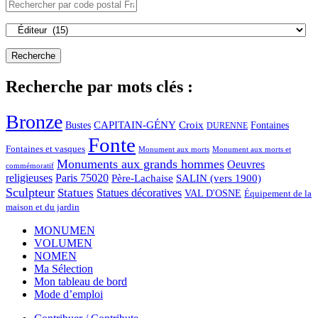
Recherche par mots clés :
Bronze
CAPITAIN-GÉNY
Bustes
Croix
Fontaines
DURENNE
Fonte
Fontaines et vasques
Monument aux morts et
Monument aux morts
Monuments aux grands hommes
Oeuvres
commémoratif
religieuses
Paris 75020
Père-Lachaise
SALIN (vers 1900)
Sculpteur
Statues
Statues décoratives
VAL D'OSNE
Équipement de la
maison et du jardin
MONUMEN
VOLUMEN
NOMEN
Ma Sélection
Mon tableau de bord
Mode d’emploi