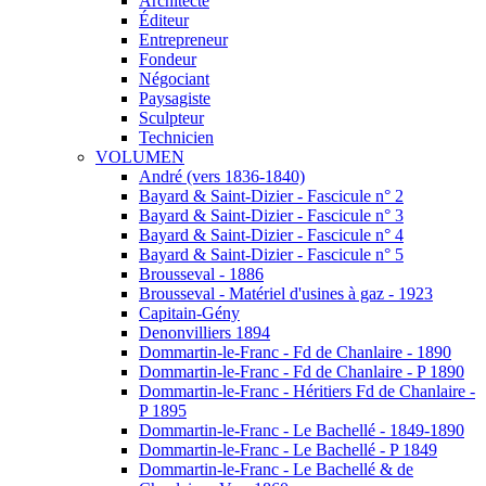
Architecte
Éditeur
Entrepreneur
Fondeur
Négociant
Paysagiste
Sculpteur
Technicien
VOLUMEN
André (vers 1836-1840)
Bayard & Saint-Dizier - Fascicule n° 2
Bayard & Saint-Dizier - Fascicule n° 3
Bayard & Saint-Dizier - Fascicule n° 4
Bayard & Saint-Dizier - Fascicule n° 5
Brousseval - 1886
Brousseval - Matériel d'usines à gaz - 1923
Capitain-Gény
Denonvilliers 1894
Dommartin-le-Franc - Fd de Chanlaire - 1890
Dommartin-le-Franc - Fd de Chanlaire - P 1890
Dommartin-le-Franc - Héritiers Fd de Chanlaire -
P 1895
Dommartin-le-Franc - Le Bachellé - 1849-1890
Dommartin-le-Franc - Le Bachellé - P 1849
Dommartin-le-Franc - Le Bachellé & de