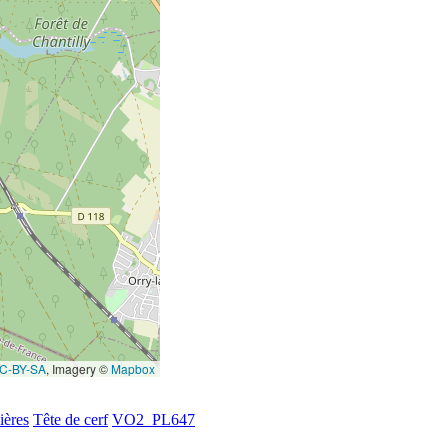
C-BY-SA
, Imagery ©
Mapbox
ières
Tête de cerf
VO2_PL647