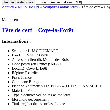
Recherche de fiches
Accueil
»
MONUMEN
»
Sculptures animalières
» Tête de cerf – Coy
Monumen
Tête de cerf – Coye-la-Forêt
Informations :
Sculpteur 1:
JACQUEMART
Fondeur:
VAL D'OSNE
Adresse ou lieu-dit:
Moulin des Bois
Code postal (en France):
60580
Localité:
Coye-la-forêt
Région:
Picardie
Pays:
France
Continent:
Europe
Planche Volumen:
VO2_PL647 – TÊTES D’ANIMAUX
Matériau:
Fonte
Type d'oeuvre:
Sculptures animalières
Morphologie:
ornement
Titulaire(s) et droits sur les photos: