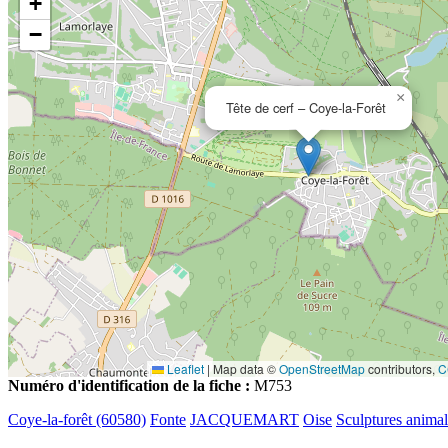
+
−
×
Tête de cerf – Coye-la-Forêt
Leaflet
|
Map data ©
OpenStreetMap
contributors,
C
Numéro d'identification de la fiche :
M753
Coye-la-forêt (60580)
Fonte
JACQUEMART
Oise
Sculptures animal