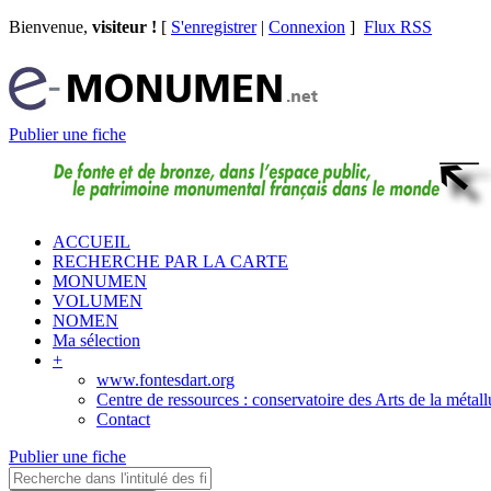
Bienvenue,
visiteur !
[
S'enregistrer
|
Connexion
]
Flux RSS
Publier une fiche
ACCUEIL
RECHERCHE PAR LA CARTE
MONUMEN
VOLUMEN
NOMEN
Ma sélection
+
www.fontesdart.org
Centre de ressources : conservatoire des Arts de la métall
Contact
Publier une fiche